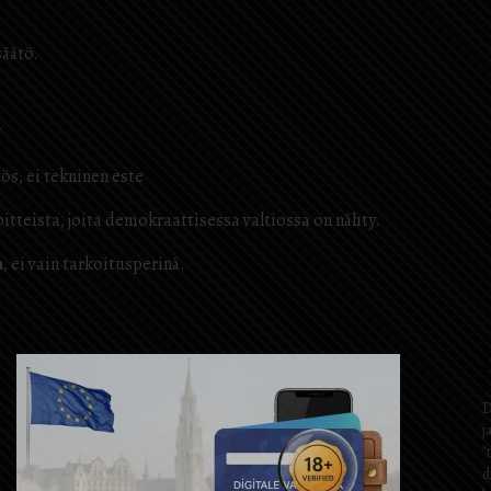
säätö.
i
ös, ei tekninen este
itteista, joita demokraattisessa valtiossa on nähty.
a
, ei vain tarkoitusperinä.
B
h
D
j
"
d