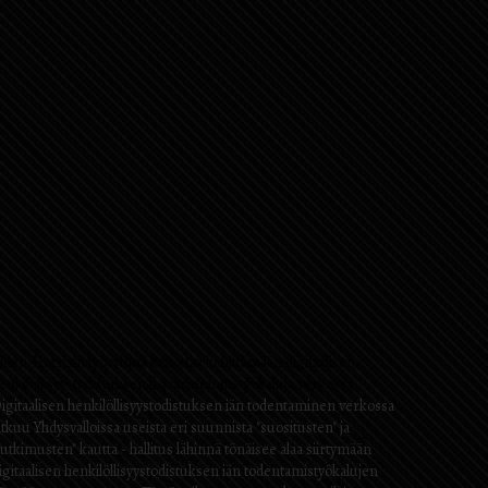
iden-Harrisin työryhmä kehottaa kehittämään digitaalisen
enkilöllisyystodistuksen ikävarmennustyökaluja verkossa
igitaalisen henkilöllisyystodistuksen iän todentaminen verkossa
atkuu Yhdysvalloissa useista eri suunnista "suositusten" ja
tutkimusten" kautta - hallitus lähinnä tönäisee alaa siirtymään
igitaalisen henkilöllisyystodistuksen iän todentamistyökalujen