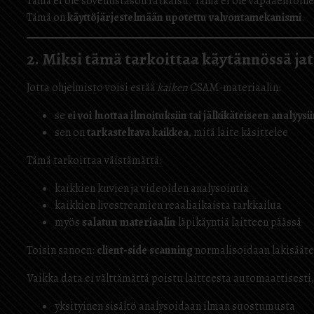
Tämä ei ole sovellustason ratkaisu. Tämä ei ole vapaaehtoin
Tämä on
käyttöjärjestelmään upotettu valvontamekanismi
.
2. Miksi tämä tarkoittaa käytännössä ja
Jotta ohjelmisto voisi estää
kaiken
CSAM-materiaalin:
se
ei voi luottaa ilmoituksiin tai jälkikäteiseen analyysi
sen on
tarkasteltava kaikkea
, mitä laite käsittelee
Tämä tarkoittaa väistämättä:
kaikkien kuvien ja videoiden analysointia
kaikkien livestreamien reaaliaikaista tarkkailua
myös
salatun materiaalin
läpikäyntiä laitteen päässä
Toisin sanoen:
client-side scanning
normalisoidaan lakisääte
Vaikka data ei välttämättä poistu laitteesta automaattisesti, 
yksityinen sisältö analysoidaan ilman suostumusta