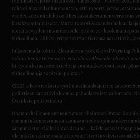
toiminnasta, jotka tuskin ovat ”ilmastosta”. Vuoden 2022 l
tohtori Alexander huomauttaa, että raportti jatkaa, että v
vuoden 2022 uhriluku on lähes kaksinkertainen verrattuna v
kirsikkapoimimiselta. Mutta tohtori Alexander haluaa laajentaa
merkitsevyyden antaminen sille, että 30 704 kuolemantapaust
virheellinen. CRED:n yritys sovittaa tietonsa narratiiviin, j
Julkaisemalla tohtori Alexanderin työtä Global Warming Poli
tohtori Benny Peiser väitti, että tohtori Alexander oli osoittanut
liittyvien katastrofien tiedot ja suuntaukset osoittavat päinv
virheellinen, ja se pitäisi poistaa.”
CRED tekee arvokasta työtä maailmanlaajuisten katastrofien 
poliittisen narratiivin luomaa pahanlaatuista vaikutusta. Näy
fossiilisia polttoaineita.
Obaman hallinnon entinen tieteen alisihteeri Steven Koonin j
enemmän kiinnostuneita saamaan tiede sopimaan kertomuks
äärimmäisten sääilmiöiden draama… kaikki estävät tasapain
ole mikään salainen salaliitto, vaan ”itseään vahvistava näkö