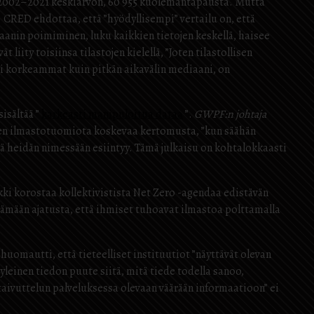
en 2002–2021 keskiarvon, 60 955 kuolemantapausta. Mutta
.
CRED ehdottaa, että ”hyödyllisempi” vertailu on, että
anin poimiminen, luku kaikkien tietojen keskellä, haisee
ity toisiinsa tilastojen kielellä, ”Joten tilastollisen
ai korkeammat kuin pitkän aikavälin mediaani, on
isältää ”
karkeasti manipuloitua dataa
”.
GWPF:n johtaja
seen ilmastotuomiota koskevaa kertomusta, ”kun säähän
itä heidän nimessään esiintyy. Tämä julkaisu on kohtalokkaasti
ki korostaa kollektivistista Net Zero -agendaa edistävän
stämään ajatusta, että ihmiset tuhoavat ilmastoa polttamalla
 huomautti, että tieteelliset instituutiot ”näyttävät olevan
”yleinen tiedon puute siitä, mitä tiede todella sanoo,
”taivuttelun palveluksessa olevaan väärään informaatioon” ei