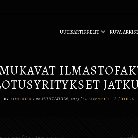
UUTISARTIKKELIT
KUVA-ARKIS
MUKAVAT ILMASTOFAK
LOTUSYRITYKSET JATK
BY
KONRAD K
/
20 HUHTIKUUN, 2023
/
14 KOMMENTTIA
/
TIEDE
emiology of Disasters) raportti
vuoden 2022
katastrofeista
on vieläk