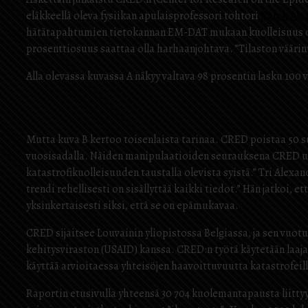
eläkkeellä oleva fysiikan apulaisprofessori tohtori
Ralph Ale
hätätapahtumien tietokannan EM-DAT mukaan kuolleisuus on 
prosenttiosuus saattaa olla harhaanjohtava. ”Tilaston väärin
Alla olevassa kuvassa A näkyy valtava 98 prosentin lasku 100 
Mutta kuva B kertoo toisenlaista tarinaa. CRED poistaa 50 s
vuosisadalla. Näiden manipulaatioiden seurauksena CRED us
katastrofikuolleisuuden taustalla olevista syistä.” Tri Alexand
trendi rehellisesti on sisällyttää kaikki tiedot.” Hän jatkoi,
yksinkertaisesti siksi, että se on epämukavaa.
CRED sijaitsee Louvainin yliopistossa Belgiassa, ja sen vuot
kehitysviraston (USAID) kanssa. CRED:n työtä käytetään laaja
käyttää arvioitaessa yhteisöjen haavoittuvuutta katastrofeill
Raportin etusivulla yhteensä 30 704 kuolemantapausta liittyy