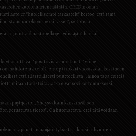
katastrofien kuolonuhrien määrään. CREDin oman
ilastojen ”huolellisempi tarkastelu” kertoo, että tämä
oi ilmastonmuutoksen merkityksen”, se toteaa.
teerattu, mutta ilmastopelkojen edistäjänä hankala.
kset osoittavat ”positiivista suuntausta” viime
la on mahdotonta tehdä johtopäätöksiä vuosisadan kestäneen
ehellistä että tilastollisesti puutteellista… ainoa tapa esittää
omiotta mitään todisteita, jotka eivät sovi kertomukseesi,
omaanapujärjestön, Yhdysvaltain kansainvälisen
töön perustuvaa tietoa”. On huomattava, että tätä voidaan
kuolemantapausta maanjäristyksistä ja kuusi tulivuoren