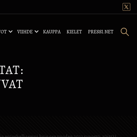
TOT
VIIHDE
KAUPPA
KIELET
PRESSI.NET
TAT:
UVAT
in epärehellisempi kuin sen vuoden 2021 raportti, väittää