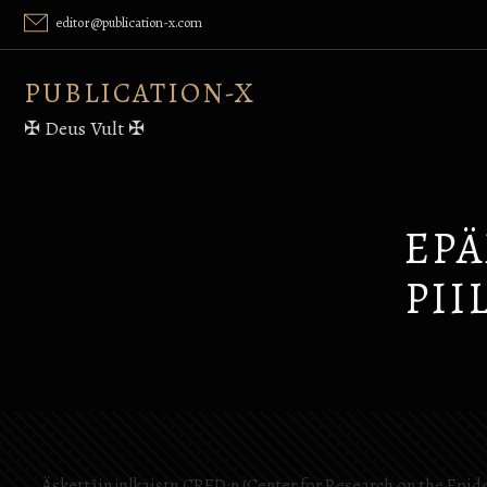
Skip
editor@publication-x.com
to
content
PUBLICATION-X
✠ Deus Vult ✠
EPÄ
PII
Äskettäin julkaistu CRED:n (Center for Research on the Epid