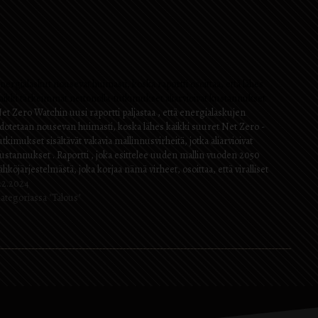
nergialaskut nousevat huimasti, koska raportti osoittaa, että lähes
aikki tärkeimmät nettonolla-tutkimukset aliarvioivat kustannukset
et Zero Watchin uusi raportti paljastaa , että energialaskujen
dotetaan nousevan huimasti, koska lähes kaikki suuret Net Zero -
utkimukset sisältävät vakavia mallinnusvirheitä, jotka aliarvioivat
ustannukset . Raportti , joka esittelee uuden mallin vuoden 2050
ähköjärjestelmästä, joka korjaa nämä virheet, osoittaa, että viralliset
utkimukset ovat tukahduttaneet Net Zeron näennäisiä kustannuksia
.2.2024
ntisestään käyttämällä äärimmäisiä spekulaatioita…
ategoriassa "Talous"