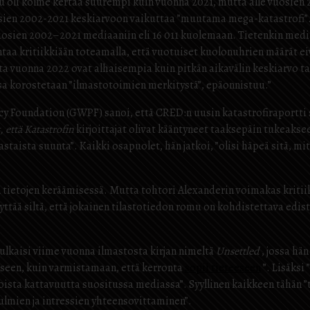
uku oli kolme kertaa suurempi kuin vuonna 2021, mutta alle vuosi
uosien 2002-2021 keskiarvoon vaikuttaa ”muutama mega-katastrofi”
uosien 2002–2021 mediaaniin eli 16 011 kuolemaan.
Tietenkin media
 kritiikkiään toteamalla, että vuotuiset kuolonuhrien määrät eivät li
a vuonna 2022 ovat alhaisempia kuin pitkän aikavälin keskiarvo t
ossa korostetaan ”ilmastotoimien merkitystä”, epäonnistuu.”
cy Foundation (GWPF) sanoi, että CRED:n uusin katastrofiraportti s
, että Katastrofin
kirjoittajat olivat kääntyneet taaksepäin tukeak
astaista suunta”. Kaikki osapuolet, hän jatkoi, ”olisi häpeä sitä, m
tietojen keräämisessä. Mutta tohtori Alexanderin voimakas kritiik
ttää siltä, ​​että jokainen tilastotiedon romu on kohdistettava edi
ulkaisi viime vuonna ilmastosta kirjan nimeltä
Unsettled
, jossa hän
een, kuin varmistamaan, että kerronta
sopii tieteeseen
”.
Lisäksi 
oista kattavuutta suositussa mediassa”.
Syyllinen kaikkeen tähän 
kulmien ja intressien yhteensovittaminen”.