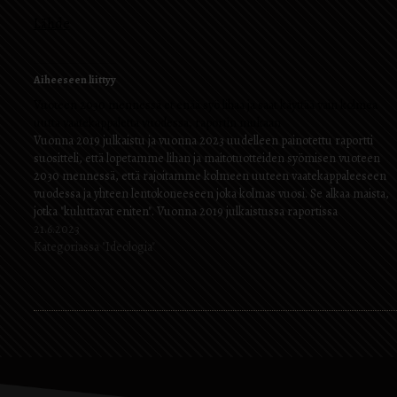
Lähde
Aiheeseen liittyy
Vuoteen 2030 mennessä et enää syö lihaa ja saat käyttää vain kolmea
uutta vaatekappaletta vuodessa, raportin mukaan
Vuonna 2019 julkaistu ja vuonna 2023 uudelleen painotettu raportti
suositteli, että lopetamme lihan ja maitotuotteiden syömisen vuoteen
2030 mennessä, että rajoitamme kolmeen uuteen vaatekappaleeseen
vuodessa ja yhteen lentokoneeseen joka kolmas vuosi. Se alkaa maista,
jotka "kuluttavat eniten". Vuonna 2019 julkaistussa raportissa
"Kaupunkien kulutuksen tulevaisuus 1,5°C:ssa maailmassa" asetetaan
21.6.2023
kaupungeille tavoitteet kasvihuonekaasupäästöjen vähentämiseksi…
Kategoriassa "Ideologia"