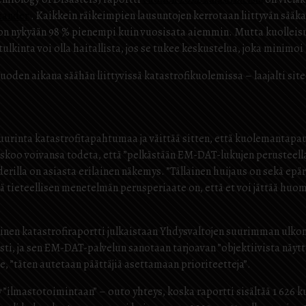
xander
. Kaikkein räikeimpien lausuntojen kerrotaan liittyvän sää
nykyään 98 % pienempi kuin vuosisata aiemmin. Mutta kuolleisuust
tulkinta voi olla haitallista, jos se tukee keskustelua, joka minim
vuoden aikana säähän liittyvissä katastrofikuolemissa – laajalti si
uurinta katastrofitapahtumaa ja väittää sitten, että kuolemantapau
koo voivansa todeta, että ”pelkästään EM-DAT-lukujen perusteel
erilla on asiasta erilainen näkemys. ”Tällainen huijaus on sekä epär
 että tieteellisen menetelmän perusperiaate on, että et voi jättää hu
uinen katastrofiraportti julkaistaan ​​Yhdysvaltojen suurimman ulk
sti, ja sen EM-DAT-palvelun sanotaan tarjoavan ”objektiivista näyt
e, ”täten autetaan päättäjiä asettamaan prioriteetteja”.
 ”ilmastotoimintaan” – outo yhteys, koska raportti sisältää 1 626 