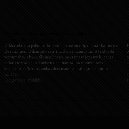
Yhdistyneet Kansakunnat vaatii 150 biljoonaa dollaria
E
”ilmastonmuutoksen” torjumiseen
k
Vaikka tekstissä puhutaan biljoonista, kyse on miljardeista - käännös ei
N
ole siinä mennyt ihan putkeen. Yhdistyneet Kansakunnat (YK) vaatii
o
veronmaksajia kaikkialla maailmassa maksamaan jopa 150 biljoonaa
t
dollaria torjuakseen "ihmisen aiheuttamaa ilmastonmuutosta" -
k
keinotekoista "kriisiä", jonka valitsematon globalistijärjestö auttoi
s
luomaan. YK on esittänyt nämä vaatimukset talous- ja
11.1.2024
t
4
sosiaaliministeriön julkaisemassa uudessa raportissa,…
Kategoriassa "Politiikka"
e
K