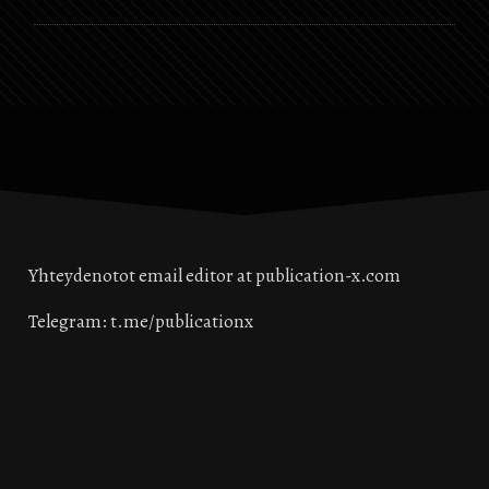
sanotun
disinformaation. Tästä
päivästä lähtien EY:llä on
käytössään aggressiivinen
täytäntöönpanojärjestelmä,
joten jos Big Tech…
Yhteydenotot email editor at publication-x.com
Telegram: t.me/publicationx