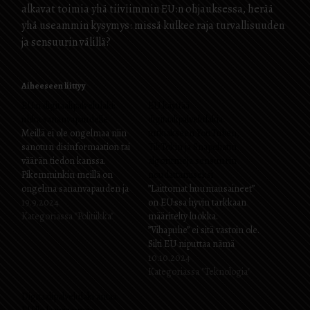
alkavat toimia yhä tiiviimmin EU:n ohjauksessa, herää
yhä useammin kysymys: missä kulkee raja turvallisuuden
ja sensuurin välillä?
Aiheeseen liittyy
EU:n digitaalipalvelulaki:
EU käyttää
uhka sananvapaudelle
digitaalipalvelulakia
Meillä ei ole ongelmaa niin
tutkiakseen YouTuben,
sanotun disinformaation tai
TikTokin ja Snapchatin
väärän tiedon kanssa.
algoritmeja sensuurin
Pikemminkin meillä on
noudattamiseksi
ongelma sananvapauden ja
”Laittomat huumausaineet”
lehdistönvapauden
19.9.2024
on EU:ssa hyvin tarkkaan
rajoittamisen kanssa.
Kategoriassa "Politiikka"
määritelty luokka.
Digipalvelulaki luo selkeästi
”Vihapuhe” ei sitä vastoin ole.
EU:n totuusministeriön.
Silti EU niputtaa nämä
Meidän pitäisi pystyä vain
yhteen, kun se rakentaa
10.10.2024
lukemaan ja nähdä, mitä
uutta tapausta, jossa
Kategoriassa "Teknologia"
EU:n suurmiehet haluavat.
painostetaan entistä
Digitaalipalvelulaki antaa
EU:n komissio pitää
enemmän suuria sosiaalisia