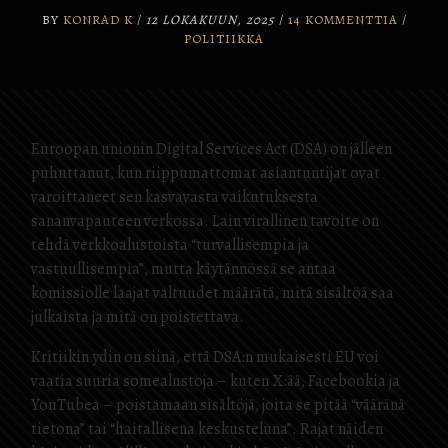
BY
KONRAD K
/
12 LOKAKUUN, 2025
/
14 KOMMENTTIA
/
POLITIIKKA
Euroopan unionin Digital Services Act (DSA) on jälleen
puhuttanut, kun riippumattomat asiantuntijat ovat
varoittaneet sen kasvavasta vaikutuksesta
sananvapauteen verkossa. Lain virallinen tavoite on
tehdä verkkoalustoista “turvallisempia ja
vastuullisempia”, mutta käytännössä se antaa
komissiolle laajat valtuudet määrätä, mitä sisältöä saa
julkaista ja mitä on poistettava.
Kritiikin ydin on siinä, että DSA:n mukaisesti EU voi
vaatia suuria somealustoja – kuten X:ää, Facebookia ja
YouTubea – poistamaan sisältöjä, joita se pitää “vääränä
tietona” tai “haitallisena keskusteluna”. Rajat näiden