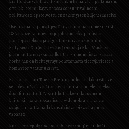
käsitteiden välillä ovat kuitenkin hämärät, ja pelkona on,
että laki toimii käytännössä sensuurivälineenä
poliittisesti epätoivottujen näkemysten hiljentämiseksi.
Useat sananvapausjärjestöt ovat huomauttaneet, että
DSA:n soveltaminen on jo johtanut yksipuolisiin
poistopäätöksiin ja algoritmisiin varjokieltoihin.
Erityisesti X:n (ent. Twitter) omistaja Elon Musk on
joutunut törmäyskurssille EU:n viranomaisten kanssa,
koska hän on kieltäytynyt poistamasta tiettyjä viestejä
komission vaatimuksesta.
EU-komissaari Thierry Breton puolustaa lakia väittäen
sen olevan “välttämätön demokratian suojelemiseksi
disinformaatiolta”. Kriitikot näkevät lausunnon
kuitenkin paradoksaalisena – demokratiaa ei voi
suojella rajoittamalla kansalaisten oikeutta puhua
vapaasti.
Kun tekoälypohjaiset sisällönseurantajärjestelmät