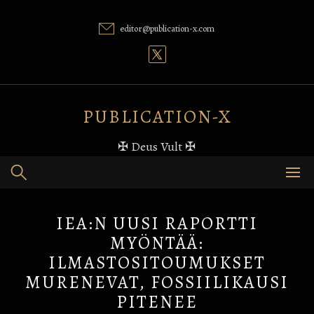
Skip
to
editor@publication-x.com
content
PUBLICATION-X
✠ Deus Vult ✠
IEA:N UUSI RAPORTTI
MYÖNTÄÄ:
ILMASTOSITOUMUKSET
MURENEVAT, FOSSIILIKAUSI
PITENEE