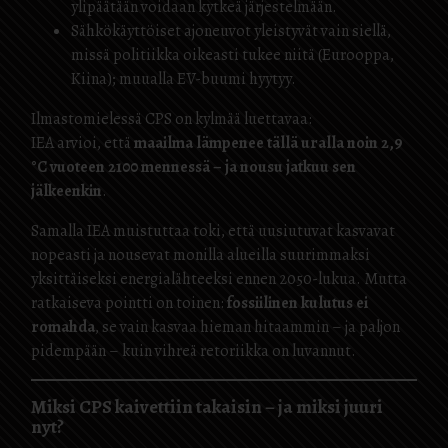
ylipäätään voidaan kytkeä järjestelmään.
Sähkökäyttöiset ajoneuvot yleistyvät vain siellä,
missä politiikka oikeasti tukee niitä (Eurooppa,
Kiina); muualla EV-buumi hyytyy.
Ilmastomielessä CPS on kylmää luettavaa:
IEA arvioi, että
maailma lämpenee tällä uralla noin 2,9
°C vuoteen 2100 mennessä – ja nousu jatkuu sen
jälkeenkin
.
Samalla IEA muistuttaa toki, että uusiutuvat kasvavat
nopeasti ja nousevat monilla alueilla suurimmaksi
yksittäiseksi energialähteeksi ennen 2050-lukua. Mutta
ratkaiseva pointti on toinen:
fossiilinen kulutus ei
romahda
, se vain kasvaa hieman hitaammin – ja paljon
pidempään – kuin vihreä retoriikka on luvannut.
Miksi CPS kaivettiin takaisin – ja miksi juuri
nyt?