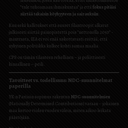
lausunnon, jossa hän toteaa, ettei ilmastonmuutos
”tule tuhoamaan ihmiskuntaa” ja että
fokus pitäisi
siirtää takaisin köyhyyteen ja sairauksiin
.
Kun sekä hallitukset että suuret filantroopit alkavat
julkisesti siirtää painopistettä pois ”nettonolla 2050” -
mantrasta, IEA ei voi enää uskottavasti esittää, että
nykyinen politiikka kulkee kohti samaa maalia.
CPS on tämän tilanteen rehellinen – ja poliittisesti
kiusallinen – peili.
Tavoitteet vs. todellisuus: NDC-suunnitelmat
paperilla
YK:n Pariisin sopimus rakentuu
NDC-suunnitelmien
(Nationally Determined Contributions) varaan – jokainen
maa kertoo viiden vuoden välein, miten aikoo leikata
päästöjään.