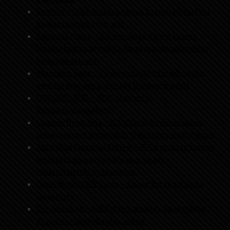
Reuters – IEA:n mukaan öljyn ja kaasun kysyntä voi
kasvaa vuoteen 2050 asti
Financial Times – IEA:n mukaan öljyn ja kaasun
kysyntä kasvaa 25 vuotta ilman maailmanlaajuista
kurssinmuutosta.
Skeptinen tiede – Tutkitaan äskettäin julkaistuja
arvioita nykyisen politiikan lämpenemisestä
UNFCCC / WRI – NDC-synteesi ja
kunnianhimoanalyysi.
Channel News Asia – IEA:n Fatih Birolin mukaan
ilmastotoimet menettävät ”poliittisen merkityksen
Australian Financial Review – IEA:n mukaan kaasun
kysyntä kasvaa 25 vuoden ajan, vaikka
ilmastotaistelu epäonnistuu.
Gates Notes / Bill Gates – Kolme kovaa totuutta
ilmastosta
The Guardian – Bill Gatesin mukaan ilmastokriisi
ei aiheuta ”ihmiskunnan tuhoa”.