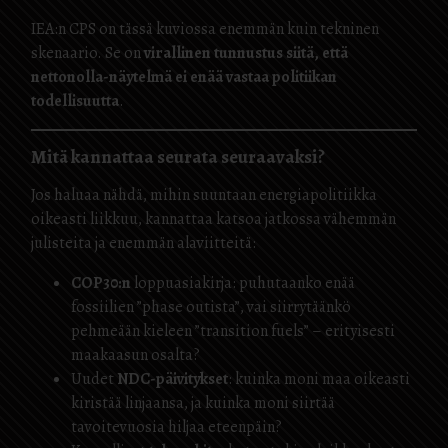
IEA:n CPS on tässä kuviossa enemmän kuin tekninen
skenaario. Se on
virallinen tunnustus siitä, että
nettonolla-näytelmä ei enää vastaa politiikan
todellisuutta
.
Mitä kannattaa seurata seuraavaksi?
Jos haluaa nähdä, mihin suuntaan energiapolitiikka
oikeasti liikkuu, kannattaa katsoa jatkossa vähemmän
julisteita ja enemmän alaviitteitä:
COP30:n
loppuasiakirja: puhutaanko enää
fossiilien ”phase outista”, vai siirrytäänkö
pehmeään kieleen ”transition fuels” – erityisesti
maakaasun osalta?
Uudet
NDC-päivitykset
: kuinka moni maa oikeasti
kiristää linjaansa, ja kuinka moni siirtää
tavoitevuosia hiljaa eteenpäin?