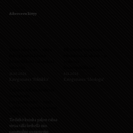
Aiheeseen liittyy
Kiinan vihreä ote – miten
Bill Gatesin “uusi kaava”:
Peking käyttää lännen
ydinvoimaa AI-aikaan – ja
ilmastoliikkeitä valtapelinsä
realismia
välineenä
ilmastopolitiikkaan?
31.10.2025
6.11.2025
Kategoriassa "Politiikka"
Kategoriassa "Ideologia"
Triljoona dollaria vuodessa
”uusiutuviin
energialähteisiin” – mutta
pelätyt CO2-päästöt kasvavat
edelleen
Tiedätkö kuinka paljon rahaa
virtaa tällä hetkellä niin
sanottuihin uusiutuviin