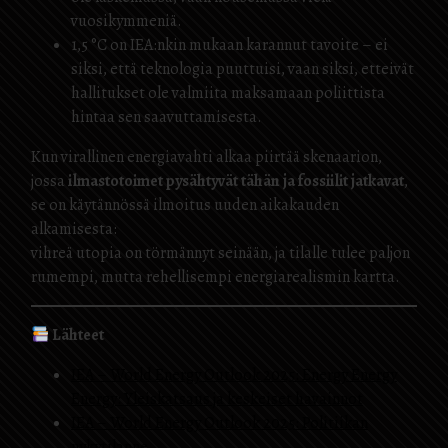
vuosikymmeniä.
1,5 °C on IEA:nkin mukaan karannut tavoite – ei
siksi, että teknologia puuttuisi, vaan siksi, etteivät
hallitukset ole valmiita maksamaan poliittista
hintaa sen saavuttamisesta.
Kun virallinen energiavahti alkaa piirtää skenaarion,
jossa
ilmastotoimet pysähtyvät tähän ja fossiilit jatkavat
,
se on käytännössä ilmoitus uuden aikakauden
alkamisesta:
vihreä utopia on törmännyt seinään, ja tilalle tulee paljon
rumempi, mutta rehellisempi energiarealismin kartta.
Lähteet
IEA – World Energy Outlook 2025: Energy Energy
Energy: Yleiskatsaus ja keskeiset havainnot
IEA – World Energy Outlook 2025: Politiikan
nykytilanne