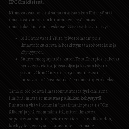
IPCC:n käsissä.
Kiinnostavaa on, että samaan aikaan kun IEA myöntää
ilmastositoumusten hiipumisen, myös monet
ilmastokeskustelun keskeiset äänet vaihtavat sävyä:
Bill Gates vaatii YK:ta ”pivotoimaan” pois
ilmastofokuksesta ja keskittymään rokotteisiin ja
köyhyyteen.
Suuret energiayhtiöt, kuten TotalEnergies, tukevat
nyt skenaarioita, joissa öljyn ja kaasun käyttö
jatkuu vähintään 2040-2050-luvuille asti – ja
kutsuvat sitä ”realismiksi”, ei ilmastopetokseksi.
Tämä ei ole poista ilmastonmuutosta fysikaalisena
ilmiönä, mutta se
muuttaa politiikan kehystystä
:
Puhutaan yhä vähemmän ”maailmanlopusta 1,5 °C:n
jälkeen” ja yhä enemmän siitä, miten ilmastoa
sopeutetaan muiden prioriteettien – turvallisuuden,
köyhyyden, energian saatavuuden – rinnalle.