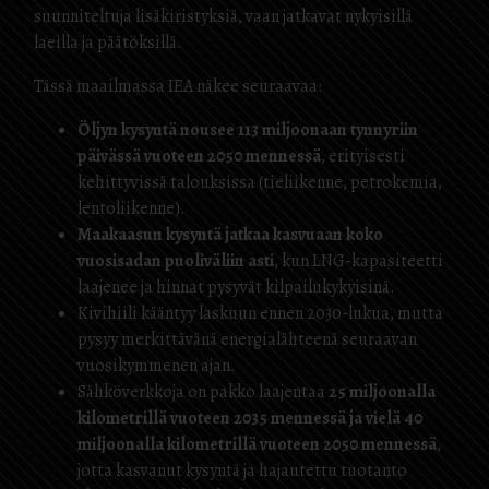
suunniteltuja lisäkiristyksiä, vaan jatkavat nykyisillä
laeilla ja päätöksillä.
Tässä maailmassa IEA näkee seuraavaa:
Öljyn kysyntä nousee 113 miljoonaan tynnyriin
päivässä vuoteen 2050 mennessä
, erityisesti
kehittyvissä talouksissa (tieliikenne, petrokemia,
lentoliikenne).
Maakaasun kysyntä jatkaa kasvuaan koko
vuosisadan puoliväliin asti
, kun LNG-kapasiteetti
laajenee ja hinnat pysyvät kilpailukykyisinä.
Kivihiili kääntyy laskuun ennen 2030-lukua, mutta
pysyy merkittävänä energialähteenä seuraavan
vuosikymmenen ajan.
Sähköverkkoja on pakko laajentaa
25 miljoonalla
kilometrillä vuoteen 2035 mennessä ja vielä 40
miljoonalla kilometrillä vuoteen 2050 mennessä
,
jotta kasvanut kysyntä ja hajautettu tuotanto