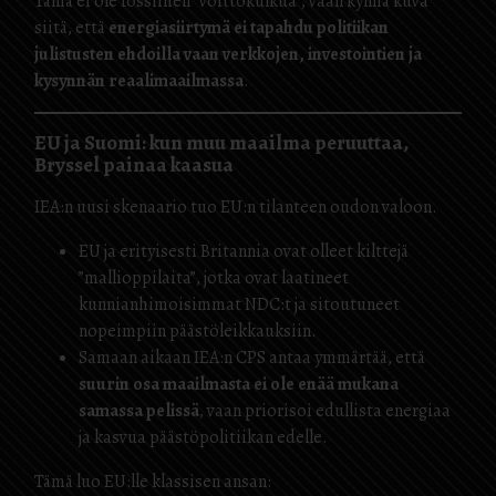
Tämä ei ole fossiilien ”voittokulkua”, vaan kylmä kuva
siitä, että
energiasiirtymä ei tapahdu politiikan
julistusten ehdoilla vaan verkkojen, investointien ja
kysynnän reaalimaailmassa
.
EU ja Suomi: kun muu maailma peruuttaa,
Bryssel painaa kaasua
IEA:n uusi skenaario tuo EU:n tilanteen oudon valoon.
EU ja erityisesti Britannia ovat olleet kilttejä
”mallioppilaita”, jotka ovat laatineet
kunnianhimoisimmat NDC:t ja sitoutuneet
nopeimpiin päästöleikkauksiin.
Samaan aikaan IEA:n CPS antaa ymmärtää, että
suurin osa maailmasta ei ole enää mukana
samassa pelissä
, vaan priorisoi edullista energiaa
ja kasvua päästöpolitiikan edelle.
Tämä luo EU:lle klassisen ansan: