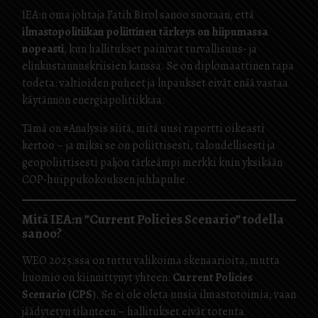
IEA:n oma johtaja Fatih Birol sanoo suoraan, että
ilmastopolitiikan poliittinen tärkeys on hiipumassa
nopeasti
, kun hallitukset painivat turvallisuus- ja
elinkustannuskriisien kanssa. Se on diplomaattinen tapa
todeta: valtioiden puheet ja lupaukset eivät enää vastaa
käytännön energiapolitiikkaa.
Tämä on #Analysis siitä, mitä uusi raportti oikeasti
kertoo – ja miksi se on poliittisesti, taloudellisesti ja
geopoliittisesti paljon tärkeämpi merkki kuin yksikään
COP-huippukokouksen juhlapuhe.
Mitä IEA:n ”Current Policies Scenario” todella
sanoo?
WEO 2025:ssa on tuttu valikoima skenaarioita, mutta
huomio on kiinnittynyt yhteen:
Current Policies
Scenario (CPS
). Se ei ole oleta uusia ilmastotoimia, vaan
jäädytetyn tilanteen – hallitukset eivät toteuta