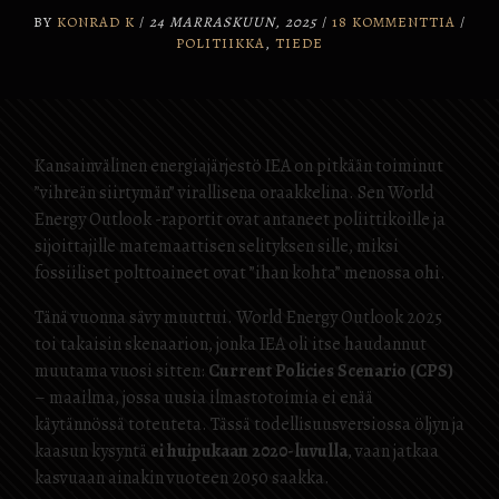
BY
KONRAD K
/
24 MARRASKUUN, 2025
/
18 KOMMENTTIA
/
POLITIIKKA
,
TIEDE
Kansainvälinen energiajärjestö IEA on pitkään toiminut
”vihreän siirtymän” virallisena oraakkelina. Sen World
Energy Outlook -raportit ovat antaneet poliittikoille ja
sijoittajille matemaattisen selityksen sille, miksi
fossiiliset polttoaineet ovat ”ihan kohta” menossa ohi.
Tänä vuonna sävy muuttui. World Energy Outlook 2025
toi takaisin skenaarion, jonka IEA oli itse haudannut
muutama vuosi sitten:
Current Policies Scenario (CPS)
– maailma, jossa uusia ilmastotoimia ei enää
käytännössä toteuteta. Tässä todellisuusversiossa öljyn ja
kaasun kysyntä
ei huipukaan 2020-luvulla
, vaan jatkaa
kasvuaan ainakin vuoteen 2050 saakka.