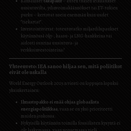
Kansalliset
takapakit
– kuten tukien leikkaukset
uusiutuvilta, ydinvoimakäännökset tai EV-tukien
purku – kertovat usein enemmän kuin uudet
”tiekartat”.
Investointivirrat: toteutuvatko miljardilupaukset
käytännössä öljy-, kaasu- ja LNG-hankkeina vai
aidosti suurina uusiutuva- ja
verkkoinvestointeina?
Yhteenveto: IEA sanoo hiljaa sen, mitä poliitikot
eivät ole uskalla
World Energy Outlook 2025:n viesti on loppujen lopuksi
yksinkertainen:
Ilmastopakko ei enää ohjaa globaalista
energiapolitiikkaa
, vaan se on yksi prioriteetti
muiden joukossa.
Nykyisillä käytännön toimilla fossiilisten kysyntä ei
ole laskemassa, vaan nousemassa vielä