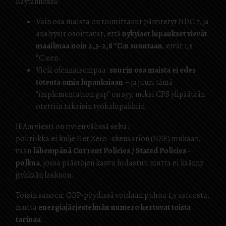
Käytännössä:
Vain osa maista on toimittanut päivitetyt NDC:t, ja
analyysit osoittavat, että
nykyiset lupaukset vievät
maailmaa noin 2,5-2,8 °C:n suuntaan
, eivät 1,5
°C:een.
Vielä olennaisempaa:
suurin osa maista ei edes
toteuta omia lupauksiaan
– ja juuri tämä
”implementation gap” on syy, miksi CPS ylipäätään
otettiin takaisin työkalupakkiin.
IEA:n viesti on rivien välissä selvä:
politiikka ei kulje Net Zero -skenaarion (NZE) mukaan,
vaan
lähempänä Current Policies / Stated Policies -
polkua
, jossa päästöjen kasvu hidastuu mutta ei käänny
jyrkkään laskuun.
Toisin sanoen: COP-pöydissä voidaan puhua 1,5 asteesta,
mutta
energiajärjestelmän numero kertovat toista
tarinaa
.