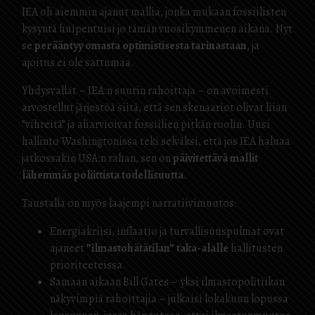
IEA oli aiemmin ajanut mallia, jonka mukaan fossiilisten
kysyntä huipentuisi jo tämän vuosikymmenen aikana. Nyt
se
perääntyy omasta optimistisesta tarinastaan
, ja
ajoitus ei ole sattumaa.
Yhdysvallat – IEA:n suurin rahoittaja – on avoimesti
arvostellut järjestöä siitä, että sen skenaariot olivat liian
”vihreitä” ja aliarvioivat fossiilien pitkän roolin. Uusi
hallinto Washingtonissa teki selväksi, että jos IEA haluaa
jatkossakin USA:n rahan, sen on
päivitettävä mallit
lähemmäs poliittista todellisuutta
.
Taustalla on myös laajempi narratiivimuutos:
Energiakriisi, inflaatio ja turvallisuuspulmat ovat
ajaneet
”ilmastohätätilan” taka-alalle
hallitusten
prioriteeteissa.
Samaan aikaan Bill Gates – yksi ilmastopolitiikan
näkyvimpiä rahoittajia – julkaisi lokakuun lopussa