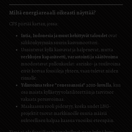
Miltä energiareaali oikeasti näyttää?
CPS piirtää kartan, jossa:
Intia, Indonesia ja muut kehittyvät taloudet
ovat
sähkönkysynnän suurin kasvumoottori.
Uusiutuvat kyllä kasvavat ja halpenevat, mutta
verkkojen kapasiteetti, varastointi ja säätövoima
muodostavat pullonkaulat: aurinko- ja tuulivoima
eivät korvaa fossiileja yhteen, vaan tulevat niiden
rinnalle.
Ydinvoima tekee ”renessanssia” 2030-luvulla
, kun
osa maista kyllästyy volatiliteettiin ja tarvitsee
vakaata perusvoimaa.
Maakaasun rooli pidentyy, koska uudet LNG-
projektit tuovat markkinoille suuria määriä
suhteellisen halpaa kaasua vuosiksi eteenpäin.