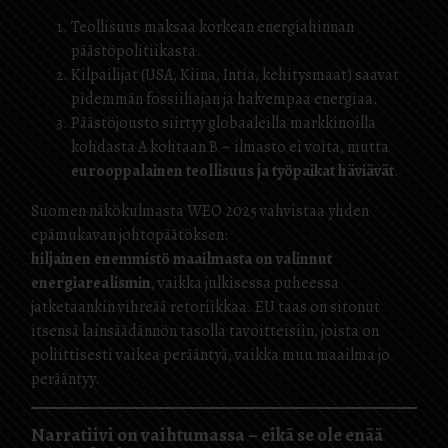
Teollisuus maksaa korkean energiahinnan
päästöpolitiikasta.
Kilpailijat (USA, Kiina, Intia, kehitysmaat) saavat
pidemmän fossiiliajan ja halvempaa energiaa.
Päästöjousto siirtyy globaaleilla markkinoilla
kohdasta A kohtaan B – ilmasto ei voita, mutta
eurooppalainen teollisuus ja työpaikat häviävät
.
Suomen näkökulmasta WEO 2025 vahvistaa yhden
epämukavan johtopäätöksen:
hiljainen enemmistö maailmasta on valinnut
energiarealismin
, vaikka julkisessa puheessa
jatketaankin vihreää retoriikkaa. EU taas on sitonut
itsensä lainsäädännön tasolla tavoitteisiin, joista on
poliittisesti vaikea perääntyä, vaikka muu maailma jo
perääntyy.
Narratiivi on vaihtumassa – eikä se ole enää