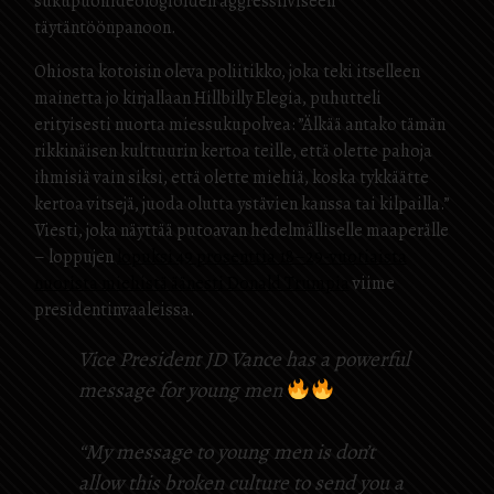
sukupuoliideologioiden aggressiiviseen
täytäntöönpanoon.
Ohiosta kotoisin oleva poliitikko, joka teki itselleen
mainetta jo kirjallaan Hillbilly Elegia, puhutteli
erityisesti nuorta miessukupolvea: ”Älkää antako tämän
rikkinäisen kulttuurin kertoa teille, että olette pahoja
ihmisiä vain siksi, että olette miehiä, koska tykkäätte
kertoa vitsejä, juoda olutta ystävien kanssa tai kilpailla.”
Viesti, joka näyttää putoavan hedelmälliselle maaperälle
– loppujen
lopuksi 49 prosenttia 18–29-vuotiaista
nuorista miehistä äänesti Donald Trumpia
viime
presidentinvaaleissa.
Vice President JD Vance has a powerful
message for young men
“My message to young men is don’t
allow this broken culture to send you a