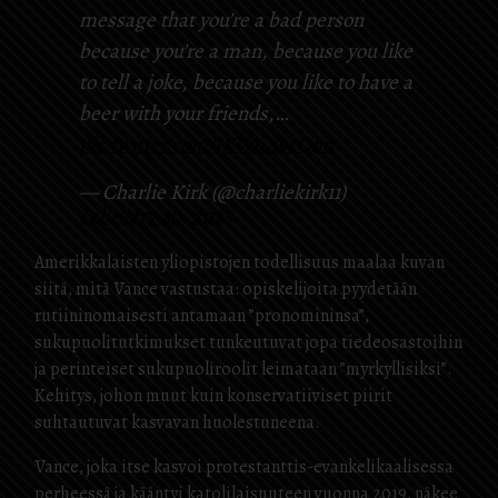
message that you’re a bad person
because you’re a man, because you like
to tell a joke, because you like to have a
beer with your friends,…
pic.twitter.com/JKWuX9cQhn
— Charlie Kirk (@charliekirk11)
February 20, 2025
Amerikkalaisten yliopistojen todellisuus maalaa kuvan
siitä, mitä Vance vastustaa: opiskelijoita pyydetään
rutiininomaisesti antamaan ”pronomininsa”,
sukupuolitutkimukset tunkeutuvat jopa tiedeosastoihin
ja perinteiset sukupuoliroolit leimataan ”myrkyllisiksi”.
Kehitys, johon muut kuin konservatiiviset piirit
suhtautuvat kasvavan huolestuneena.
Vance, joka itse kasvoi protestanttis-evankelikaalisessa
perheessä ja kääntyi katolilaisuuteen vuonna 2019, näkee