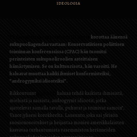
IDEOLOGIA
Yhdysvaltain varapresidentti JD Vance
korottaa äänensä
sukupuoliagendaa vastaan: Konservatiivisen poliittisen
toiminnan konferenssissa (CPAC) hän tuomitsi
perinteisten sukupuoliroolien asteittaisen
hämärtymisen. Se on kulttuurisota, hän varoitti. He
haluavat muuttaa kaikki ihmiset konformisteiksi,
”androgyyniksi idiooteiksi”.
Rikkoutunut
kulttuuri
haluaa tehdä kaikista ihmisistä,
miehistä ja naisista, androgyynit idiootit, jotka
ajattelevat samalla tavalla, puhuvat ja toimivat samoin”,
Vance jylisesi korokkeelta. Lausunto, joka sai yleisön
suosionosoitukset ja heijastaa monien amerikkalaisten
kasvavaa turhautumista vasemmiston heränneiden