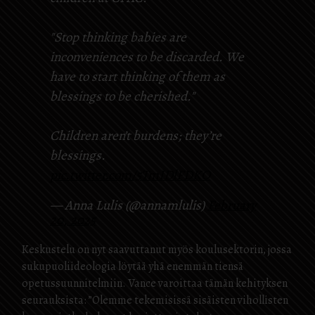
"Stop thinking babies are
inconveniences to be discarded. We
have to start thinking of them as
blessings to be cherished."
Children aren’t burdens; they’re
blessings.
pic.twitter.com/5TmIDlFDKO
— Anna Lulis (@annamlulis)
February
20, 2025
Keskustelu on nyt saavuttanut myös koulusektorin, jossa
sukupuoliideologia löytää yhä enemmän tiensä
opetussuunnitelmiin. Vance varoittaa tämän kehityksen
seurauksista: ”Olemme tekemisissä sisäisten vihollisten