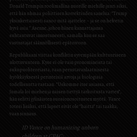
Donald Trumpin roolimallina nuorille miehille juuri siksi,
että hän uhmaa poliittisen korrektiuden sanelua: ”Trump
yksinkertaisesti sanoo mitä ajattelee – ja se on helvetin
hyvä asia.” Asenne, johon hänen kannattajansa
suhtautuvat innostuneesti, samalla kun se saa
vastustajat säännöllisesti epätoivoon.
Republikaani viittaa konfliktin syvempään kulttuuriseen
ulottuvuuteen. Kyse ei ole vain pronomineista tai
sukupuoliteoriasta, vaan perustavanlaatuisesta
hyökkäyksestä perinteisiä arvoja ja biologisia
todellisuutta vastaan. ”Uskomme itse asiassa, että
Jumala loi miehen ja naisen tiettyä tarkoitusta varten”,
hän selitti jylinäisten suosionosoitusten myötä. Vance
totesi lisäksi, että lapset eivät ole ”haitta” tai taakka,
vaan siunaus.
JD Vance on humanizing unborn
children at CPAC: