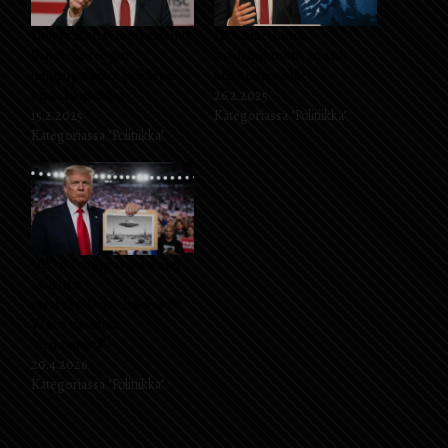
Yhdysvaltain varapresidentti
JD Vance: Laiton
Vance: Euroopan
maahanmuutto, suurin
huippupoliitikot pelkäävät
uhka Euroopalle
omaa kansaansa
26.2.2025
15.2.2025
Kategoriassa "Politiikka"
Kategoriassa "Politiikka"
UFO:t: Trump avaa salaiset
asiakirjat –
varapresidenttiehdokas JD
Vance varoittaa
”demoneista”
20.4.2026
Kategoriassa "Politiikka"