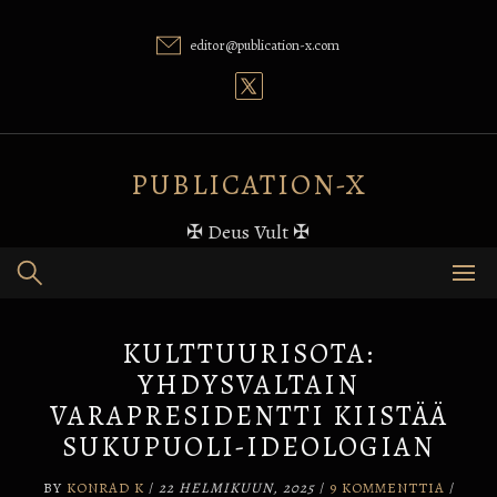
Skip
to
editor@publication-x.com
content
PUBLICATION-X
✠ Deus Vult ✠
KULTTUURISOTA:
YHDYSVALTAIN
VARAPRESIDENTTI KIISTÄÄ
SUKUPUOLI-IDEOLOGIAN
BY
KONRAD K
/
22 HELMIKUUN, 2025
/
9 KOMMENTTIA
/