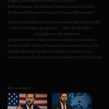
kanssa, jotka haluavat horjuttaa ja tuhota
kulttuuriamme. He haluavat kieltää nuorilta miehiltä
heidän maskuliinisuuden ja naisilta naisellisuutensa.”
Hänen taistelullinen viestinsä nuoremmalle sukupolvelle
– ”Me taistelemme puolestasi” – iskee hermoilleen
yhteiskunnassa
, joka jakautuu yhä enemmän
progressiivisten sukupuoliteorioiden ja perinteisten
arvojen välillä. Vastaus Vancen puheeseen osoittaa, että
sukupuolirooleja koskevasta kulttuurisodasta on jo
kauan sitten tullut keskeinen taistelukenttä Yhdysvaltain
politiikassa
.
Lähde
Aiheeseen liittyy