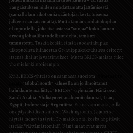
joiden mukaan maailman tulee kulkea – tai saada
rangaistuksen niiden noudattamatta jättämisestä
(samalla kun rikot omia sääntöjäsi kerta toisensa
jälkeen rankaisematta). Mutta tämän suodatinkuplan
ulkopuolella, joka itse asiassa ”suojaa” koko lännen
arvoa globaalilta todellisuudelta, tämä on
tunnustettu.
Tuskin ketään tämän suodatinkuplan
ulkopuolista kiinnostaa G7-huippukokouksissa esitetyt
itsensä ihailut ja vaatimukset. Mutta BRICS-maista tulee
yhä mielenkiintoisempia.
Kyllä, BRICS-yhteisö on saamassa suosiota.
Yhteensä 19
maata
”Global South” -alueella on jo ilmoittanut
halukkuutensa liittyä ”BRICS+” -ryhmään.
Näitä ovat
Saudi-Arabia, Yhdistyneet arabiemiirikunnat, Iran,
Egypti, Indonesia ja Argentiina.
Ei siis vain maita, joilla
on epäystävälliset suhteet Washingtoniin. Ja juuri se
näyttää menevän täysin G7-maiden ohi, koska ne pitävät
itseään ”välttämättöminä”. Nämä maat ovat myös