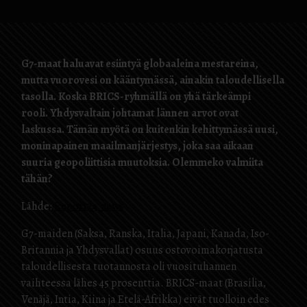
G7-maat haluavat esiintyä globaaleina mestareina,
mutta vuorovesi on kääntymässä, ainakin taloudellisella
tasolla. Koska BRICS-ryhmällä on yhä tärkeämpi
rooli. Yhdysvaltain johtamat lännen arvot ovat
laskussa. Tämän myötä on kuitenkin kehittymässä uusi,
moninapainen maailmanjärjestys, joka saa aikaan
suuria geopoliittisia muutoksia. Olemmeko valmiita
tähän?
Lähde:
Report24.news
G7-maiden (Saksa, Ranska, Italia, Japani, Kanada, Iso-
Britannia ja Yhdysvallat) osuus ostovoimakorjatusta
taloudellisesta tuotannosta oli vuosituhannen
vaihteessa lähes 45 prosenttia. BRICS-maat (Brasilia,
Venäjä, Intia, Kiina ja Etelä-Afrikka) eivät tuolloin edes