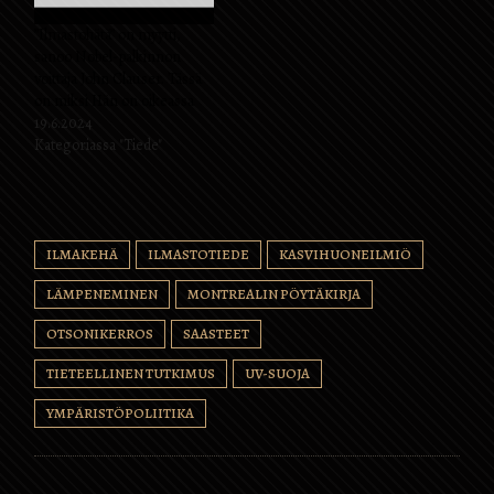
jatkumisen. Green Blob-
”Ilmastohätä” on myytti,
rahoittama Oil Change
sanoo Nobel-palkinnon
International (OCI)
voittaja John Clauser. Tässä
on julkaissut
on miksi Hän on oikeassa
raportin nimeltä "Funding
19.6.2024
Failure: Hiilen talteenotto…
Kategoriassa "Tiede"
ILMAKEHÄ
ILMASTOTIEDE
KASVIHUONEILMIÖ
LÄMPENEMINEN
MONTREALIN PÖYTÄKIRJA
OTSONIKERROS
SAASTEET
TIETEELLINEN TUTKIMUS
UV-SUOJA
YMPÄRISTÖPOLIITIKA