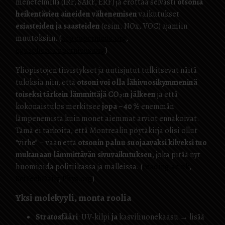
menetelmillä (IRF, SARF, ERF) ja erottaa selvästi
otsonia
heikentävien aineiden vähenemisen
vaikutukset
esiasteiden ja saasteiden
(esim. NOx, VOC) ajamiin
muutoksiin. (
acp.copernicus.org
,
egusphere.copernicus.org
)
Yliopistojen tiivistykset ja uutisjutut tulkitsevat näitä
tuloksia niin, että
otsoni voi olla lähivuosikymmeninä
toiseksi tärkein lämmittäjä CO₂:n jälkeen
ja että
kokonaistulos merkitsee
jopa ~40 %
enemmän
lämpenemistä kuin monet aiemmat arviot ennakoivat.
Tämä ei tarkoita, että Montrealin pöytäkirja olisi ollut
“virhe” – vaan että
otsonin paluu suojaavaksi kilveksi tuo
mukanaan lämmittävän sivuvaikutuksen
, joka pitää nyt
huomioida politiikassa ja malleissa. (
reading.ac.uk
,
SciTechDaily
,
Phys.org
)
Yksi molekyyli, monta roolia
Stratosfääri
: UV-kilpi
ja
kasvihuonekaasu → lisää