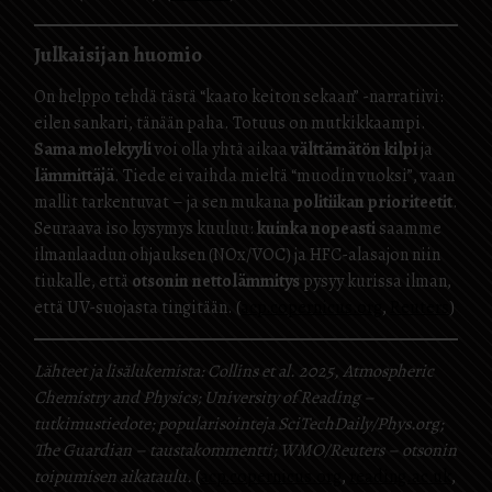
Julkaisijan huomio
On helppo tehdä tästä “kaato keiton sekaan” -narratiivi:
eilen sankari, tänään paha. Totuus on mutkikkaampi.
Sama molekyyli
voi olla yhtä aikaa
välttämätön kilpi
ja
lämmittäjä
. Tiede ei vaihda mieltä “muodin vuoksi”, vaan
mallit tarkentuvat – ja sen mukana
politiikan prioriteetit
.
Seuraava iso kysymys kuuluu:
kuinka nopeasti
saamme
ilmanlaadun ohjauksen (NOx/VOC) ja HFC-alasajon niin
tiukalle, että
otsonin netto­lämmitys
pysyy kurissa ilman,
että UV-suojasta tingitään. (
acp.copernicus.org
,
Reuters
)
Lähteet ja lisälukemista: Collins et al. 2025, Atmospheric
Chemistry and Physics; University of Reading –
tutkimustiedote; popularisointeja SciTechDaily/Phys.org;
The Guardian – taustakommentti; WMO/Reuters – otsonin
toipumisen aikataulu.
(
acp.copernicus.org
,
reading.ac.uk
,