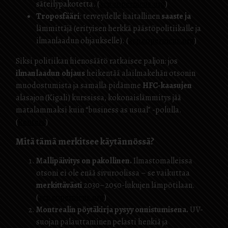
säteilypakotetta. (
acp.copernicus.org
)
Troposfääri
: terveydelle haitallinen
saaste
ja
lämmittäjä (erityisen herkkä päästöpolitiikalle ja
ilmanlaadun ohjaukselle). (
acp.copernicus.org
)
Siksi politiikan hienosäätö ratkaisee paljon: jos
ilmanlaadun ohjaus
heikentää alailmakehän otsonin
muodostumista ja samalla pidämme
HFC-kaasujen
alasajon (Kigali) kurssissa, kokonaislämmitys jää
matalammaksi kuin “business as usual” -polulla.
(
Reuters
)
Mitä tämä merkitsee käytännössä?
Mallipäivitys on pakollinen.
Ilmastomalleissa
otsoni ei ole enää sivuroolissa – se vaikuttaa
merkittävästi
2030–2050-lukujen lämpötilaan.
(
acp.copernicus.org
)
Montrealin pöytäkirja pysyy onnistumisena.
UV-
suojan palauttaminen pelasti henkiä ja