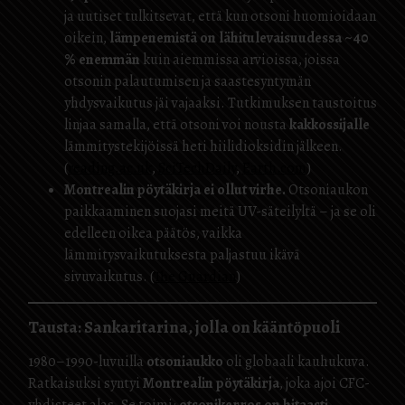
ja uutiset tulkitsevat, että kun otsoni huomioidaan
oikein,
lämpenemistä on lähitulevaisuudessa ~40
% enemmän
kuin aiemmissa arvioissa, joissa
otsonin palautumisen ja saastesyntymän
yhdysvaikutus jäi vajaaksi. Tutkimuksen taustoitus
linjaa samalla, että otsoni voi nousta
kakkossijalle
lämmitystekijöissä heti hiilidioksidin jälkeen.
(
reading.ac.uk
,
SciTechDaily
,
Earth.com
)
Montrealin pöytäkirja ei ollut virhe.
Otsoniaukon
paikkaaminen suojasi meitä UV-säteilyltä – ja se oli
edelleen oikea päätös, vaikka
lämmitysvaikutuksesta paljastuu ikävä
sivuvaikutus. (
The Guardian
)
Tausta: Sankaritarina, jolla on kääntöpuoli
1980–1990-luvuilla
otsoniaukko
oli globaali kauhukuva.
Ratkaisuksi syntyi
Montrealin pöytäkirja
, joka ajoi CFC-