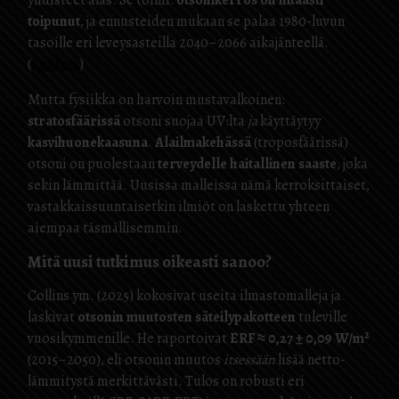
yhdisteet alas. Se toimi:
otsonikerros on hitaasti
toipunut
, ja ennusteiden mukaan se palaa 1980-luvun
tasoille eri leveysasteilla 2040–2066 aikajänteellä.
(
Reuters
)
Mutta fysiikka on harvoin mustavalkoinen:
stratosfäärissä
otsoni suojaa UV:lta
ja
käyttäytyy
kasvihuonekaasuna
.
Alailmakehässä
(troposfäärissä)
otsoni on puolestaan
terveydelle haitallinen saaste
, joka
sekin lämmittää. Uusissa malleissa nämä kerroksittaiset,
vastakkaissuuntaisetkin ilmiöt on laskettu yhteen
aiempaa täsmällisemmin.
Mitä uusi tutkimus oikeasti sanoo?
Collins ym. (2025) kokosivat useita ilmastomalleja ja
laskivat
otsonin muutosten säteilypakotteen
tuleville
vuosikymmenille. He raportoivat
ERF ≈ 0,27 ± 0,09 W/m²
(2015–2050), eli otsonin muutos
itsessään
lisää netto­
lämmitystä merkittävästi. Tulos on robusti eri