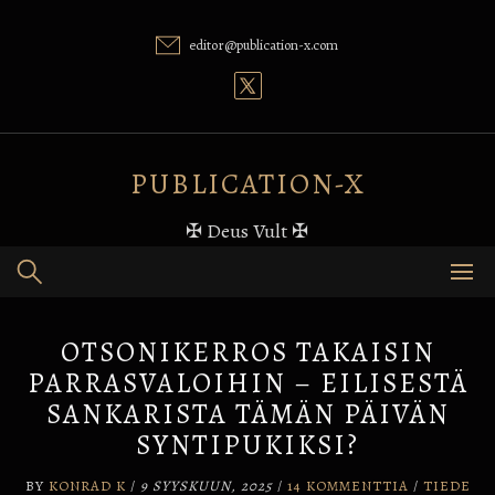
Skip
to
editor@publication-x.com
content
PUBLICATION-X
✠ Deus Vult ✠
OTSONIKERROS TAKAISIN
PARRASVALOIHIN – EILISESTÄ
SANKARISTA TÄMÄN PÄIVÄN
SYNTIPUKIKSI?
BY
KONRAD K
/
9 SYYSKUUN, 2025
/
14 KOMMENTTIA
/
TIEDE