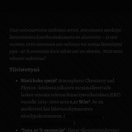
Uusi vertaisarvioitu tutkimus arvioi, että otsonin merkitys
lämmittävänä kasvihuonekaasuna on aliarvioitu – ja että
vuoteen 2050 mennessä sen vaikutus voi nostaa lämmitystä
jopa ~40 % enemmän kuin tähän asti on oletettu. Mitä tämä
oikeasti tarkoittaa?
Tiivistettynä
Mistä kohu syntyi?
Atmospheric Chemistry and
Physics -lehdessä julkaistu monimallivertailu
laskee otsonin tulevan lämmitysvaikutuksen (ERF)
vuosille 2015–2050 noin
0,27 W/m²
. Se on
merkittävä lisä lähivuosikymmenten
säteilypakotteeseen. (
acp.copernicus.org
,
egusphere.copernicus.org
)
“Jopa 40 % enemmän”
: Useat yliopistotiedotteet