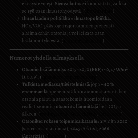
ekosysteemejä.
Sivuvaikutus
ei kumoa tätä, vaikka
se
syö
osan ilmastohyödystä. (
The Guardian
)
Ilmanlaadun politiikka = ilmastopolitiikka.
NOx/VOC-päästöjen rajoittaminen pienentää
alailmakehän otsonia ja voi leikata osan
lisälämmityksestä. (
acp.copernicus.org
)
Numerot yhdellä silmäyksellä
Otsonin lisälämmitys 2015–2050 (ERF):
~
0,27 W/m²
(± 0,09). (
egusphere.copernicus.org
)
Tulkinta mediassa/tiivistelmissä:
jopa
~40 %
enemmän
lämpenemistä kuin aiemmat arviot, kun
otsonin paluu ja saastekemia huomioidaan
realistisemmin;
otsoni #2 lämmittäjä
heti CO₂:n
jälkeen. (
reading.ac.uk
,
SciTechDaily
,
Earth.com
)
Otsonikerroksen toipumisaikataulu:
arviolta
2040
(suurin osa maailmaa),
2045
(Arktis),
2066
(Antarktis). (
Reuters
)