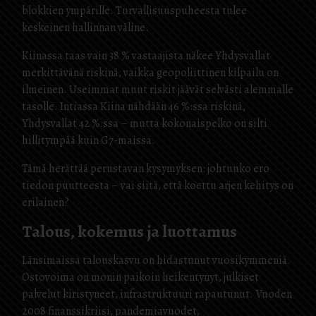
blokkien ympärille. Turvallisuuspuheesta tulee
keskeinen hallinnan väline.
Kiinassa taas vain 38 % vastaajista näkee Yhdysvallat
merkittävänä riskinä, vaikka geopoliittinen kilpailu on
ilmeinen. Useimmat muut riskit jäävät selvästi alemmalle
tasolle. Intiassa Kiina nähdään 46 %:ssa riskinä,
Yhdysvallat 42 %:ssa – mutta kokonaispelko on silti
hillitympää kuin G7-maissa.
Tämä herättää perustavan kysymyksen: johtuuko ero
tiedon puutteesta – vai siitä, että koettu arjen kehitys on
erilainen?
Talous, kokemus ja luottamus
Länsimaissa talouskasvu on hidastunut vuosikymmeniä.
Ostovoima on monin paikoin heikentynyt, julkiset
palvelut kiristyneet, infrastruktuuri rapautunut. Vuoden
2008 finanssikriisi, pandemiavuodet,