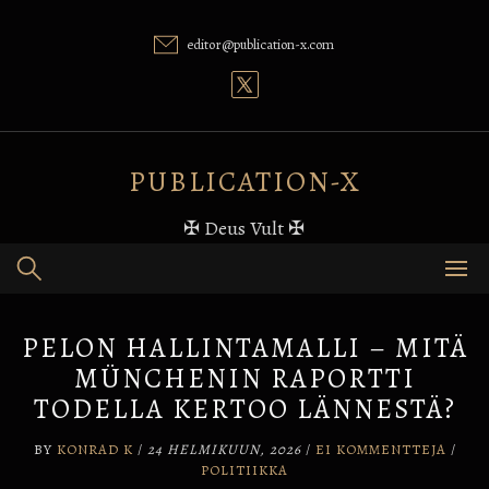
Skip
to
editor@publication-x.com
content
PUBLICATION-X
✠ Deus Vult ✠
PELON HALLINTAMALLI – MITÄ
MÜNCHENIN RAPORTTI
TODELLA KERTOO LÄNNESTÄ?
BY
KONRAD K
/
24 HELMIKUUN, 2026
/
EI KOMMENTTEJA
/
POLITIIKKA