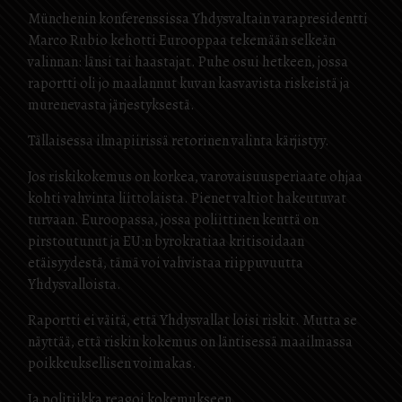
Münchenin konferenssissa Yhdysvaltain varapresidentti
Marco Rubio kehotti Eurooppaa tekemään selkeän
valinnan: länsi tai haastajat. Puhe osui hetkeen, jossa
raportti oli jo maalannut kuvan kasvavista riskeistä ja
murenevasta järjestyksestä.
Tällaisessa ilmapiirissä retorinen valinta kärjistyy.
Jos riskikokemus on korkea, varovaisuusperiaate ohjaa
kohti vahvinta liittolaista. Pienet valtiot hakeutuvat
turvaan. Euroopassa, jossa poliittinen kenttä on
pirstoutunut ja EU:n byrokratiaa kritisoidaan
etäisyydestä, tämä voi vahvistaa riippuvuutta
Yhdysvalloista.
Raportti ei väitä, että Yhdysvallat loisi riskit. Mutta se
näyttää, että riskin kokemus on läntisessä maailmassa
poikkeuksellisen voimakas.
Ja politiikka reagoi kokemukseen.