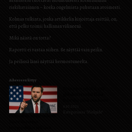
keskustelu tuottavat luonnollisesti korkeamman
riskihavainnon – koska ongelmista puhutaan avoimesti.
Kolmas tulkinta, jonka artikkelin kirjoittaja esittää, on,
että pelko toimii hallinnan välineenä.
Mikä näistä on totta?
Raportti ei vastaa siihen. Se näyttää vain peilin.
Ja peilissä länsi näyttää hermostuneelta.
Aiheeseen liittyy
Putin tekee selväksi, että
globalistiterroristi Klaus
Schwabin päivät ovat luetut.
6.10.2023
Kategoriassa "Mielipide"
Yhdysvaltain varapresidentti
Vance: Euroopan
huippupoliitikot pelkäävät