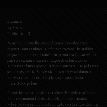
#Feature
24.2.2026
Publication-X
Münchenin turvallisuuskonferenssin vuoden 2026
raportti kantaa nimeä
“Under Destruction”
. Jo otsikko
vihjaa hajoamiseen: sääntöihin perustuva kansainvälinen
järjestys on murenemassa. Raportti ei kuitenkaan
ainoastaan kuvaa geopoliittista muutosta – se paljastaa
jotakin syvempää. Se näyttää, miten eri yhteiskunnat
kokevat riskin. Ja se herättää kysymyksen: kuka
määrittelee pelon?
Raportin sivulla 40 esitetty riskien “lämpökartta” listaa
kolmeakymmentä globaalia uhkaa talouskriisistä
kyberhyökkäyksiin, ilmastonmuutoksesta suurvaltoihin,