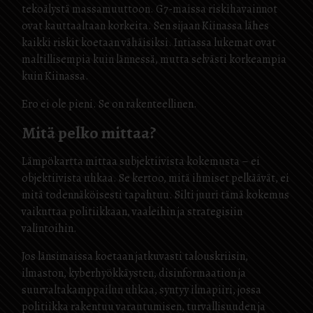
tekoälystä massamuuttoon. G7-maissa riskihavainnot
ovat kauttaaltaan korkeita. Sen sijaan Kiinassa lähes
kaikki riskit koetaan vähäisiksi. Intiassa lukemat ovat
maltillisempia kuin lännessä, mutta selvästi korkeampia
kuin Kiinassa.
Ero ei ole pieni. Se on rakenteellinen.
Mitä pelko mittaa?
Lämpökartta mittaa subjektiivista kokemusta – ei
objektiivista uhkaa. Se kertoo, mitä ihmiset pelkäävät, ei
mitä todennäköisesti tapahtuu. Silti juuri tämä kokemus
vaikuttaa politiikkaan, vaaleihin ja strategisiin
valintoihin.
Jos länsimaissa koetaan jatkuvasti talouskriisin,
ilmaston, kyberhyökkäysten, disinformaation ja
suurvaltakamppailun uhkaa, syntyy ilmapiiri, jossa
politiikka rakentuu varautumisen, turvallisuuden ja