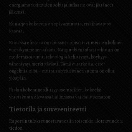
energiamarkkinoiden sokit ja inflaatio ovat jättäneet
jälkensä.
Kun arjen kokemus on epävarmuutta, riskihavainto
kasvaa.
Kiinassa elintaso on noussut nopeasti viimeisten kolmen
vuosikymmenen aikana. Kaupunkien infrastruktuuri on
modernisoitunut, teknologia kehittynyt, köyhyys
vähentynyt merkittävästi. Tämä ei tarkoita, ettei
ongelmia olisi – mutta subjektiivinen suunta on ollut
ylöspäin.
Riskin kokeminen liittyy usein siihen, kokeeko
yhteiskunta olevansa hallinnassa vai hallitsematon.
Tietotila ja suvereniteetti
Raportin tulokset nostavat esiin toisenkin ulottuvuuden:
tiedon.