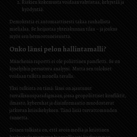
Riskien kokemusta voidaan vahvistaa, kehystää ja
hyödyntää.
Demokratia ei automaattisesti takaa rauhallista
mielialaa. Se heijastaa yhteiskunnan tilaa – ja joskus
myös sen hermostuneisuutta.
Onko länsi pelon hallintamalli?
Münchenin raportti ei ole poliittinen pamfletti. Se on
kyselyihin perustuva analyysi. Mutta sen tulokset
voidaan tulkita monella tavalla.
Yksi tulkinta on tämä: länsi on ajautunut
turvallisuusparadigmaan, jossa geopoliittiset konfliktit,
ilmasto, kyberuhat ja disinformaatio muodostavat
jatkuvan kriisikehyksen. Tämä lisää turvattomuuden
tunnetta.
Toinen tulkinta on, että avoin media ja kriittinen