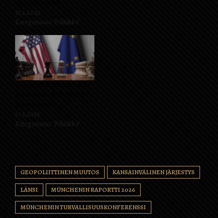
omaa kansaansa
15.2.2025
Kategoriassa "Politiikka"
Kova kritiikki Atlantin takaa:
Kuka rikkoo ihmisoikeuksia
Euroopassa?
17.6.2025
Kategoriassa "Politiikka"
GEOPOLIITTINEN MUUTOS
KANSAINVÄLINEN JÄRJESTYS
LÄNSI
MÜNCHENIN RAPORTTI 2026
MÜNCHENIN TURVALLISUUSKONFERENSSI