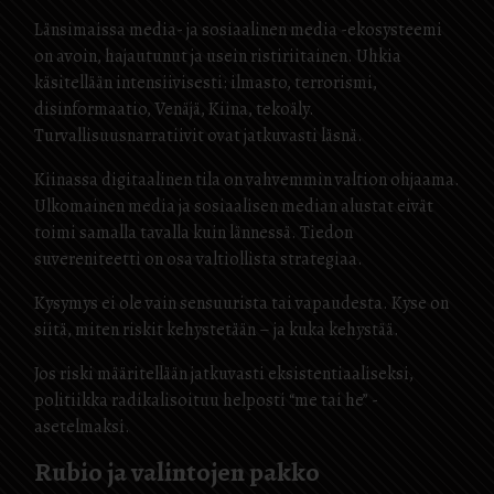
Länsimaissa media- ja sosiaalinen media -ekosysteemi
on avoin, hajautunut ja usein ristiriitainen. Uhkia
käsitellään intensiivisesti: ilmasto, terrorismi,
disinformaatio, Venäjä, Kiina, tekoäly.
Turvallisuusnarratiivit ovat jatkuvasti läsnä.
Kiinassa digitaalinen tila on vahvemmin valtion ohjaama.
Ulkomainen media ja sosiaalisen median alustat eivät
toimi samalla tavalla kuin lännessä. Tiedon
suvereniteetti on osa valtiollista strategiaa.
Kysymys ei ole vain sensuurista tai vapaudesta. Kyse on
siitä, miten riskit kehystetään – ja kuka kehystää.
Jos riski määritellään jatkuvasti eksistentiaaliseksi,
politiikka radikalisoituu helposti “me tai he” -
asetelmaksi.
Rubio ja valintojen pakko