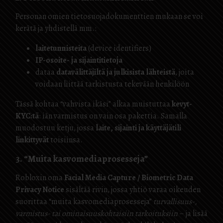
Personan omien tietosuojadokumenttien mukaan se voi
kerätä ja yhdistellä mm.:
laitetunnisteita
(device identifiers)
IP-osoite- ja sijaintitietoja
dataa
datavälittäjiltä ja julkisista lähteistä
, joita
voidaan liittää tarkistusta tekevään henkilöön
Tässä kohtaa “vahvista ikäsi” alkaa muistuttaa
kevyt-
KYC:tä
: iän varmistus on vain osa pakettia. Samalla
muodostuu ketju, jossa
laite, sijainti ja käyttäjätili
linkittyvät
toisiinsa.
3. “Muita kasvomedia­prosesseja”
Robloxin oma
Facial Media Capture / Biometric Data
Privacy Notice
sisältää rivin, jossa yhtiö varaa oikeuden
suorittaa “muita kasvomedia­prosesseja”
turvallisuus-,
varmistus- tai ominaisuuskohtaisiin tarkoituksiin
– ja lisää