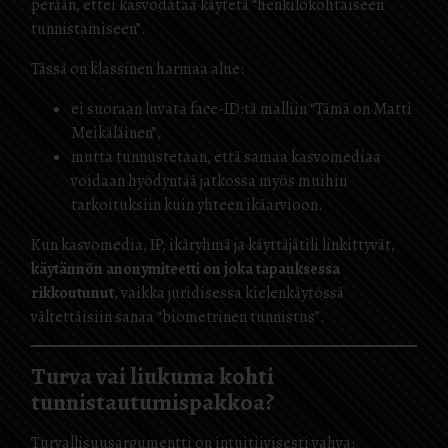
perään, ettei kasvodataa käytetä “henkilökohtaiseen
tunnistamiseen”.
Tässä on klassinen harmaa alue:
ei suoraan luvata face-ID:tä malliin “Tämä on Matti
Meikäläinen”,
mutta tunnustetaan, että samaa kasvomediaa
voidaan hyödyntää jatkossa myös muihin
tarkoituksiin kuin yhteen ikäarvioon.
Kun kasvomedia, IP, ikäryhmä ja käyttäjätili linkittyvät,
käytännön anonymiteetti on joka tapauksessa
rikkoutunut
, vaikka juridisessa kielenkäytössä
vältettäisiin sanaa “biometrinen tunnistus”.
Turva vai liukuma kohti
tunnistautumispakkoa?
Turvallisuusargumentti on intuitiivisesti vahva: