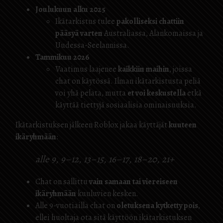
Joulukuun alku 2025
Ikätarkistus tulee
pakolliseksi chattiin
pääsyä varten
Australiassa, Alankomaissa ja
Uudessa-Seelannissa.
Tammikuu 2026
Vaatimus laajenee
kaikkiin maihin
, joissa
chat on käytössä. Ilman ikätarkistusta peliä
voi yhä pelata, mutta
et voi keskustella
etkä
käyttää tiettyjä sosiaalisia ominaisuuksia.
Ikätarkistuksen jälkeen Roblox jakaa käyttäjät
kuuteen
ikäryhmään
:
alle 9, 9–12, 13–15, 16–17, 18–20, 21+
Chat on sallittu
vain samaan tai viereiseen
ikäryhmään
kuuluvien kesken.
Alle 9-vuotiailla chat on
oletuksena kytketty pois
,
ellei huoltaja ota sitä käyttöön ikätarkistuksen