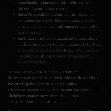
materiaalin leviämistä
, vaikka pelissä on ollut
filttereitä ja moderaattoreita.
Useat Yhdysvaltain osavaltiot
, mm. Texas, ovat
nostaneet kanteita Robloxia vastaan, syyttäen
yhtiötä lapsiturvan laiminlyönneistä ja sääntelyjen
kiertämisestä.
Australiassa astuvat voimaan uudet rajoitukset
alaikäisten some-käytölle joulukuussa 2025; Meta
sulkee alle 16-vuotiaat ulos IG:stä ja Facebookista,
ja Roblox on joka tapauksessa viranomaisten
suurennuslasissa.
Samana päivänä, kun Roblox julkisti uudet
ikätarkistuskäytäntönsä, aktivistiryhmät
UltraViolet
ja
ParentsTogether Action
järjestivät online-
mielenosoituksen ja luovuttivat
10 000 huoltajan
allekirjoittaman vetoomuksen
tiukempien
lapsiturvasääntöjen puolesta.