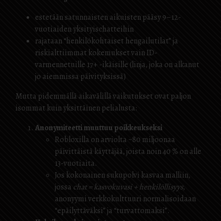
estetään satunnaisten aikuisten pääsy 9–12-
vuotiaiden yksityischatteihin
rajataan “henkilökohtaiset hengailutilat” ja
riskialttiimmat kokemukset vain ID-
varmennetuille 17+ -ikäisille (linja, joka on alkanut
jo aiemmissa päivityksissä)
Mutta pidemmällä aikavälillä vaikutukset ovat paljon
isommat kuin yksittäinen pelialusta:
Anonymiteetti muuttuu poikkeukseksi
Robloxilla on arviolta ~80 miljoonaa
päivittäistä käyttäjää, joista noin 40 % on alle
13-vuotiaita.
Jos kokonainen sukupolvi kasvaa malliin,
jossa
chat = kasvokuvasi + henkilöllisyys
,
anonyymi verkkokulttuuri normalisoidaan
“epäilyttäväksi” ja “turvattomaksi”.