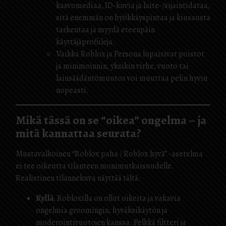
kasvomediaa, ID-kuvia ja laite-/sijaintidataa,
sitä enemmän on hyökkäyspintaa ja kiusausta
tarkentaa ja myydä eteenpäin
käyttäjäprofiileja.
Vaikka Roblox ja Persona lupaisivat poistot
ja minimoinnin, yksikin virhe, vuoto tai
lainsäädäntömuutos voi muuttaa pelin hyvin
nopeasti.
Mikä tässä on se “oikea” ongelma – ja
mitä kannattaa seurata?
Mustavalkoinen “Roblox paha / Roblox hyvä” -asetelma
ei tee oikeutta tilanteen monimutkaisuudelle.
Realistinen tilannekuva näyttää tältä:
Kyllä
, Robloxilla on ollut oikeita ja vakavia
ongelmia groomingin, hyväksikäytön ja
moderointivuotojen kanssa. Pelkkä filtteri ja