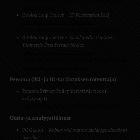
access-chat-studio-team-create-and-links-on-
roblox/4079702
Roblox Help Center –
ID Verification FAQ
https://en.help.roblox.com/hc/en-
us/articles/4407276151188-ID-Verification-FAQ
Roblox Help Center –
Facial Media Capture /
Biometric Data Privacy Notice
https://en.help.roblox.com/hc/en-
us/articles/21535889407764-Facial-Media-Capture-
Biometric-Data-Privacy-Notice
Persona (ikä- ja ID-tarkistuksen toteuttaja)
Persona Privacy Policy (kerättävät tiedot,
säilytysajat)
https://withpersona.com/legal/privacy-policy
Uutis- ja analyysilähteet
PC Gamer –
Roblox will require facial age checks to
use chat