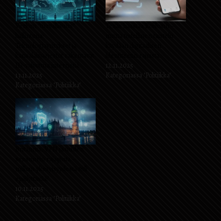
Verkon ”turvallisuus”
Texas haastaa Robloxin –
hallintona:
mutta todellinen taistelu
Teknologiayritykset ja
käydään digitaalisen
kansalaisjärjestöt rakentavat
identiteetin rajoista.
ID-valvottua internetiä.
12.11.2025
13.11.2025
Kategoriassa "Politiikka"
Kategoriassa "Politiikka"
Britannia, VPN ja uuden
sensuurin rajapinta –
milloin yksityisyydestä tuli
epäilyttävää?
10.11.2025
Kategoriassa "Politiikka"