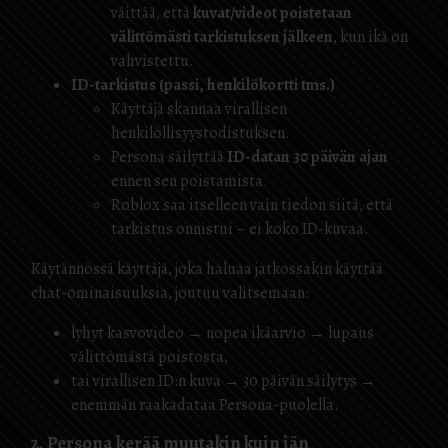
väittää, että
kuvat/videot poistetaan
välittömästi tarkistuksen jälkeen
, kun ikä on
vahvistettu.
ID-tarkistus (passi, henkilökortti tms.)
Käyttäjä skannaa virallisen
henkilöllisyystodistuksen.
Persona säilyttää
ID-datan 30 päivän ajan
ennen sen poistamista.
Roblox saa itselleen vain tiedon siitä, että
tarkistus onnistui – ei koko ID-kuvaa.
Käytännössä käyttäjä, joka haluaa jatkossakin käyttää
chat-ominaisuuksia, joutuu valitsemaan:
lyhyt kasvo­video → nopea ikäarvio → lupaus
välittömästä poistosta,
tai virallisen ID:n kuva → 30 päivän säilytys →
enemmän raakadataa Persona-puolella.
2. Persona kerää muutakin kuin iän