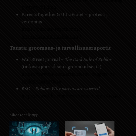
ses/attorney-general-paxton-sues-roblox-failing-
protect-children
ParentsTogether & UltraViolet – protesti ja
vetoomus
https://parents-together.org/
https://weareultraviolet.org/
Tausta: groomaus- ja turvallisuusraportit
Wall Street Journal –
The Dark Side of Roblox
(tutkivaa journalismia groomauksesta)
https://www.wsj.com/articles/the-dangers-of-
roblox-11645073626
BBC –
Roblox: Why parents are worried
https://www.bbc.com/news/technology-56345566
Aiheeseen liittyy