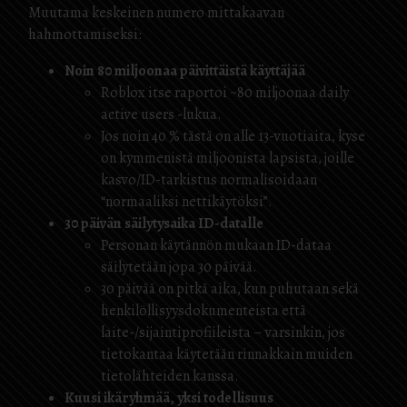
Muutama keskeinen numero mittakaavan
hahmottamiseksi:
Noin 80 miljoonaa päivittäistä käyttäjää
Roblox itse raportoi ~80 miljoonaa daily
active users -lukua.
Jos noin 40 % tästä on alle 13-vuotiaita, kyse
on kymmenistä miljoonista lapsista, joille
kasvo/ID-tarkistus normalisoidaan
“normaaliksi nettikäytöksi”.
30 päivän säilytysaika ID-datalle
Personan käytännön mukaan ID-dataa
säilytetään jopa 30 päivää.
30 päivää on pitkä aika, kun puhutaan sekä
henkilöllisyysdokumenteista että
laite-/sijaintiprofiileista – varsinkin, jos
tietokantaa käytetään rinnakkain muiden
tietolähteiden kanssa.
Kuusi ikäryhmää, yksi todellisuus