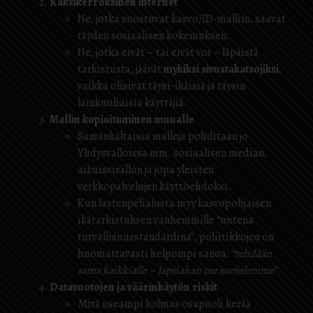
Kaksikerroksinen internet
Ne, jotka suostuvat kasvo/ID-malliin, saavat
täyden sosiaalisen kokemuksen.
Ne, jotka eivät – tai eivät voi – läpäistä
tarkistusta, jäävät
mykiksi sivustakatsojiksi
,
vaikka olisivat täysi-ikäisiä ja täysin
lainkuuliaisia käyttäjiä.
Mallin kopioituminen muualle
Samankaltaisia malleja pohditaan jo
Yhdysvalloissa mm. sosiaalisen median,
aikuissisällön ja jopa yleisten
verkkopalvelujen käyttöehdoksi.
Kun lastenpelialusta myy kasvopohjaisen
ikätarkistuksen vanhemmille “uutena
turvallisuusstandardina”, poliitikkojen on
huomattavasti helpompi sanoa:
“tehdään
sama kaikkialle – lapsiahan me suojelemme”
.
Datavuotojen ja väärinkäytön riskit
Mitä useampi kolmas osapuoli kerää