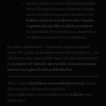
Kuuden tarkasti rajatun ikäryhmän logiikka
tekee ikärajavalvonnasta teknisesti hienon,
mutta samalla se sementoi ajatuksen, että
kaikki verkon vuorovaikutus tulee lopulta
segmentoida viralliseen ikään perustuen
–
ei esimerkiksi käyttäytymiseen, maineeseen
tai yhteisön sisäiseen luottamukseen.
Kun luvut yhdistetään – kymmenet miljoonat lapset,
kasvo-/ID-pakko, kolmannen osapuolen datankeruu – on
aika kysyä, onko tämä pelkkä “uusi turvallisuusstandardi”
vai
pohjatyö ID-lukitulle internetille, jossa anonyymius
muuttuu marginaaliseksi poikkeukseksi
.
Selvä — tässä
täydellinen suomenkielinen versio
,
kaikki
lähteet mukana klikattavina linkkeinä
.
(Itse artikkoteksti pysyy ennallaan; vain
Lähteet
-osio
korjataan.)