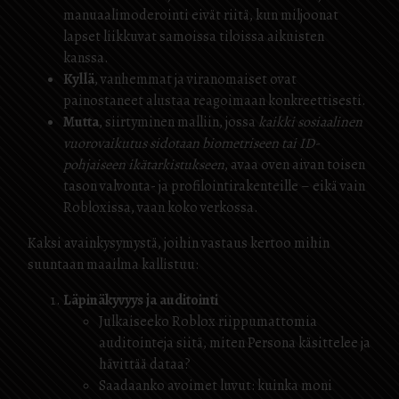
manuaalimoderointi eivät riitä, kun miljoonat
lapset liikkuvat samoissa tiloissa aikuisten
kanssa.
Kyllä
, vanhemmat ja viranomaiset ovat
painostaneet alustaa reagoimaan konkreettisesti.
Mutta
, siirtyminen malliin, jossa
kaikki sosiaalinen
vuorovaikutus sidotaan biometriseen tai ID-
pohjaiseen ikätarkistukseen
, avaa oven aivan toisen
tason valvonta- ja profilointirakenteille – eikä vain
Robloxissa, vaan koko verkossa.
Kaksi avainkysymystä, joihin vastaus kertoo mihin
suuntaan maailma kallistuu:
Läpinäkyvyys ja auditointi
Julkaiseeko Roblox riippumattomia
auditointeja siitä, miten Persona käsittelee ja
hävittää dataa?
Saadaanko avoimet luvut: kuinka moni