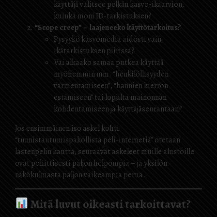
käyttäjä valitsee pelkän kasvo-ikäarvion,
kuinka moni ID-tarkistuksen?
“Scope creep” – laajeneeko käyttötarkoitus?
Pysyykö kasvomedia aidosti vain
ikätarkistuksen piirissä?
Vai alkaako samaa putkea käyttää
myöhemmin mm. “henkilöllisyyden
varmentamiseen”, “bannien kierron
estämiseen” tai lopulta mainonnan
kohdentamiseen ja käyttäjäseurantaan?
Jos ensimmäinen iso askel kohti
“tunnistautumispakollista peli-internetiä” otetaan
lastenpelin kautta, seuraavat askeleet muille alustoille
ovat poliittisesti paljon helpompia – ja yksilön
näkökulmasta paljon vaikeampia perua.
Mitä luvut oikeasti tarkoittavat?