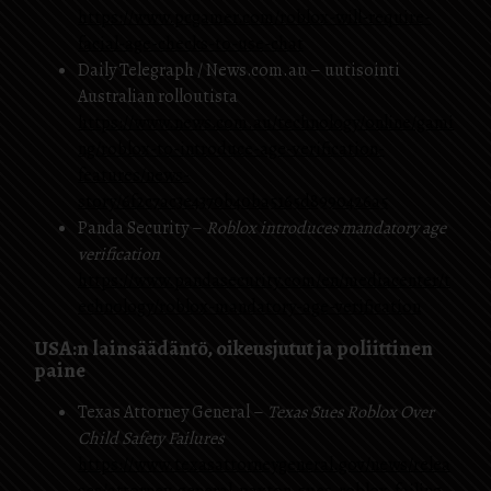
https://www.pcgamer.com/roblox-will-require-
facial-age-checks-to-use-chat
Daily Telegraph / News.com.au – uutisointi
Australian rolloutista
https://www.news.com.au/technology/online/gami
ng/roblox-to-introduce-age-verification-
features/news-
story/6f2c7ac3e4370b40ba5165d8990426a5
Panda Security –
Roblox introduces mandatory age
verification
https://www.pandasecurity.com/en/mediacenter/t
echnology/roblox-mandatory-age-verification
USA:n lainsäädäntö, oikeusjutut ja poliittinen
paine
Texas Attorney General –
Texas Sues Roblox Over
Child Safety Failures
https://www.texasattorneygeneral.gov/news/relea