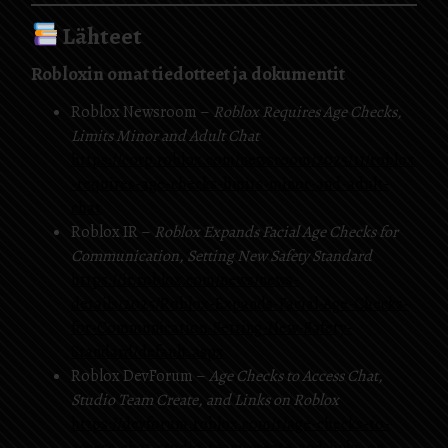
Lähteet
Robloxin omat tiedotteet ja dokumentit
Roblox Newsroom –
Roblox Requires Age Checks,
Limits Minor and Adult Chat
https://corp.roblox.com/newsroom/2025/11/roblox
-requires-age-checks-limits-minor-and-adult-
chat
Roblox IR –
Roblox Expands Facial Age Checks for
Communication, Setting New Safety Standard
https://ir.roblox.com/news/news-
details/2025/Roblox-Expands-Facial-Age-Checks-
for-Communication-Setting-New-Safety-
Standard/default.aspx
Roblox DevForum –
Age Checks to Access Chat,
Studio Team Create, and Links on Roblox
https://devforum.roblox.com/t/age-checks-to-