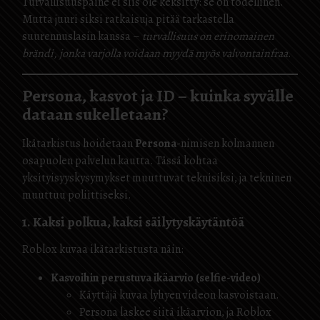
Turvallisuuspaine ei siis ole keksitty: se on todellinen.
Mutta juuri siksi ratkaisuja pitää tarkastella
suurennuslasin kanssa –
turvallisuus on erinomainen
brändi, jonka varjolla voidaan myydä myös valvontainfraa
.
Persona, kasvot ja ID – kuinka syvälle
dataan sukelletaan?
Ikätarkistus hoidetaan
Persona
-nimisen kolmannen
osapuolen palvelun kautta. Tässä kohtaa
yksityisyyskysymykset muuttuvat teknisiksi, ja tekninen
muuttuu poliittiseksi.
1. Kaksi polkua, kaksi säilytyskäytäntöä
Roblox kuvaa ikätarkistusta näin:
Kasvoihin perustuva ikäarvio (selfie-video)
Käyttäjä kuvaa lyhyen videon kasvoistaan.
Persona laskee siitä ikäarvion, ja Roblox