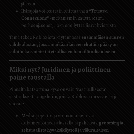
jälkeen.
Ikärajoja voi osittain ohittaa vain
“Trusted
Connections”
-mekanismin kautta (esim.
perheenjäsenet), joka edellyttää lisävahvistusta.
Tämä tekee Robloxista käytännössä
ensimmäisen suuren
viihdealustan, jossa minkäänlaiseen chattiin pääsy on
sidottu kasvoihin tai viralliseen henkilötodistukseen
.
Miksi nyt? Juridinen ja poliittinen
paine taustalla
Pinnalta katsottuna kyse on vain “vastuullisesta”
vastauksesta ongelmiin, joista Robloxia on syytetty jo
vuosia:
Media, järjestöt ja viranomaiset ovat
dokumentoineet alustalla tapahtuvaa
groomingia,
seksuaalista hyväksikäyttöä ja väkivaltaisen