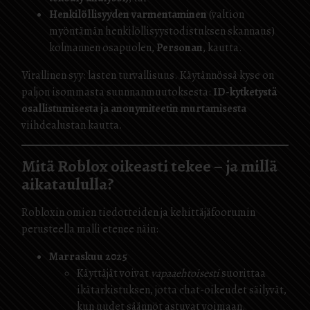
Henkilöllisyyden varmentaminen
(valtion
myöntämän henkilöllisyystodistuksen skannaus)
kolmannen osapuolen,
Personan
, kautta.
Virallinen syy: lasten turvallisuus. Käytännössä kyse on
paljon isommasta suunnanmuutoksesta:
ID-kytketystä
osallistumisesta ja anonymiteetin murtamisesta
viihdealustan kautta.
Mitä Roblox oikeasti tekee – ja millä
aikataululla?
Robloxin omien tiedotteiden ja kehittäjäfoorumin
perusteella malli etenee näin:
Marraskuu 2025
Käyttäjät voivat
vapaaehtoisesti
suorittaa
ikätarkistuksen, jotta chat-oikeudet säilyvät,
kun uudet säännöt astuvat voimaan.