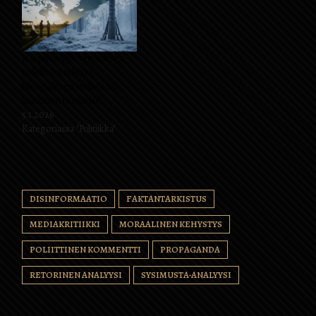
Haapalan YYA-vertauksen
todellinen tehtävä:
historiallinen muisto vai
henkinen turvavyö?
5.1.2026
Kategoriassa "Politiikka"
DISINFORMAATIO
FAKTANTARKISTUS
MEDIAKRITIIKKI
MORAALINEN KEHYSTYS
POLIITTINEN KOMMENTTI
PROPAGANDA
RETORINEN ANALYYSI
SYSIMUSTA-ANALYYSI