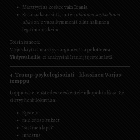
Marttyyrius koskee
vain Irania
Ei sanaakaan siitä, miten
ulkoinen sotilaallinen
uhka
on jo vuosikymmeniä ollut hallinnon
legitimointikeino
Toisin sanoen:
Varjus käyttää marttyyriargumenttia
pelotteena
Yhdysvalloille
, ei analyysinä Iranin järjestelmästä.
4. Trump-psykologisointi – klassinen Varjus-
temppu
Loppuosa ei enää edes teeskentele ulkopolitiikkaa. Se
siirtyy henkilökuvaan:
Epstein
mielenosoitukset
”sisäinen lapsi”
innostus