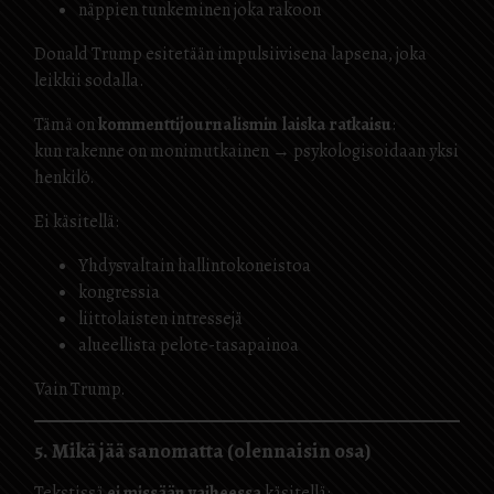
näppien tunkeminen joka rakoon
Donald Trump esitetään impulsiivisena lapsena, joka
leikkii sodalla.
Tämä on
kommenttijournalismin laiska ratkaisu
:
kun rakenne on monimutkainen → psykologisoidaan yksi
henkilö.
Ei käsitellä:
Yhdysvaltain hallintokoneistoa
kongressia
liittolaisten intressejä
alueellista pelote-tasapainoa
Vain Trump.
5. Mikä jää sanomatta (olennaisin osa)
Tekstissä
ei missään vaiheessa
käsitellä: