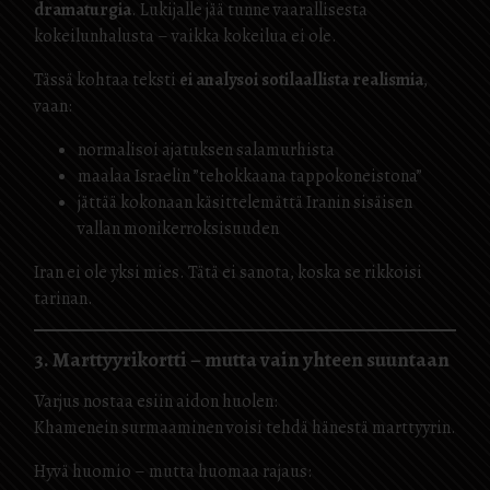
dramaturgia
. Lukijalle jää tunne vaarallisesta
kokeilunhalusta – vaikka kokeilua ei ole.
Tässä kohtaa teksti
ei analysoi sotilaallista realismia
,
vaan:
normalisoi ajatuksen salamurhista
maalaa Israelin ”tehokkaana tappokoneistona”
jättää kokonaan käsittelemättä Iranin sisäisen
vallan monikerroksisuuden
Iran ei ole yksi mies. Tätä ei sanota, koska se rikkoisi
tarinan.
3. Marttyyrikortti – mutta vain yhteen suuntaan
Varjus nostaa esiin aidon huolen:
Khamenein surmaaminen voisi tehdä hänestä marttyyrin.
Hyvä huomio – mutta huomaa rajaus: