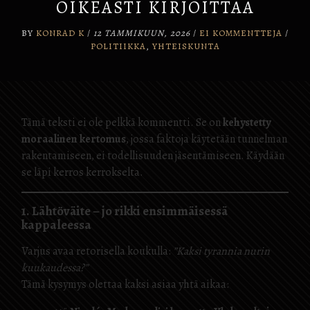
OIKEASTI KIRJOITTAA
BY
KONRAD K
/
12 TAMMIKUUN, 2026
/
EI KOMMENTTEJA
/
POLITIIKKA
,
YHTEISKUNTA
Tämä teksti ei ole pelkkä kommentti. Se on
kehystetty
moraalinen kertomus
, jossa faktoja käytetään tunnelman
rakentamiseen, ei todellisuuden jäsentämiseen. Käydään
se läpi kerros kerrokselta.
1. Lähtöväite – jo rikki ensimmäisessä
kappaleessa
Varjus avaa retorisella koukulla:
”Kaksi tyrannia nurin
kuukaudessa?”
Tämä kysymys olettaa kaksi asiaa yhtä aikaa: