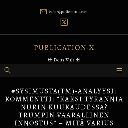
Skip
to
editor@publication-x.com
content
PUBLICATION-X
✠ Deus Vult ✠
#SYSIMUSTA(TM)-ANALYYSI:
KOMMENTTI: ”KAKSI TYRANNIA
NURIN KUUKAUDESSA?
TRUMPIN VAARALLINEN
INNOSTUS” – MITÄ VARJUS