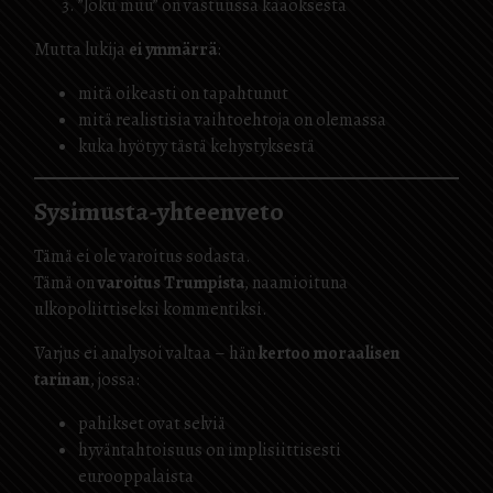
”Joku muu” on vastuussa kaaoksesta
Mutta lukija
ei ymmärrä
:
mitä oikeasti on tapahtunut
mitä realistisia vaihtoehtoja on olemassa
kuka hyötyy tästä kehystyksestä
Sysimusta-yhteenveto
Tämä ei ole varoitus sodasta.
Tämä on
varoitus Trumpista
, naamioituna
ulkopoliittiseksi kommentiksi.
Varjus ei analysoi valtaa – hän
kertoo moraalisen
tarinan
, jossa:
pahikset ovat selviä
hyväntahtoisuus on implisiittisesti
eurooppalaista