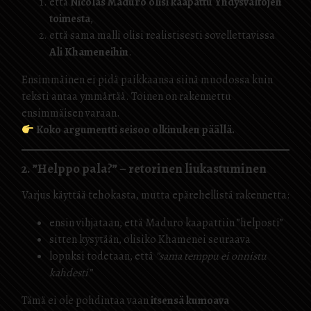
että
Nicolás Maduro olisi kaapattu Yhdysvaltojen
toimesta
,
että sama malli olisi realistisesti sovellettavissa
Ali Khameneihin
.
Ensimmäinen ei pidä paikkaansa siinä muodossa kuin
teksti antaa ymmärtää. Toinen on rakennettu
ensimmäisen varaan.
Koko argumentti seisoo olkinuken päällä.
2. ”Helppo pala?” – retorinen liukastuminen
Varjus käyttää tehokasta, mutta epärehellistä rakennetta:
ensin vihjataan, että Maduro kaapattiin ”helposti”
sitten kysytään, olisiko Khamenei seuraava
lopuksi todetaan, että
”sama temppu ei onnistu
kahdesti”
Tämä ei ole pohdintaa vaan
itsensä kumoava