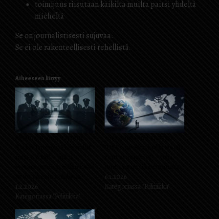
toimijuus riisutaan kaikilta muilta paitsi yhdeltä
mieheltä
Se on journalistisesti sujuvaa.
Se ei ole rakenteellisesti rehellistä.
Aiheeseen liittyy
#Sysimusta(tm)-raportti:
#Sysimusta(tm)-analyysi:
”Onko Trumpin Yhdysvallat
”USA:n hyökkäyksellä voi olla
natsi-Saksa?” – miksi
rajut seuraukset” – totta,
vertaus ontuu ja mihin katse
mutta jotain jää kertomatta
pitäisi oikeasti kohdistaa
6.1.2026
1.2.2026
Kategoriassa "Politiikka"
Kategoriassa "Politiikka"