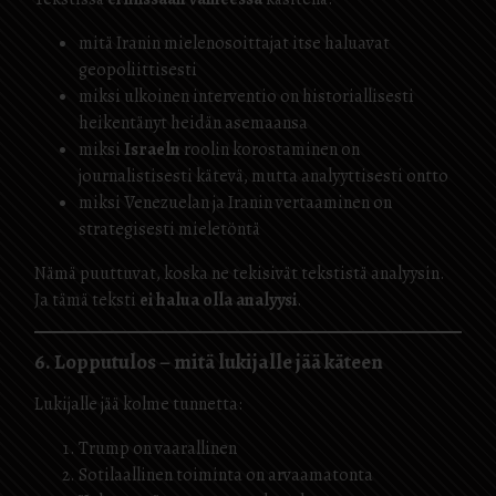
mitä Iranin mielenosoittajat itse haluavat
geopoliittisesti
miksi ulkoinen interventio on historiallisesti
heikentänyt heidän asemaansa
miksi
Israeln
roolin korostaminen on
journalistisesti kätevä, mutta analyyttisesti ontto
miksi Venezuelan ja Iranin vertaaminen on
strategisesti mieletöntä
Nämä puuttuvat, koska ne tekisivät tekstistä analyysin.
Ja tämä teksti
ei halua olla analyysi
.
6. Lopputulos – mitä lukijalle jää käteen
Lukijalle jää kolme tunnetta:
Trump on vaarallinen
Sotilaallinen toiminta on arvaamatonta