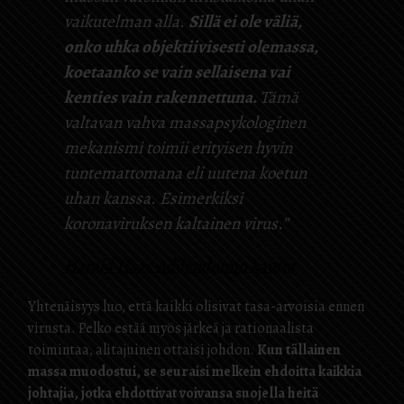
vaikutelman alla.
Sillä ei ole väliä,
onko uhka objektiivisesti olemassa,
koetaanko se vain sellaisena vai
kenties vain rakennettuna.
Tämä
valtavan vahva massapsykologinen
mekanismi toimii erityisen hyvin
tuntemattomana eli uutena koetun
uhan kanssa. Esimerkiksi
koronaviruksen kaltainen virus.”
Harald Haas Addendumin kautta
Yhtenäisyys luo, että kaikki olisivat tasa-arvoisia ennen
virusta. Pelko estää myös järkeä ja rationaalista
toimintaa, alitajuinen ottaisi johdon.
Kun tällainen
massa muodostui, se seuraisi melkein ehdoitta kaikkia
johtajia, jotka ehdottivat voivansa suojella heitä