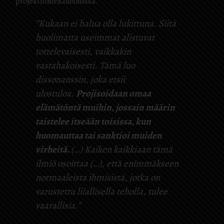
projektiomekanismissa.
”Kukaan ei halua olla lukittuna. Siitä
huolimatta useimmat alistuvat
tottelevaisesti, vaikkakin
vastahakoisesti. Tämä luo
dissonanssin, joka etsii
ulostuloa.
Projisoidaan omaa
elämätöntä muihin, jossain määrin
taistelee itseään toisissa, kun
huomauttaa tai sanktioi muiden
virheitä.
(…) Kaiken kaikkiaan tämä
ilmiö osoittaa (…), että enimmäkseen
normaaleista ihmisistä, jotka on
varustettu liiallisella teholla, tulee
vaarallisia.”