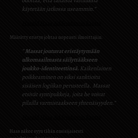
odottaa, että tällaisia ​​valtuuksia
käytetään jatkossa useammin.”
Harald Haas Addendumin kautta
Määrätty eristys johtaa nopeasti ilmoittajiin.
”
Massat joutuvat eristäytymään
ulkomaailmasta säilyttääkseen
joukko-identiteettinsä.
Kaikenlainen
poikkeaminen on siksi sanktioitu
sisäisen logiikan perusteella. Massat
etsivät syntipukkeja, joita he voivat
pilailla varmistaakseen yhtenäisyyden.”
Harald Haas Addendumin kautta
Haas näkee syyn tähän ensisijaisesti