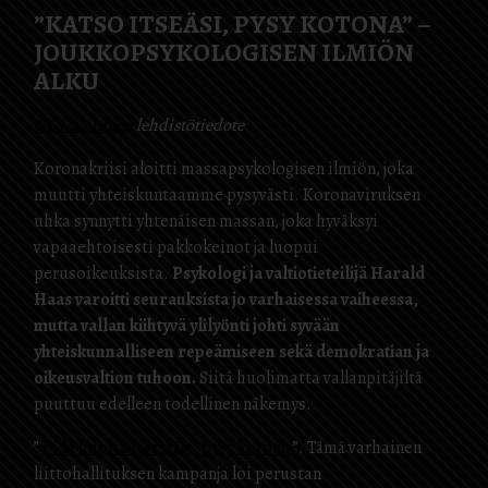
”KATSO ITSEÄSI, PYSY KOTONA” –
JOUKKOPSYKOLOGISEN ILMIÖN
ALKU
GGI-aloitteen
lehdistötiedote
Koronakriisi aloitti massapsykologisen ilmiön, joka
muutti yhteiskuntaamme pysyvästi. Koronaviruksen
uhka synnytti yhtenäisen massan, joka hyväksyi
vapaaehtoisesti pakkokeinot ja luopui
perusoikeuksista.
Psykologi ja valtiotieteilijä Harald
Haas varoitti seurauksista jo varhaisessa vaiheessa,
mutta vallan kiihtyvä ylilyönti johti syvään
yhteiskunnalliseen repeämiseen sekä demokratian ja
oikeusvaltion tuhoon.
Siitä huolimatta vallanpitäjiltä
puuttuu edelleen todellinen näkemys.
”
Pidä huolta itsestäsi, pysy kotona
”. Tämä varhainen
liittohallituksen kampanja loi perustan