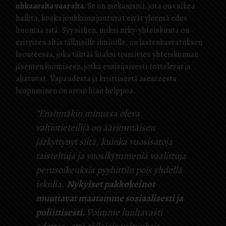
uhkaavalta vaaralta.
Se on mekanismi, jota on vaikea
hallita, koska joukkoon joutuvat eivät yleensä edes
huomaa sitä. Syy siihen, miksi nyky-yhteiskunta on
erityisen altis tällaisille ilmiöille, on lastenkasvatuksen
luonteessa, joka tähtää liiaksi toimivien yhteiskunnan
jäsenten luomiseen, jotka ensisijaisesti tottelevat ja
alistuvat. Vapaudesta ja kriittisestä asenteesta
luopuminen on aivan liian helppoa.
”Ensinnäkin minussa oleva
valtiotieteilijä on äärimmäisen
järkyttynyt siitä, kuinka vuosisatoja
taisteltuja ja vuosikymmeniä vaalittuja
perusoikeuksia pyyhittiin pois yhdellä
iskulla.
Nykyiset pakkokeinot
muuttavat maatamme sosiaalisesti ja
poliittisesti.
Voimme luultavasti