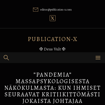
Skip
to
editor@publication-x.com
content
PUBLICATION-X
✠ Deus Vult ✠
”PANDEMIA”
MASSAPSYKOLOGISESTA
NÄKÖKULMASTA: KUN IHMISET
SEURAAVAT KRITIIKITTÖMÄSTI
JOKAISTA JOHTAJAA