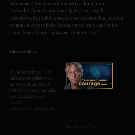
kokonaan
. ”Meidän on kiinnitettävä huomiota
liberaaliin demokratiaan ja viljeltävä sen sisällä
rakentavaa kritiikkiä ja rakentavaa keskustelua, muuten
olemme menossa kohti itsevaltiutta”, valtionpäämies
sanoi. Seuraakoon näitä sanoja vihdoin teot!
Aiheeseen liittyy
Natsi Albert Speer varoitti
länttä teknokratian noususta
Termi "teknokratia" ei ole
mitään uutta poliittisessa
sanastossamme. Sitä on
käytetty jo vuosikymmeniä,
ja se liitetään yleisesti
Loitsun murtaminen: miksi
totalitaarisiin
3.8.2023
viruksia ei ole olemassa ja
vasemmistohallituksiin,
Kategoriassa "Yhteiskunta"
rokotteet eivät ole koskaan
jotka nimittävät teknisiä
auttaneet
"asiantuntijoita" johtamaan
9.7.2025
hallinnon sotilaallisia,
Kategoriassa "Tiede"
taloudellisia ja muita