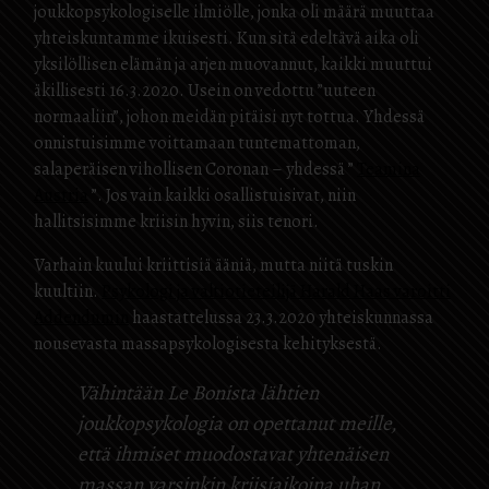
joukkopsykologiselle ilmiölle, jonka oli määrä muuttaa
yhteiskuntamme ikuisesti. Kun sitä edeltävä aika oli
yksilöllisen elämän ja arjen muovannut, kaikki muuttui
äkillisesti 16.3.2020. Usein on vedottu ”uuteen
normaaliin”, johon meidän pitäisi nyt tottua. Yhdessä
onnistuisimme voittamaan tuntemattoman,
salaperäisen vihollisen Coronan – yhdessä ”
Teamina
Austria
”. Jos vain kaikki osallistuisivat, niin
hallitsisimme kriisin hyvin, siis tenori.
Varhain kuului kriittisiä ääniä, mutta niitä tuskin
kuultiin.
Psykologi ja valtiotieteilijä Harald Haas varoitti
Addendumin
haastattelussa 23.3.2020 yhteiskunnassa
nousevasta massapsykologisesta kehityksestä.
Vähintään Le Bonista lähtien
joukkopsykologia on opettanut meille,
että ihmiset muodostavat yhtenäisen
massan varsinkin kriisiaikoina uhan