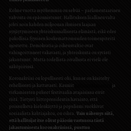
Kolme vuotta myöhemmin on selvää – parlamentaarinen
valvonta on epäonnistunut. Hallituksen liiallinen valta
johti noin kahden miljoonan ihmisen laajaan
syrjäytymiseen yhteiskunnallisesta elämästä, eikä edes
pakollisia fyysisen koskemattomuuden toimenpiteitä
ujostettu. Demokratia ja oikeusvaltio ovat
vahingoittuneet vakavasti, ja yhteiskunta on syvästi
jakautunut. Mutta todellista oivallusta ei vielä ole
näköpiirissä.
Koronakriisi on lopullisesti ohi, kun se on käsitelty
rehellisesti ja kattavasti. Kauniit
valtionpäämiesten
ja
virkamiesten puheet festivaalin avajaisissa eivät
riitä. Tietysti liittopresidentin havainto, että
poissulkeva kielenkäyttö ja populismi ruokkivat
sosiaalista kahtiajakoa, on oikea.
Vain näkemys siitä,
että hallitsijat itse olivat pääosin vastuussa tästä
jakautumisesta koronakriisissä, puuttuu