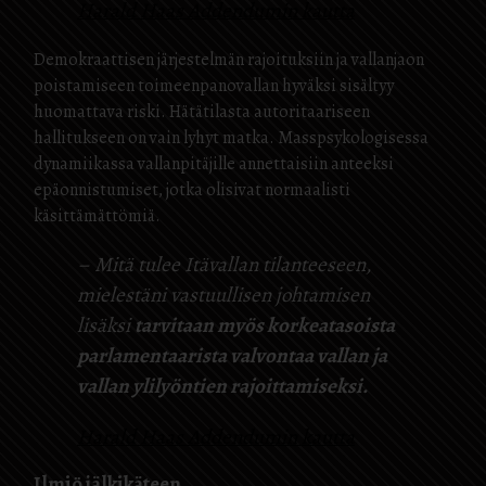
Harald Haas Addendumin kautta
Demokraattisen järjestelmän rajoituksiin ja vallanjaon
poistamiseen toimeenpanovallan hyväksi sisältyy
huomattava riski. Hätätilasta autoritaariseen
hallitukseen on vain lyhyt matka. Masspsykologisessa
dynamiikassa vallanpitäjille annettaisiin anteeksi
epäonnistumiset, jotka olisivat normaalisti
käsittämättömiä.
– Mitä tulee Itävallan tilanteeseen,
mielestäni vastuullisen johtamisen
lisäksi
tarvitaan myös korkeatasoista
parlamentaarista valvontaa vallan ja
vallan ylilyöntien rajoittamiseksi.
Harald Haas Addendumin kautta
Ilmiö jälkikäteen