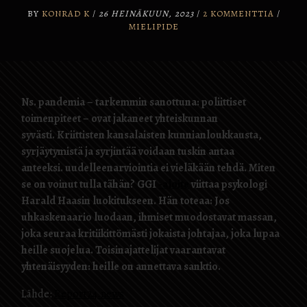
BY
KONRAD K
/
26 HEINÄKUUN, 2023
/
2 KOMMENTTIA
/
MIELIPIDE
Ns. pandemia – tarkemmin sanottuna: poliittiset
toimenpiteet – ovat jakaneet yhteiskunnan
syvästi. Kriittisten kansalaisten kunnianloukkausta,
syrjäytymistä ja syrjintää voidaan tuskin antaa
anteeksi. uudelleenarviointia ei vieläkään tehdä. Miten
se on voinut tulla tähän? GGI
-aloite
viittaa psykologi
Harald Haasin luokitukseen. Hän toteaa: Jos
uhkaskenaario luodaan, ihmiset muodostavat massan,
joka seuraa kritiikittömästi jokaista johtajaa, joka lupaa
heille suojelua. Toisinajattelijat vaarantavat
yhtenäisyyden: heille on annettava sanktio.
Lähde:
Report24.news