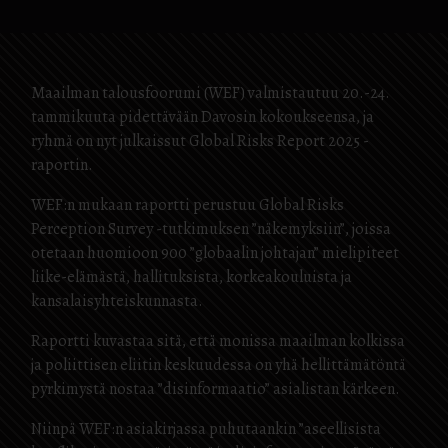
Maailman talousfoorumi (WEF) valmistautuu 20.-24.
tammikuuta pidettävään Davosin kokoukseensa, ja
ryhmä on nyt julkaissut Global Risks Report 2025 -
raportin.
WEF:n mukaan raportti perustuu Global Risks
Perception Survey -tutkimuksen ”näkemyksiin”, joissa
otetaan huomioon 900 ”globaalin johtajan” mielipiteet
liike-elämästä, hallituksista, korkeakouluista ja
kansalaisyhteiskunnasta.
Raportti kuvastaa sitä, että monissa maailman kolkissa
ja poliittisen eliitin keskuudessa on yhä hellittämätöntä
pyrkimystä nostaa ”disinformaatio” asialistan kärkeen.
Niinpä WEF:n asiakirjassa puhutaankin ”aseellisista