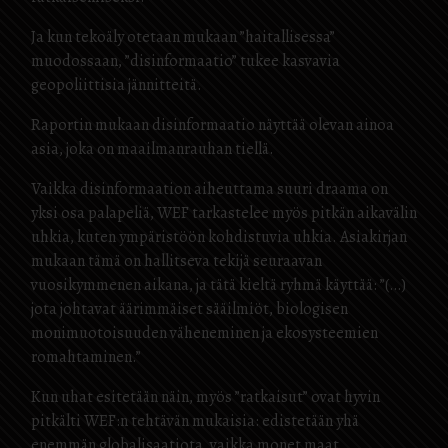
Ja kun tekoäly otetaan mukaan ”haitallisessa”
muodossaan, ”disinformaatio” tukee kasvavia
geopoliittisia jännitteitä.
Raportin mukaan disinformaatio näyttää olevan ainoa
asia, joka on maailmanrauhan tiellä.
Vaikka disinformaation aiheuttama suuri draama on
yksi osa palapeliä, WEF tarkastelee myös pitkän aikavälin
uhkia, kuten ympäristöön kohdistuvia uhkia. Asiakirjan
mukaan tämä on hallitseva tekijä seuraavan
vuosikymmenen aikana, ja tätä kieltä ryhmä käyttää: ”(…)
jota johtavat äärimmäiset sääilmiöt, biologisen
monimuotoisuuden väheneminen ja ekosysteemien
romahtaminen.”
Kun uhat esitetään näin, myös ”ratkaisut” ovat hyvin
pitkälti WEF:n tehtävän mukaisia: edistetään yhä
enemmän globalisaatiota, vaikka monet maat