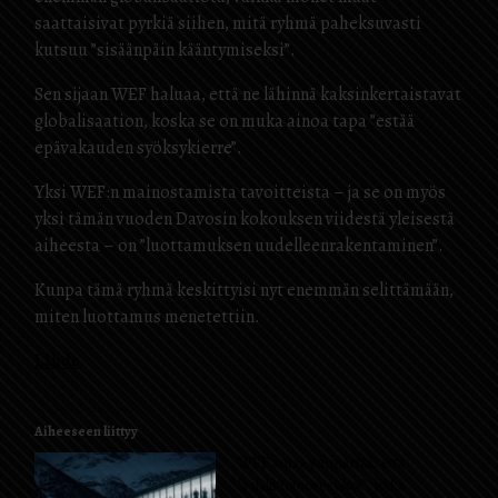
saattaisivat pyrkiä siihen, mitä ryhmä paheksuvasti
kutsuu ”sisäänpäin kääntymiseksi”.
Sen sijaan WEF haluaa, että ne lähinnä kaksinkertaistavat
globalisaation, koska se on muka ainoa tapa ”estää
epävakauden syöksykierre”.
Yksi WEF:n mainostamista tavoitteista – ja se on myös
yksi tämän vuoden Davosin kokouksen viidestä yleisestä
aiheesta – on ”luottamuksen uudelleenrakentaminen”.
Kunpa tämä ryhmä keskittyisi nyt enemmän selittämään,
miten luottamus menetettiin.
Lähde
Aiheeseen liittyy
WEF antaa ymmärtää, että
”salaliittoteoreetikot”, jotka