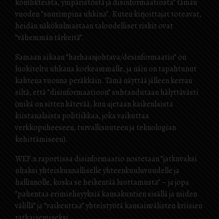
konflikteista, ympäristöstä ja disinformaatiosta” tämän
vuoden ”suurimpina uhkina”. Kuten kirjoittajat toteavat,
heidän näkökulmastaan taloudelliset riskit ovat
”vähemmän tärkeitä”.
Samaan aikaan ”harhaanjohtava/desinformaatio” on
luokiteltu uhkana korkeammalle, ja näin on tapahtunut
kahtena vuonna peräkkäin. Tämä näyttää jälleen kerran
siltä, että ”disinformaatioon” suhtaudutaan hälyttävästi
(mikä on sitten kätevää, kun ajetaan kaikenlaista
kiistanalaista politiikkaa, joka vaikuttaa
verkkopuheeseen, turvallisuuteen ja teknologian
kehittämiseen).
WEF:n raportissa disinformaatio nostetaan ”jatkuvaksi
uhaksi yhteiskunnalliselle yhteenkuuluvuudelle ja
hallinnolle, koska se heikentää luottamusta” – ja jopa
”pahentaa erimielisyyksiä kansakuntien sisällä ja niiden
välillä” ja ”vaikeuttaa” yhteistyötä kansainvälisten kriisien
ratkaisemiseksi.