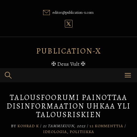
Skip
to
editor@publication-x.com
content
PUBLICATION-X
✠ Deus Vult ✠
TALOUSFOORUMI PAINOTTAA
DISINFORMAATION UHKAA YLI
TALOUSRISKIEN
BY
KONRAD K
/
21 TAMMIKUUN, 2025
/
12 KOMMENTTIA
/
IDEOLOGIA
,
POLITIIKKA