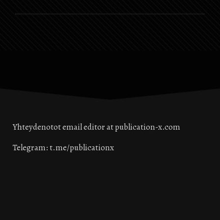
globaali eliitti voi…
tulevaisuuttamme,
halusimme sitä tai emme.
Jotkut heistä ovat itse
nimitettyjä, valitsemattomia
maailman johtajia, joilla on
valtava vaikutusvalta melkein
jokaisessa maassa, ja silti on
liian monia ihmisiä, jotka
eivät tiedä heidän
olemassaolostaan,…
Yhteydenotot email editor at publication-x.com
Telegram: t.me/publicationx