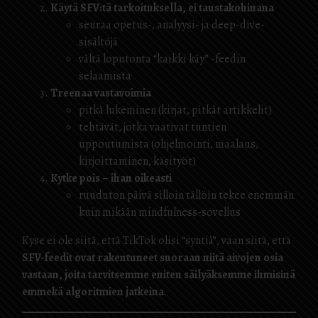
Käytä SFV:tä tarkoituksella, ei taustakohinana
seuraa opetus-, analyysi- ja deep-dive-
sisältöjä
vältä loputonta “kaikki käy” -feedin
selaamista
Treenaa vastavoimia
pitkä lukeminen (kirjat, pitkät artikkelit)
tehtävät, jotka vaativat tuntien
uppoutumista (ohjelmointi, maalaus,
kirjoittaminen, käsityöt)
Kytke pois – ihan oikeasti
ruuduton päivä silloin tällöin tekee enemmän
kuin mikään mindfulness-sovellus
Kyse ei ole siitä, että TikTok olisi “syntiä”, vaan siitä, että
SFV-feedit ovat rakentuneet suoraan niitä aivojen osia
vastaan, joita tarvitsemme eniten säilyäksemme ihmisinä
emmekä algoritmien jatkeina
.