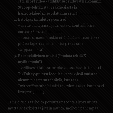
että
short video -addiktit suoriutuvat heikommin
Stroop-tehtävistä, reaktioajasta ja
häiriötekijöiden suodattamisesta
.(
ResearchGate
)
Estokyky (inhibitory control)
– meta-analyysissa juuri estävä kontrolli kärsi
eniten (
r ≈ −0,41
)(
PubMed
)
– toisin sanoen: “tiedän että tämän videon jälkeen
pitäisi lopettaa, mutta käsi jatkaa silti
swippaamista”
Prospektiivinen muisti (“muista tehdä X
myöhemmin”)
– erillisessä laboratoriokokeessa havaittiin, että
TikTok-tyyppinen feedi heikensi kykyä muistaa
aiemmin asetetut tehtävät
, kun taas
Twitter/Youtube/ei mitään -ryhmissä vaikutusta ei
löytynyt.(
arXiv
)
Tämä ei vielä tarkoita peruuttamatonta aivovauriota,
mutta se tarkoittaa jotain muuta, melkein pahempaa: