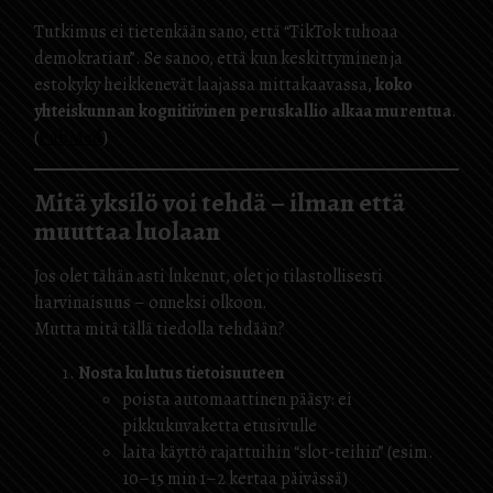
Tutkimus ei tietenkään sano, että “TikTok tuhoaa
demokratian”. Se sanoo, että kun keskittyminen ja
estokyky heikkenevät laajassa mittakaavassa,
koko
yhteiskunnan kognitiivinen peruskallio alkaa murentua
.
(
PubMed
)
Mitä yksilö voi tehdä – ilman että
muuttaa luolaan
Jos olet tähän asti lukenut, olet jo tilastollisesti
harvinaisuus – onneksi olkoon.
Mutta mitä tällä tiedolla tehdään?
Nosta kulutus tietoisuuteen
poista automaattinen pääsy: ei
pikkukuvaketta etusivulle
laita käyttö rajattuihin “slot-teihin” (esim.
10–15 min 1–2 kertaa päivässä)