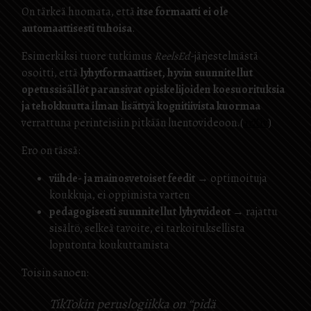
On tärkeä huomata, että
itse formaatti ei ole
automaattisesti tuhoisa
.
Esimerkiksi tuore tutkimus
ReelsEd
-järjestelmästä
osoitti, että
lyhytformaattiset, hyvin suunnitellut
opetussisällöt paransivat opiskelijoiden koesuorituksia
ja tehokkuutta ilman lisättyä kognitiivista kuormaa
verrattuna perinteisiin pitkään luentovideoon.(
arXiv
)
Ero on tässä:
viihde- ja mainosvetoiset feedit
→ optimoituja
koukkuja, ei oppimista varten
pedagogisesti suunnitellut lyhytvideot
→ rajattu
sisältö, selkeä tavoite, ei tarkoituksellista
loputonta koukuttamista
Toisin sanoen:
TikTokin peruslogiikka on “pidä