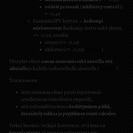
estävät prosessit / inhibitory control
(
r
≈ −0,41
)
Enemmän SFV-käyttöä →
heikompi
mielenterveys
(heikompi mutta selvä yhteys,
r ≈ −0,21
), etenkin
stressi (
r ≈ −0,34
)
ahdistus (
r ≈ −0,33
)(
PubMed
)
Yhteydet olivat
saman suuntaisia sekä nuorilla että
aikuisilla
ja kaikilla tarkastelluilla alustoilla.(
PubMed
)
Toisin sanoen:
mitä enemmän elämä pyörii loputtoman
scrollattavan videofeedin ympärillä,
sitä todennäköisemmin
keskittyminen pätkii,
itsesäätely sakkaa ja psyykkinen vointi rakoilee.
Tärkeä huomio: tutkijat korostavat, että kyse on
korrelaatioista
, ei suoraan todistetusta syy-