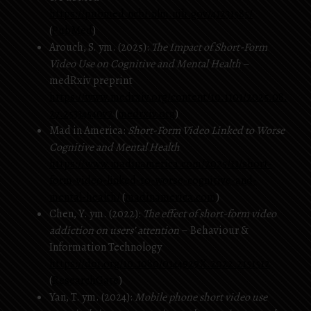
https://pubmed.ncbi.nlm.nih.gov/41231585/
(
PubMed
)
Arouch, S. ym. (2025):
The Impact of Short-Form
Video Use on Cognitive and Mental Health
–
medRxiv preprint
https://www.medrxiv.org/content/10.1101/2025.08.
27.25334540v2
(
medrxiv.org
)
Mad in America:
Short-Form Video Linked to Worse
Cognitive and Mental Health
https://www.madinamerica.com/2025/11/short-
form-video-linked-to-worse-cognitive-and-
mental-health/
(
madinamerica.com
)
Chen, Y. ym. (2022):
The effect of short-form video
addiction on users’ attention
– Behaviour &
Information Technology
https://doi.org/10.1080/0144929X.2022.2151512
(
ResearchGate
)
Yan, T. ym. (2024):
Mobile phone short video use