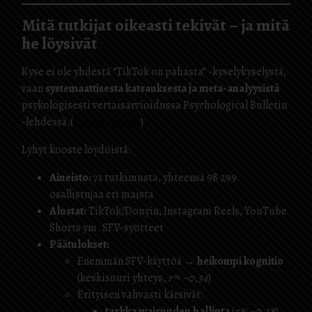
Mitä tutkijat oikeasti tekivät – ja mitä
he löysivät
Kyse ei ole yhdestä “TikTok on pahasta” -kyselykyselystä,
vaan
systemaattisesta katsauksesta ja meta-analyysistä
psykologisesti vertaisarvioidussa Psychological Bulletin
-lehdessä.(
ResearchGate
)
Lyhyt kooste löydöistä:
Aineisto:
71 tutkimusta, yhteensä 98 299
osallistujaa eri maista
Alustat:
TikTok/Douyin, Instagram Reels, YouTube
Shorts ym. SFV-syötteet
Päätulokset:
Enemmän SFV-käyttöä →
heikompi kognitio
(keskisuuri yhteys,
r ≈ −0,34
)
Erityisen vahvasti kärsivät:
tarkkaavaisuuden hallinta
(
r ≈ −0,38
)