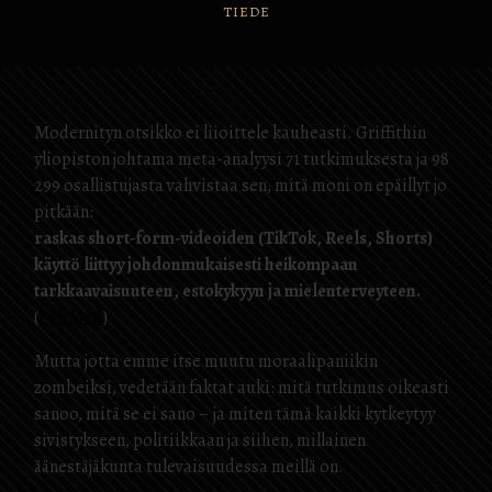
TIEDE
Modernityn otsikko ei liioittele kauheasti. Griffithin
yliopiston johtama meta-analyysi 71 tutkimuksesta ja 98
299 osallistujasta vahvistaa sen, mitä moni on epäillyt jo
pitkään:
raskas short-form-videoiden (TikTok, Reels, Shorts)
käyttö liittyy johdonmukaisesti heikompaan
tarkkaavaisuuteen, estokykyyn ja mielenterveyteen.
(
PubMed
)
Mutta jotta emme itse muutu moraalipaniikin
zombeiksi, vedetään faktat auki: mitä tutkimus oikeasti
sanoo, mitä se ei sano – ja miten tämä kaikki kytkeytyy
sivistykseen, politiikkaan ja siihen, millainen
äänestäjäkunta tulevaisuudessa meillä on.