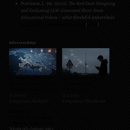
Stavrinou, L. ym. (2025):
The Reel Deal: Designing
and Evaluating LLM-Generated Short-Form
Educational Videos
– arXiv (ReelsEd-järjestelmä)
https://arxiv.org/abs/2509.05962
(
arXiv
)
Aiheeseen liittyy
EU: vapauden lupauksesta
Algoritmista tuli syntipukki
ulkoilma-vankilaksi? — mitä
– ja sillä ostetaan
väitteen takana oikeasti on
keskustelurauha
25.10.2025
31.12.2025
Kategoriassa "Mielipide"
Kategoriassa "Yhteiskunta"
Mainokset AI-
TYTTÖYSTÄVISTÄ tulvivat
sosiaalisen median alustoille
Tekoäly (AI) chatbotit, jotka