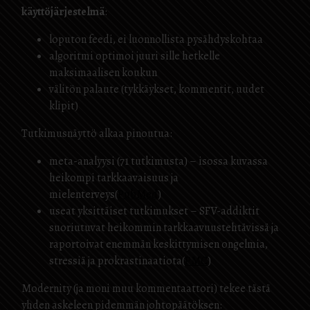
käyttöjärjestelmä
:
loputon feedi, ei luonnollista pysähdyskohtaa
algoritmi optimoi juuri sille hetkelle
maksimaalisen koukun
välitön palaute (tykkäykset, kommentit, uudet
klipit)
Tutkimusnäyttö alkaa pinoutua:
meta-analyysi (71 tutkimusta) – isossa kuvassa
heikompi tarkkaavaisuus ja
mielenterveys(
PubMed
)
useat yksittäiset tutkimukset – SFV-addiktit
suoriutuvat heikommin tarkkaavuustehtävissä ja
raportoivat enemmän keskittymisen ongelmia,
stressiä ja prokrastinaatiota(
PMC
)
Modernity (ja moni muu kommentaattori) tekee tästä
yhden askeleen pidemmän johtopäätöksen: