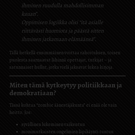
ihminen ruudulla mahdollisimman
kauan”.
Oppimisen logiikka olisi “itä asialle
riittävästi huomiota ja päästä sitten
ihminen jatkamaan elämäänsä”.
Tällä hetkellä ensimmäinen voittaa rahoituksen, toisen
puolesta saarnaavat lähinnä opettajat, tutkijat – ja
satunnaiset hullut, jotka vielä jaksavat lukea kirjoja.
Miten tämä kytkeytyy politiikkaan ja
demokratiaan?
Tässä kohtaa “zombie äänestäjäkunta” ei enää ole vain
heitto. Jos:
syvällinen lukeminen vaikeutuu
monimutkaisten ongelmien läpikäynti tuntuu