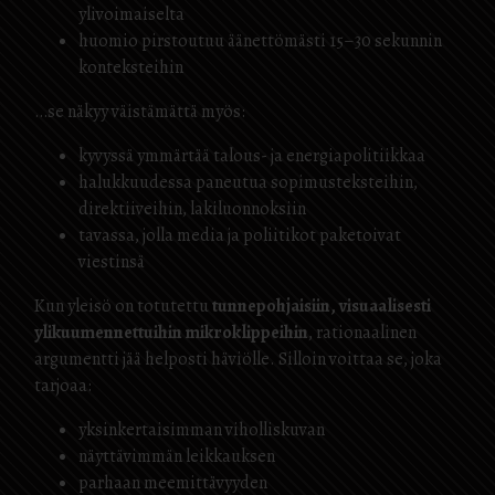
ylivoimaiselta
huomio pirstoutuu äänettömästi 15–30 sekunnin
konteksteihin
…se näkyy väistämättä myös:
kyvyssä ymmärtää talous- ja energiapolitiikkaa
halukkuudessa paneutua sopimusteksteihin,
direktiiveihin, lakiluonnoksiin
tavassa, jolla media ja poliitikot paketoivat
viestinsä
Kun yleisö on totutettu
tunnepohjaisiin, visuaalisesti
ylikuumennettuihin mikroklippeihin
, rationaalinen
argumentti jää helposti häviölle. Silloin voittaa se, joka
tarjoaa:
yksinkertaisimman viholliskuvan
näyttävimmän leikkauksen
parhaan meemittävyyden