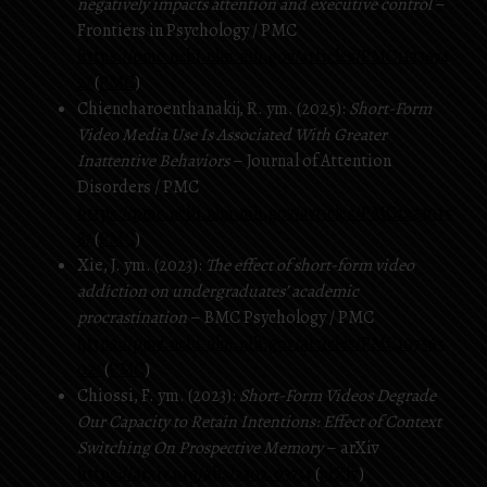
negatively impacts attention and executive control
–
Frontiers in Psychology / PMC
https://pmc.ncbi.nlm.nih.gov/articles/PMC1123674
2/
(
PMC
)
Chiencharoenthanakij, R. ym. (2025):
Short-Form
Video Media Use Is Associated With Greater
Inattentive Behaviors
– Journal of Attention
Disorders / PMC
https://pmc.ncbi.nlm.nih.gov/articles/PMC1223035
8/
(
PMC
)
Xie, J. ym. (2023):
The effect of short-form video
addiction on undergraduates’ academic
procrastination
– BMC Psychology / PMC
https://pmc.ncbi.nlm.nih.gov/articles/PMC107565
02/
(
PMC
)
Chiossi, F. ym. (2023):
Short-Form Videos Degrade
Our Capacity to Retain Intentions: Effect of Context
Switching On Prospective Memory
– arXiv
https://arxiv.org/abs/2302.03714
(
arXiv
)