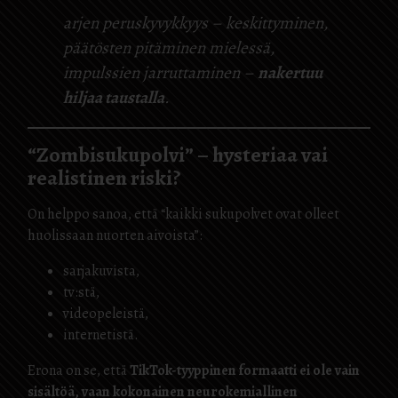
arjen peruskyvykkyys – keskittyminen,
päätösten pitäminen mielessä,
impulssien jarruttaminen –
nakertuu
hiljaa taustalla
.
“Zombisukupolvi” – hysteriaa vai
realistinen riski?
On helppo sanoa, että “kaikki sukupolvet ovat olleet
huolissaan nuorten aivoista”:
sarjakuvista,
tv:stä,
videopeleistä,
internetistä.
Erona on se, että
TikTok-tyyppinen formaatti ei ole vain
sisältöä, vaan kokonainen neurokemiallinen