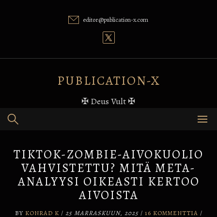
Skip
to
editor@publication-x.com
content
PUBLICATION-X
✠ Deus Vult ✠
TIKTOK-ZOMBIE-AIVOKUOLIO
VAHVISTETTU? MITÄ META-
ANALYYSI OIKEASTI KERTOO
AIVOISTA
BY
KONRAD K
/
25 MARRASKUUN, 2025
/
16 KOMMENTTIA
/