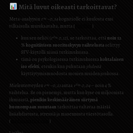
Mitä luvut oikeasti tarkoittavat?
Meta-analyysin
r ≈ −0,34
kognitiolle ei kuulosta ensi
vilkaisulla murskaavalta, mutta:(
PubMed
)
kun sen neliöi (
r² ≈ 0,12
), se tarkoittaa, että
noin 12
% kognitiivisen suorituskyvyn vaihtelusta
selittyy
SFV-käytöllä niissä tutkimuksissa.
tämä on psykologisessa tutkimuksessa
kohtalaisen
iso efekti
, etenkin kun puhutaan
yhdestä
käyttäytymismuodosta monien muiden joukossa.
Mielenterveyden
r ≈ −0,21
antaa
r² ≈ 0,04
– noin 4 %
vaihtelua. Se on pienempi, mutta kun kyse on miljoonista
ihmisistä,
pienikin keskimääräinen siirtymä
huonompaan suuntaan
tarkoittaa valtavaa määrää
lisäahdistusta, stressiä ja masennusta väestötasolla.
(
madinamerica.com
)
Lisäksi: