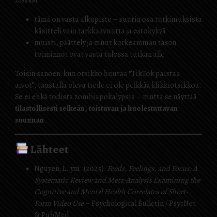
tämä on vasta alkupiste – suurin osa tutkimuksista
käsitteli vain tarkkaavuutta ja estokykyä
muisti, päättely ja muut korkeamman tason
toiminnot ovat vasta tulossa tutkan alle
Toisin sanoen: kun otsikko huutaa “TikTok paistaa
aivot”, taustalla oleva tiede ei ole pelkkää klikkiotsikkoa.
Se ei ehkä todista zombiapokalypsia – mutta se näyttää
tilastollisesti selkeän, toistuvan ja huolestuttavan
suunnan
.
Lähteet
Nguyen, L. ym. (2025):
Feeds, Feelings, and Focus: A
Systematic Review and Meta-Analysis Examining the
Cognitive and Mental Health Correlates of Short-
Form Video Use
– Psychological Bulletin / PsycNet
& PubMed