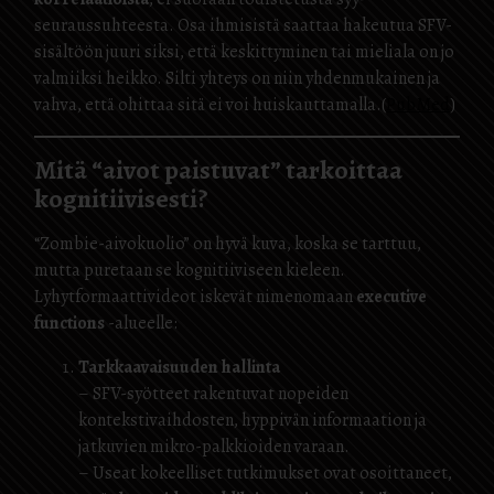
seuraussuhteesta. Osa ihmisistä saattaa hakeutua SFV-
sisältöön juuri siksi, että keskittyminen tai mieliala on jo
valmiiksi heikko. Silti yhteys on niin yhdenmukainen ja
vahva, että ohittaa sitä ei voi huiskauttamalla.(
PubMed
)
Mitä “aivot paistuvat” tarkoittaa
kognitiivisesti?
“Zombie-aivokuolio” on hyvä kuva, koska se tarttuu,
mutta puretaan se kognitiiviseen kieleen.
Lyhytformaattivideot iskevät nimenomaan
executive
functions
-alueelle:
Tarkkaavaisuuden hallinta
– SFV-syötteet rakentuvat nopeiden
kontekstivaihdosten, hyppivän informaation ja
jatkuvien mikro-palkkioiden varaan.
– Useat kokeelliset tutkimukset ovat osoittaneet,