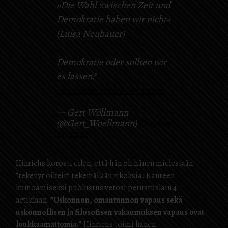
»Die Wahl zwischen Zeit und
Demokratie haben wir nicht«
(Luisa Neubauer)
Demokratie oder sollten wir
es lassen?
pic.twitter.com/Kb83u61syx
— Gert Wöllmann
(@Gert_Woellmann)
October
19, 2022
Hinrichs korosti eilen, että hän oli hänen mielestään
”tekenyt oikein” tekemällään rikoksia. Kanteen
kumoamiseksi puolustus vetosi perustuslain 4
artiklaan:
”Uskonnon, omantunnon vapaus sekä
uskonnollisen ja filosofisen vakaumuksen vapaus ovat
loukkaamattomia.”
Hinrichs toimi hänen