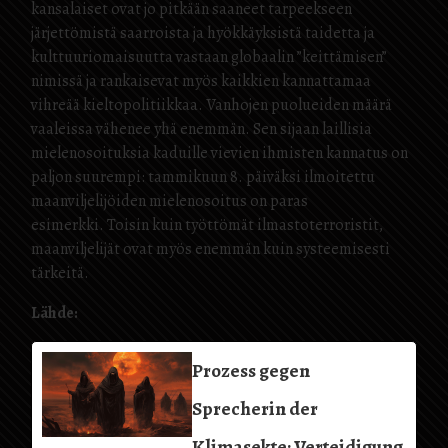
kansalaiset ovat jo pitkään saaneet tarpeekseen
järjettömistä saarroista ja hyökkäyksistä taidetta ja
kulttuuriomaisuutta vastaan ​​globaalin ”keittämisen”
nimissä ja rankaisevat myös kaikkien kannattamaa
vihreää kieltopolitiikkaa. Vanhojen puolueiden määrä
vaaleissa vähenee yhä enemmän. Sen sijaan laillisia
mielenosoituksia kaduille vievien ihmisten kannatus on
paljon suurempi: tammikuun 8. päiväksi ilmoitettu
maanviljelijöiden mielenosoitus on paras
esimerkki. Toisin kuin työttömät ilmastoterroristit,
maanviljelijät ovat myös enemmän kuin systeemisesti
tärkeitä.
Lähde:
Prozess gegen
Sprecherin der
Klimasekte: Verteidigung