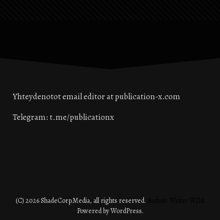
liikkuvuutta, joutuvat
epäedulliseen asemaan.
Coronan vuosina viha
kaikkia niitä ihmisiä kohtaan,
jotka hylkäsivät tuottoisat
mutta hyödyttömät ja jopa
haitalliset Corona-rokotteet,
johti…
Yhteydenotot email editor at publication-x.com
Telegram: t.me/publicationx
(C) 2026 ShadeCorp.Media, all rights reserved.
Author: Writer WDA
Powered by WordPress.