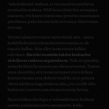
”uskomuksensa” mukaan, ei rationaalisten juridisten
standardien mukaan. NIUS lainaa Hinrichin asianajajaa
sanoneen, että hänen toimintansa perustui omantunnon
päätökseen, jonka hän itse koki sitovana ja ehdottoman
sitovana.
Tietysti islamistit voisivat myös väittää näin – mutta
henkilökohtaisiin uskomuksiin vetoaminen ei ole
vapaata kulkua. Näin ollen tuomioistuin hylkäsi
valituksen:
Hinrichs tuomittiin kahden kuukauden
ehdolliseen vankeusrangaistukseen.
Vielä on epäselvää,
meneekö Hinrichs seuraavaan oikeusasteeseen. Tuntuu
aivan absurdilta, että tuomioistuimet ovat edelleen
kiireisiä vuonna 2024 yhdestä vuodelta 2022 peräisin
olevan rikoksen rangaistuksen takia, jota on tällä välin
luultavasti toistettu armottomasti satoja kertoja.
Ilmastolahkon ideologia ei todennäköisesti koskaan
saavuta parlamentaarista enemmistöä, koska