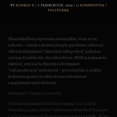
BY
KONRAD K
/
7 TAMMIKUUN, 2024
/
11 KOMMENTTIA
/
POLITIIKKA
Ilmastohulluus ei perustu tosiasioihin, vaan se on
uskonto – tämän vahvisti nyt myös puolustus eilisessä
oikeudenkäynnissä ”viimeisen sukupolven” puhujaa
vastaan ​​Frankfurtin alueoikeudessa. NIUS:n mukaan he
väittivät, että Carla Hinrichs oli toiminut
”uskomuksensa” mukaisesti – perustuslain 4 artikla
(uskontovapaus) on siksi otettava huomioon
rangaistusta määrättäessä.
Kommentti Vanessa Renneriltä
Oikeudenkäynnissä käsiteltiin vuonna 2022 tehtyä
tiensulkua, jonka aikana ”viimeisen sukupolven” puhujan
Carla Hinrichsin (26) kerrotaan juuttuneen kadulle. Hänet