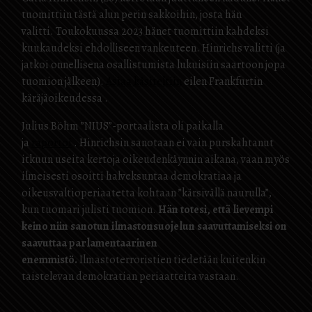
tuomittiin tästä alun perin sakkoihin, josta hän
valitti. Toukokuussa 2023 hänet tuomittiin kahdeksi
kuukaudeksi ehdolliseen vankeuteen. Hinrichs valitti (ja
jatkoi onnellisena osallistumista lukuisiin saartoon jopa
tuomion jälkeen).
Asiaa käsiteltiin
eilen Frankfurtin
käräjäoikeudessa .
Julius Böhm ”NIUS”-portaalista oli paikalla
ja
raportoi
. Hinrichsin sanotaan ei vain purskahtanut
itkuun useita kertoja oikeudenkäynnin aikana, vaan myös
ilmeisesti osoitti halveksuntaa demokratiaa ja
oikeusvaltioperiaatetta kohtaan ”kärsivällä naurulla”,
kun tuomari julisti tuomion.
Hän totesi, että lievempi
keino niin sanotun ilmastonsuojelun saavuttamiseksi on
saavuttaa parlamentaarinen
enemmistö.
Ilmastoterroristien tiedetään kuitenkin
taistelevan demokratian periaatteita vastaan.