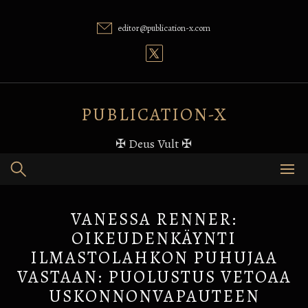
Skip
to
editor@publication-x.com
content
PUBLICATION-X
✠ Deus Vult ✠
VANESSA RENNER:
OIKEUDENKÄYNTI
ILMASTOLAHKON PUHUJAA
VASTAAN: PUOLUSTUS VETOAA
USKONNONVAPAUTEEN