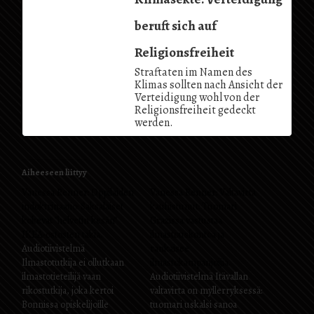
beruft sich auf
Religionsfreiheit
Straftaten im Namen des
Klimas sollten nach Ansicht der
Verteidigung wohl von der
Religionsfreiheit gedeckt
werden.
Aiheeseen liittyy
Vanessa Renner: Oppilaiden
Vanessa Renner: Valtavirta
indoktrinaatio: Saksalaiset
kauhistunut: Tuomari
kokevat ”helvetin kesän”
Grazissa vastustaa
IKEA-ostosten takia.
ilmastouskontoa ja
Audiotiivistelmä
rankaisee
Ilmastotutkija ei ollutkaan
ilmastokampanjoijia.
ilmastotieteilijä vaan
Audiotiivistelmä Itävallan
rikostutkija, joka kertoi
valtavirta on myllerryksessä:
Bonnissa opiskelijoille
tuomari uskalsi sanoa