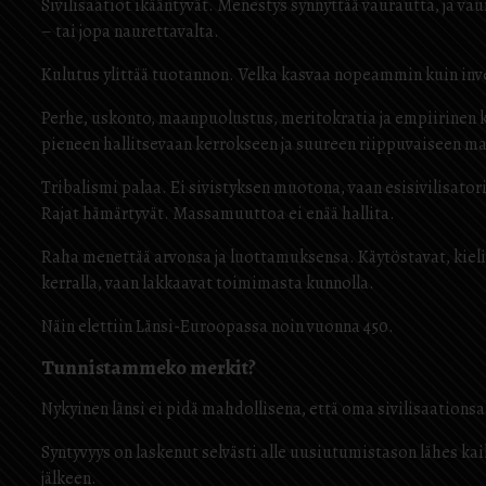
Sivilisaatiot ikääntyvät. Menestys synnyttää vaurautta, ja va
– tai jopa naurettavalta.
Kulutus ylittää tuotannon. Velka kasvaa nopeammin kuin in
Perhe, uskonto, maanpuolustus, meritokratia ja empiirinen 
pieneen hallitsevaan kerrokseen ja suureen riippuvaiseen m
Tribalismi palaa. Ei sivistyksen muotona, vaan esisivilisatoris
Rajat hämärtyvät. Massamuuttoa ei enää hallita.
Raha menettää arvonsa ja luottamuksensa. Käytöstavat, kieli,
kerralla, vaan lakkaavat toimimasta kunnolla.
Näin elettiin Länsi-Euroopassa noin vuonna 450.
Tunnistammeko merkit?
Nykyinen länsi ei pidä mahdollisena, että oma sivilisaation
Syntyvyys on laskenut selvästi alle uusiutumistason lähes k
jälkeen.