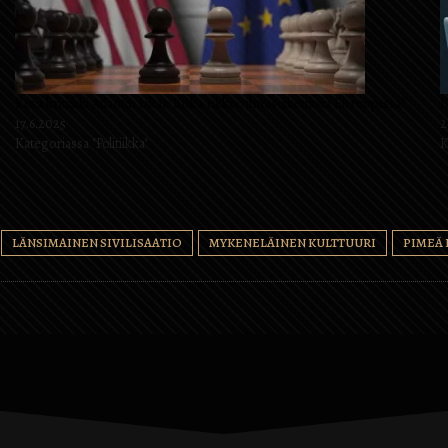
Kova kritiikki Atlantin takaa: Kuka rikkoo ihmisoikeuksia Euroopassa?
L
17.6.2025
2
Kategoriassa "Politiikka"
K
LÄNSIMAINEN SIVILISAATIO
MYKENELÄINEN KULTTUURI
PIMEÄ 