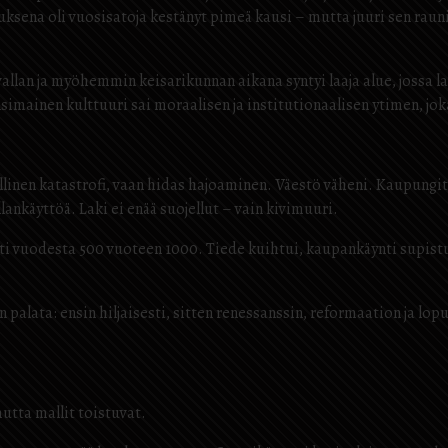
uksena oli vuosisatoja kestänyt pimeä kausi – mutta juuri sen rauni
vallan ja myöhemmin keisarikunnan aikana syntyi laaja alue, jossa l
ainen kulttuuri sai moraalisen ja institutionaalisen ytimen, joka
inen katastrofi, vaan hidas hajoaminen. Väestö väheni. Kaupungit 
allankäyttöä. Laki ei enää suojellut – vain kivimuuri.
i vuodesta 500 vuoteen 1000. Tiede kuihtui, kaupankäynti supistui
n palata: ensin hiljaisesti, sitten renessanssin, reformaation ja lo
mutta mallit toistuvat.