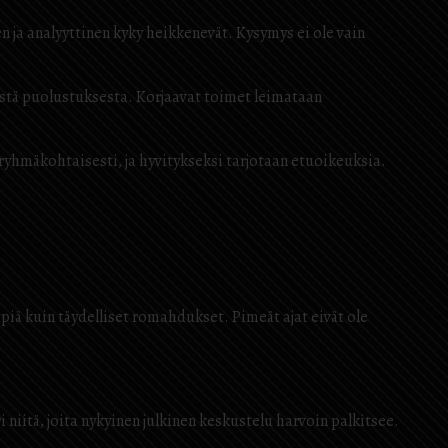
ja analyyttinen kyky heikkenevät. Kysymys ei ole vain
sestä puolustuksesta. Korjaavat toimet leimataan
n ryhmäkohtaisesti, ja hyvitykseksi tarjotaan etuoikeuksia.
empiä kuin täydelliset romahdukset. Pimeät ajat eivät ole
 niitä, joita nykyinen julkinen keskustelu harvoin palkitsee.