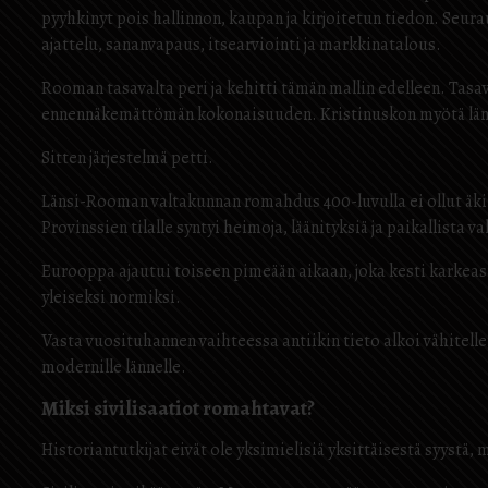
pyyhkinyt pois hallinnon, kaupan ja kirjoitetun tiedon. Seura
ajattelu, sananvapaus, itsearviointi ja markkinatalous.
Rooman tasavalta peri ja kehitti tämän mallin edelleen. Tasa
ennennäkemättömän kokonaisuuden. Kristinuskon myötä länsim
Sitten järjestelmä petti.
Länsi-Rooman valtakunnan romahdus 400-luvulla ei ollut äkill
Provinssien tilalle syntyi heimoja, läänityksiä ja paikallista v
Eurooppa ajautui toiseen pimeään aikaan, joka kesti karkeast
yleiseksi normiksi.
Vasta vuosituhannen vaihteessa antiikin tieto alkoi vähitelle
modernille lännelle.
Miksi sivilisaatiot romahtavat?
Historiantutkijat eivät ole yksimielisiä yksittäisestä syystä, 