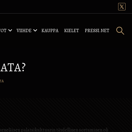
TOT
VIIHDE
KAUPPA
KIELET
PRESSI.NET
ATA?
TA
keneläisen palatsikulttuurin täydellinen sortuminen oli