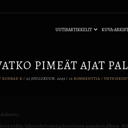
UUTISARTIKKELIT
KUVA-ARKIS
VATKO PIMEÄT AJAT PAL
Y
KONRAD K
/
23 JOULUKUUN, 2025
/
16 KOMMENTTIA
/
YHTEISKUN
ahduksesta.
tiota pitkän, lukutaidottoman ja kaoottisen ajanjakson jälkeen. My