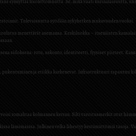
uraus synnyttää huolettomuutta. Se, mikä vaati kurinalaisuutta, uhr
vestoinnit. Tulevaisuutta syödään nykyhetken mukavuuden vuoksi.
koulutus menettävät asemansa. Keskiluokka – itsenäisten kansalai
assaan.
ena sidoksena: rotu, uskonto, identiteetti, fyysiset piirteet. Kansal
 pukeutuminen ja etiikka karkenevat. Infrastruktuuri rapautuu hilja
sa voisi romahtaa kolmannen kerran. Silti varoitusmerkit ovat hämm
aikissa länsimaissa. Julkinen velka lähestyy kestämättömiä tasoja