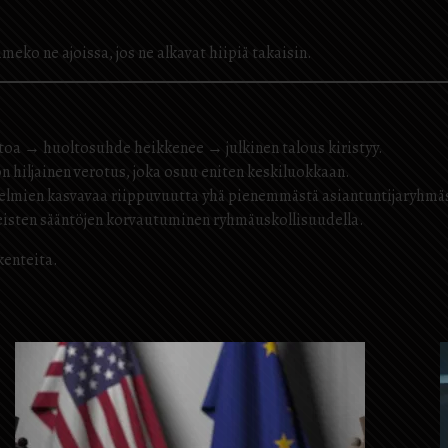
meko ne ajoissa, jos ne alkavat hiipiä takaisin.
oa → huoltosuhde heikkenee → julkinen talous kiristyy.
 hiljainen verotus, joka osuu eniten keskiluokkaan.
estelmien kasvavaa riippuvuutta yhä pienemmästä asiantuntijaryhmä
eisten sääntöjen korvautuminen ryhmäuskollisuudella.
kenteita.