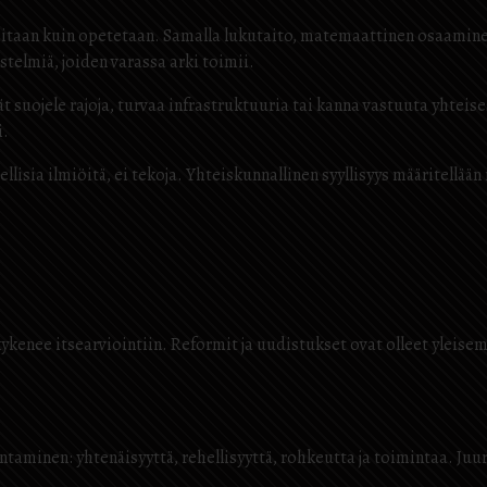
taan kuin opetetaan. Samalla lukutaito, matemaattinen osaaminen 
telmiä, joiden varassa arki toimii.
ät suojele rajoja, turvaa infrastruktuuria tai kanna vastuuta yhtei
i.
ellisia ilmiöitä, ei tekoja. Yhteiskunnallinen syyllisyys määritellää
e kykenee itsearviointiin. Reformit ja uudistukset ovat olleet yleis
taminen: yhtenäisyyttä, rehellisyyttä, rohkeutta ja toimintaa. Juuri