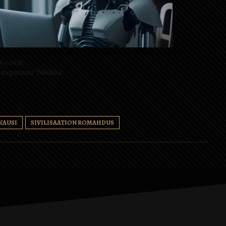
änsi elää simulaatiossa, kun Venäjä muokkaa todellista maailmaa
6.3.2025
ategoriassa "Politiikka"
KAUSI
SIVILISAATION ROMAHDUS