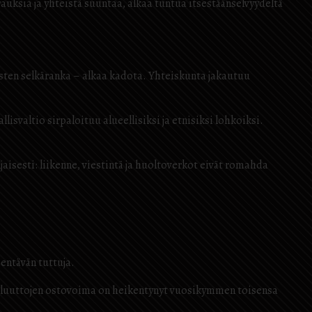
auksia ja yhteistä suuntaa, alkaa tuntua itsestäänselvyydeltä
sten selkäranka – alkaa kadota. Yhteiskunta jakautuu
lisvaltio sirpaloituu alueellisiksi ja etnisiksi lohkoiksi.
isesti: liikenne, viestintä ja huoltoverkot eivät romahda
entävän tuttuja.
. Valuuttojen ostovoima on heikentynyt vuosikymmen toisensa