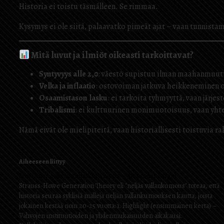
Historia ei toistu täsmälleen. Se rimmaa.
Kysymys ei ole siitä, palaavatko pimeät ajat – vaan tunnistam
Mitä luvut ja ilmiöt oikeasti tarkoittavat?
Syntyvyys alle 2,0
: väestö supistuu ilman maahanmuutt
Velka ja inflaatio
: ostovoiman jatkuva heikkeneminen on
Osaamistason lasku
: ei tarkoita tyhmyyttä, vaan järj
Tribalismi
: ei kulttuurinen monimuotoisuus, vaan yht
Nämä eivät ole mielipiteitä, vaan historiallisesti toistuvia ra
Aiheeseen liittyy
Neljännen vallankumouksen loppu – Alexander Dugin
Strauss-Howe Generation Theory eli "neljäs vallankumous" toteaa, että
historia seuraa syklisiä malleja neljän vallankumouksen kautta, joista
jokainen kestää noin 20-25 vuotta: 1. Highlight (ensimmäinen kerta) –
Vahvojen instituutioiden ja yhdenmukaisuuden aikakausi.