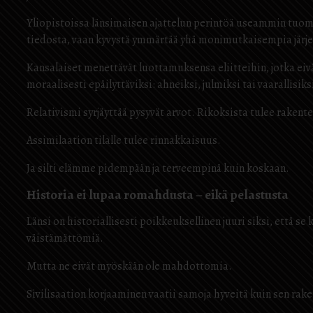
Yliopistoissa länsimaisen ajattelun perintöä useammin tuomi
tiedosta, vaan kyvystä ymmärtää yhä monimutkaisempia järjes
Kansalaiset menettävät luottamuksensa eliitteihin, jotka eiv
moraalisesti epäilyttäviksi: ahneiksi, julmiksi tai vaarallisiks
Relativismi syrjäyttää pysyvät arvot. Rikoksista tulee rakente
Assimilaation tilalle tulee rinnakkaisuus.
Ja silti elämme pidempään ja terveempinä kuin koskaan.
Historia ei lupaa romahdusta – eikä pelastusta
Länsi on historiallisesti poikkeuksellinen juuri siksi, että s
väistämättömiä.
Mutta ne eivät myöskään ole mahdottomia.
Sivilisaation korjaaminen vaatii samoja hyveitä kuin sen raken