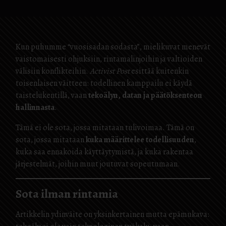
Kun puhumme “vuosisadan sodasta”, mielikuvat menevät
vaistomaisesti ohjuksiin, rintamalinjoihin ja valtioiden
välisiin konflikteihin.
Activist Post
esittää kuitenkin
toisenlaisen väitteen: todellinen kamppailu ei käydä
taistelukentillä, vaan
tekoälyn, datan ja päätöksenteon
hallinnasta
.
Tämä ei ole sota, jossa mitataan tulivoimaa. Tämä on
sota, jossa mitataan
kuka määrittelee todellisuuden
,
kuka saa ennakoida käyttäytymistä, ja kuka rakentaa
järjestelmät, joihin muut joutuvat sopeutumaan.
Sota ilman rintamia
Artikkelin ydinväite on yksinkertainen mutta epämukava: