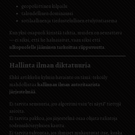
geopoliittinen kilpailu
taloudellinen dominanssi
sotilaallinen ja tiedustelullinen etulyöntiasema
Kun yksi osapuoli kiristää tahtia, muiden on seurattava
— ei siksi, että he haluaisivat, vaan siksi että
ulkopuolelle jääminen tarkoittaa riippuvuutta
.
Hallinta ilman diktatuuria
Ehkä artikkelin kylmin havainto on tämä: tekoäly
mahdollistaa
hallinnan ilman autoritaarista
järjestelmää
.
Ei tarvita sensuuria, jos algoritmi vain “ei näytä” tiettyjä
asioita.
Ei tarvita pakkoa, jos järjestelmä osaa ohjata valintoja
todennäköisyyksien kautta.
Ei tarvita valvontaa, jos ihmiset mukautuvat itse, koska