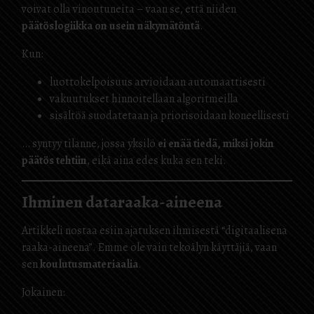
voivat olla vinoutuneita – vaan se, että niiden
päätöslogiikka on usein näkymätöntä
.
Kun:
luottokelpoisuus arvioidaan automaattisesti
vakuutukset hinnoitellaan algoritmeilla
sisältöä suodatetaan ja priorisoidaan koneellisesti
… syntyy tilanne, jossa yksilö
ei enää tiedä, miksi jokin
päätös tehtiin
, eikä aina edes kuka sen teki.
Ihminen dataraaka-aineena
Artikkeli nostaa esiin ajatuksen ihmisestä “digitaalisena
raaka-aineena”. Emme ole vain tekoälyn käyttäjiä, vaan
sen
koulutusmateriaalia
.
Jokainen: