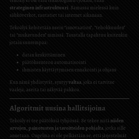
tekoäly ei ole vain teknologinen työkalu, vaan
strateginen infrastruktuuri
. Samassa mielessä kuin
sähköverkot, rautatiet tai internet aikanaan.
Tekoälyä kehitetään usein “innovaation”, “tehokkuuden”
tai “mukavuuden” nimissä. Taustalla tapahtuu kuitenkin
jotain suurempaa:
datan keskittäminen
päätöksenteon automatisointi
ihmisten käyttäytymisen ennakointi ja ohjaus
Kun nämä yhdistyvät, syntyy
valtaa
, joka ei tarvitse
vaaleja, aseita tai näkyvää pakkoa.
Algoritmit uusina hallitsijoina
Tekoäly ei tee päätöksiä tyhjiössä. Se tekee niitä
niiden
arvojen, painotusten ja tavoitteiden pohjalta
, jotka sille
annetaan. Ongelma ei ole pelkästään se, että järjestelmät