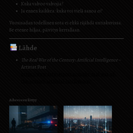
Kuka valvoo valvojia?
Ja ennen kaikkea: kuka voi vielä sanoa
ei
?
Vuosisadan todellinen sota ei ehkä räjähdä uutiskuvissa.
Se etenee hiljaa, päivitys kerrallaan.
Lähde
The Real War of the Century: Artificial Intelligence
–
Activist Post
https://www.activistpost.com/the-real-war-of-
the-century-artificial-intelligence/
Aiheeseen liittyy