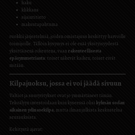
haku
klikkaus
sijaintitieto
maksutapahtuma
ruokkii järjestelmiä, joiden omistajuus keskittyy harvoille
toimijoille. Tällöin kysymys ei ole enää yksityisyydestä
yksittäisenä oikeutena, vaan
rakenteellisesta
epäsymmetriasta
: toiset näkevät kaiken, toiset eivät
mitään.
Kilpajuoksu, jossa ei voi jäädä sivuun
Valtiot ja suuryritykset ovat jo ymmärtäneet tämän.
Tekoälyyn investoidaan kuin kyseessä olisi
kylmän sodan
aikainen ydinasekilpa
, mutta ilman julkista keskustelua
seurauksista.
Kehitystä ajavat: