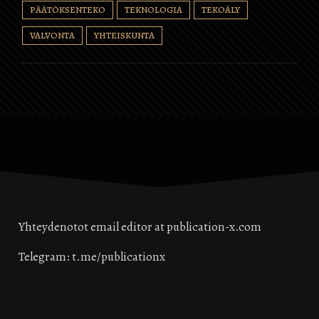
PÄÄTÖKSENTEKO
TEKNOLOGIA
TEKOÄLY
elektroniikka- ja
energiateollisuuteen" . joka
VALVONTA
YHTEISKUNTA
lainasi Gartnerin raporttia.
Briest sanoi, että Gartnerin
raportissa todettiin:
"Generatiivinen tekoäly
vaikuttaa markkinointiin,…
Yhteydenotot email editor at publication-x.com
Telegram: t.me/publicationx