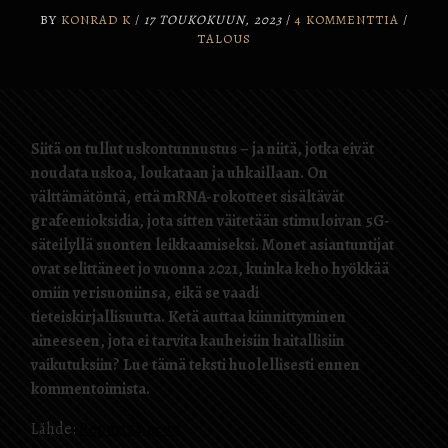
BY
KONRAD K
/
17 TOUKOKUUN, 2023
/
4 KOMMENTTIA
/
TALOUS
Siitä on tullut uskontunnustus – ja niitä, jotka eivät
noudata uskoa, loukataan ja uhkaillaan. On
välttämätöntä, että mRNA-rokotteet sisältävät
grafeenioksidia, jota sitten väitetään stimuloivan 5G-
säteilyllä suonten leikkaamiseksi. Monet asiantuntijat
ovat selittäneet jo vuonna 2021, kuinka keho hyökkää
omiin verisuoniinsa, eikä se vaadi
tieteiskirjallisuutta. Ketä auttaa kiinnittyminen
aineeseen, jota ei tarvita kauheisiin haitallisiin
vaikutuksiin? Lue tämä teksti huolellisesti ennen
kommentoimista.
Lähde:
Report24.news