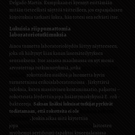
Delgado Martin.
Kumpikaan ei kyennyt esittämään
mitään tieteellistä näyttöä väitteilleen, jos espanjalaisen
kirjoituksia tarkasti lukea, hän totesi sen selvästi itse.
Lukuisia riippumattomia
laboratoriotutkimuksia
Ainoa tunnettu laboratoriolöydös liittyy näytteeseen,
joka oli hiiltynyt liian kauan lasersäteilytyksen
seurauksena. Itse asiassa maailmassa on nyt monia
arvostettuja tutkimusryhmiä, jotka
ovat tarkastelleet
tarkasti
rokotteiden sisältöä ja luonnetta hyvin
varustetuissa erikoislaboratorioissa . Järkyttäviä
tuloksia, kuten massiivinen kontaminaatio, paljastui –
rokotteista löydettiin jopa lisääntymiskykyisiä E. coli -
bakteereja.
Saksan lisäksi lukuisat tutkijat pyrkivät
todistamaan, että rokotteita ei ole
koskaan valvottu
riittävästi
.
Jonkin aikaa niitä käytettiin
jopa
sertifioimattomissa laboratorioissa
laitosten
myöhempi sertifiointi tapahtui kyseenalaisissa