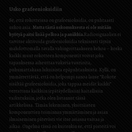
Usko grafeenioksidiin
Se, että rokotteissa on grafeenioksidia, on puhtaasti
uskon asia.
Mutta tästä uskomuksesta ei ole mitään
hyötyä paitsi lisää pelkoa ja paniikkia.
Radiosignaalien ei
tarvitse aktivoida grafeenioksidia teknisesti täysin
mahdottomalla tavalla vahingoittaakseen kehoa – koska
kaikki muut rokotteen komponentit voivat joka
tapauksessa aiheuttaa vakavia vaurioita,
puhumattakaan lukuisista epäpuhtauksista. Kyllä, on
ymmärrettävää, että on helpompi sanoa lause ”Rokote
sisältää grafeenioksidia, joka tappaa meidät kaikki”
verrattuna kaikkiin (epätäydellisiin) haitallisiin
vaikutuksiin, jotka olen listannut tässä
artikkelissa. Tämän lukeminen, yksittäisten
komponenttien toiminnan ymmärtäminen ja asian
ilmaiseminen pätevästi vie itse asiassa vaivaa ja
aikaa. Ongelma tässä on kuitenkin se, että pisteitä voi