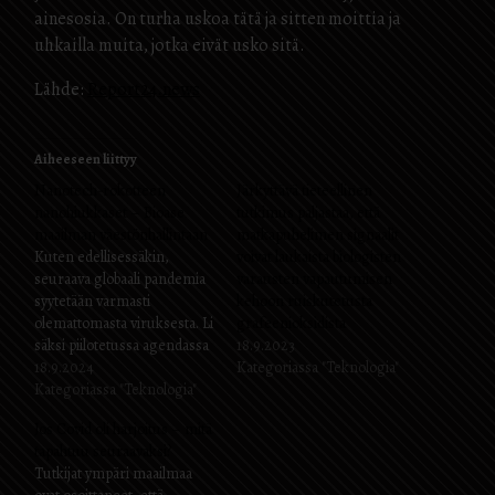
ainesosia. On turha uskoa tätä ja sitten moittia ja
uhkailla muita, jotka eivät usko sitä.
Lähde:
Report24.news
Aiheeseen liittyy
Nanotech-rokotteen
Järkyttävä tieteellinen
nanohiukkaset – Bioase
tutkimus paljastaa, että
maailman väestönhallintaan
matkapuhelimen signaalit
Kuten edellisessäkin,
voivat laukaista biologisten
seuraava globaali pandemia
varausten vapautumisen
syytetään varmasti
kehoon ruiskutetusta
olemattomasta viruksesta. Li
grafeenioksidista
säksi piilotetussa agendassa
18.9.2023
"virusta" käytetään tekosyynä
18.9.2024
Kategoriassa "Teknologia"
maailman väestön
Kategoriassa "Teknologia"
rokottamiseen. Enemmän
Jos Covid oli harjoitus – mitä
huomiota kiinnitetään nyt
tapahtuu seuraavaksi?
mRNA:han. Tietyt tutkijat,
Tutkijat ympäri maailmaa
kuten la Quinta Columna,