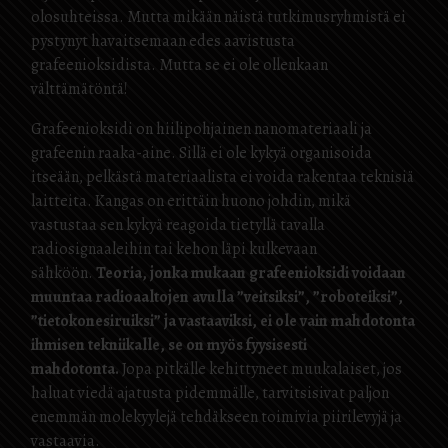
olosuhteissa. Mutta mikään näistä tutkimusryhmistä ei
pystynyt havaitsemaan edes aavistusta
grafeenioksidista. Mutta se ei ole ollenkaan
välttämätöntä!
Grafeenioksidi on hiilipohjainen nanomateriaali ja
grafeenin raaka-aine. Sillä ei ole kykyä organisoida
itseään, pelkästä materiaalista ei voida rakentaa teknisiä
laitteita. Kangas on erittäin huono johdin, mikä
vastustaa sen kykyä reagoida tietyllä tavalla
radiosignaaleihin tai kehon läpi kulkevaan
sähköön.
Teoria, jonka mukaan grafeenioksidi voidaan
muuntaa radioaaltojen avulla ”veitsiksi”, ”roboteiksi”,
”tietokonesiruiksi” ja vastaaviksi, ei ole vain mahdotonta
ihmisen tekniikalle, se on myös fyysisesti
mahdotonta.
Jopa pitkälle kehittyneet muukalaiset, jos
haluat viedä ajatusta pidemmälle, tarvitsisivat paljon
enemmän molekyylejä tehdäkseen toimivia piirilevyjä ja
vastaavia.