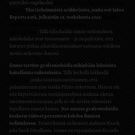
pysyväksi ongelmaksi
plasmidien kuvatun toimintatavan
vuoksi.
Yksi tärkeimmistä artikkeleista, jonka voit lukea
Report24:stä, julkaistiin 14. toukokuuta 2021:
Kattava
tutkimus: Nämä 10 vaaraa ovat mRNA-
rokotuksissa
.
Tällä välin kaikki tämän tutkimuksen
näkökohdat ovat toteutuneet – ja on pelättävä, että
kuvatut pitkän aikavälin seuraukset vaivaavat edelleen
monia miljoonia ihmisiä.
Emme tarvitse grafeenioksidia mihinkään lukuisista
haitallisista vaikutuksista.
Tällä hetkellä liikkeellä
on
tutkimus
, jonka väitetään osoittaneen, että
pahaenteinen aine sisälsi Pfizer-rokotteen. Näin ei ole,
sitä käytettiin vain testijärjestelyssä mukana olevan
instrumentin suojana, jolla ei ole mitään tekemistä
lopullisen aineen kanssa.
Itse asiassa grafeenioksidia
koskevat väitteet perustuvat kahden ihmisen
todistukseen.
Toinen heistä on kemisti Andreas Noack,
joka kuoli Itävallassa, toinen on espanjalainen Ricardo