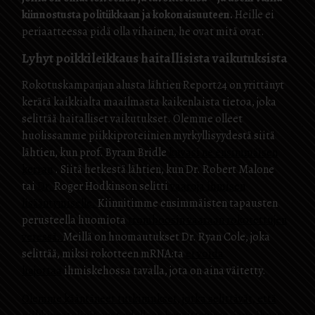
kiinnostusta politiikkaan ja kokonaisuuteen.
Heille ei
periaatteessa pidä olla vihainen, he ovat mitä ovat.
Lyhyt poikkileikkaus haitallisista vaikutuksista
Rokotuskampanjan alusta lähtien Report24 on yrittänyt
kerätä kaikkialta maailmasta kaikenlaista tietoa, joka
selittää haitalliset vaikutukset. Olemme olleet
huolissamme piikkiproteiinien myrkyllisyydestä siitä
lähtien, kun prof. Byram Bridle
kuvasi ne ensimmäisen
kerran
. Siitä hetkestä lähtien, kun Dr. Robert Malone
tai
Dr.
Roger Hodkinson selitti
vaaroja ihmisen
lisääntymiselle.
Kiinnitimme ensimmäisten tapausten
perusteella huomiota
tromboosin vaaraan rokotettujen
veressä.
Meillä on huomautukset Dr. Ryan Cole, joka
selittää, miksi rokotteen mRNA:ta
ei voida
hajottaa
ihmiskehossa tavalla, jota on aina väitetty.
Olemme kääntäneet tutkimukset, jotka selittävät, että