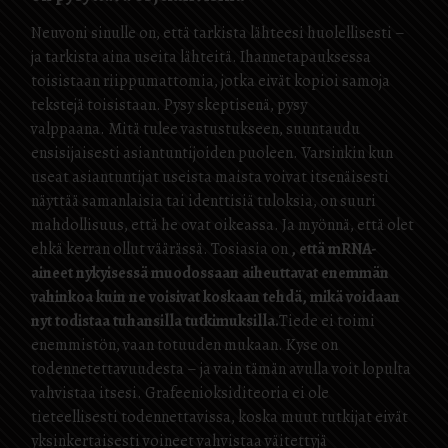
Neuvoni sinulle on, että tarkista lähteesi huolellisesti –
ja tarkista aina useita lähteitä. Ihannetapauksessa
toisistaan ​​riippumattomia, jotka eivät kopioi samoja
tekstejä toisistaan. Pysy skeptisenä, pysy
valppaana. Mitä tulee vastustukseen, suuntaudu
ensisijaisesti asiantuntijoiden puoleen. Varsinkin kun
useat asiantuntijat useista maista voivat itsenäisesti
näyttää samanlaisia ​​tai identtisiä tuloksia, on suuri
mahdollisuus, että he ovat oikeassa. Ja myönnä, että olet
ehkä kerran ollut väärässä. Tosiasia on
, että mRNA-
aineet nykyisessä muodossaan aiheuttavat enemmän
vahinkoa kuin ne voisivat koskaan tehdä, mikä voidaan
nyt todistaa tuhansilla tutkimuksilla.
Tiede ei toimi
enemmistön, vaan totuuden mukaan. Kyse on
todennetettavuudesta – ja vain tämän avulla voit lopulta
vahvistaa itsesi. Grafeenioksiditeoria ei ole
tieteellisesti todennettavissa, koska muut tutkijat eivät
yksinkertaisesti voineet vahvistaa väitettyjä