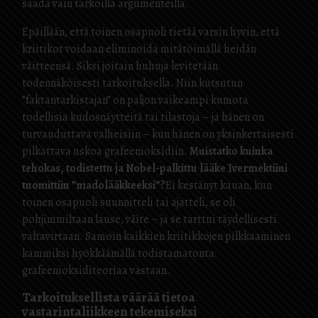
saada vain tarkoilla argumenteilla.
Epäillään, että toinen osapuoli tietää varsin hyvin, että
kriitikot voidaan eliminoida mitätöimällä heidän
väitteensä. Siksi joitain huhuja levitetään
todennäköisesti tarkoituksella. Niin kutsutun
”faktantarkistajan” on paljon vaikeampi kumota
todellisia kudosnäytteitä tai tilastoja – ja hänen on
turvauduttava valheisiin – kun hänen on yksinkertaisesti
pilkattava uskoa grafeenioksidiin.
Muistatko kuinka
tehokas, todistettu ja Nobel-palkittu lääke Ivermektiini
tuomittiin ”madolääkkeeksi”?
Ei kestänyt kauan, kun
toinen osapuoli suunnitteli tai ajatteli, se oli
pohjimmiltaan lause, väite – ja se tarttui täydellisesti
valtavirtaan.
Samoin kaikkien kriitikkojen pilkkaaminen
kammiksi hyökkäämällä todistamatonta
grafeenioksiditeoriaa vastaan.
Tarkoituksellista väärää tietoa
vastarintaliikkeen tekemiseksi