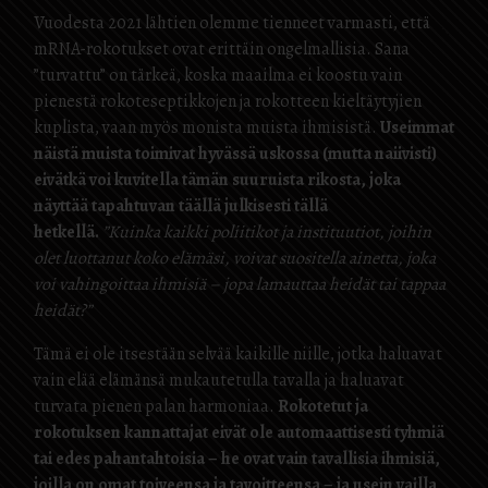
Vuodesta 2021 lähtien olemme tienneet varmasti, että
mRNA-rokotukset ovat erittäin ongelmallisia. Sana
”turvattu” on tärkeä, koska maailma ei koostu vain
pienestä rokoteseptikkojen ja rokotteen kieltäytyjien
kuplista, vaan myös monista muista ihmisistä.
Useimmat
näistä muista toimivat hyvässä uskossa (mutta naiivisti)
eivätkä voi kuvitella tämän suuruista rikosta, joka
näyttää tapahtuvan täällä julkisesti tällä
hetkellä.
”Kuinka kaikki poliitikot ja instituutiot, joihin
olet luottanut koko elämäsi, voivat suositella ainetta, joka
voi vahingoittaa ihmisiä – jopa lamauttaa heidät tai tappaa
heidät?”
Tämä ei ole itsestään selvää kaikille niille, jotka haluavat
vain elää elämänsä mukautetulla tavalla ja haluavat
turvata pienen palan harmoniaa.
Rokotetut ja
rokotuksen kannattajat eivät ole automaattisesti tyhmiä
tai edes pahantahtoisia – he ovat vain tavallisia ihmisiä,
joilla on omat toiveensa ja tavoitteensa – ja usein vailla