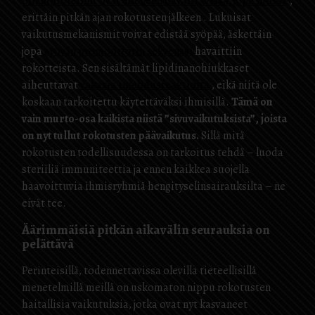
piikkiproteiinit ovat edelleen havaittavissa, jopa ihossa
,
erittäin pitkän ajan rokotusten jälkeen . Lukuisat
vaikutusmekanismit voivat edistää syöpää, äskettäin
jopa
syövän promoottorin sekvenssi
havaittiin
rokotteista. Sen sisältämät lipidinanohiukkaset
aiheuttavat
vakavia tulehdusreaktioita
, eikä niitä ole
koskaan tarkoitettu käytettäväksi ihmisillä.
Tämä on
vain murto-osa kaikista niistä ”sivuvaikutuksista”, joista
on nyt tullut rokotusten päävaikutus.
Sillä mitä
rokotusten todellisuudessa on tarkoitus tehdä – luoda
steriiliä immuniteettia ja ennen kaikkea suojella
haavoittuvia ihmisryhmiä hengityselinsairauksilta – ne
eivät tee.
Äärimmäisiä pitkän aikavälin seurauksia on
pelättävä
Perinteisillä, todennettavissa olevilla tieteellisillä
menetelmillä meillä on uskomaton nippu rokotusten
haitallisia vaikutuksia, jotka ovat nyt kasvaneet