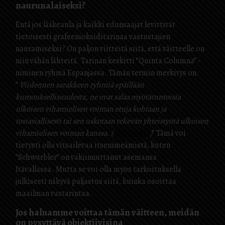
naurunalaiseksi?
Entä jos lääkeaula ja kaikki edunsaajat levittivät
tietoisesti grafeenioksiditarinaa vastustajien
nauramiseksi? On paljon viitteitä siitä, että väitteelle on
niin vähän lähteitä. Tarinan keskitti ”Quinta Columna” -
niminen ryhmä Espanjassa. Tämän termin merkitys on:
”
Viidennen sarakkeen ryhmiä epäillään
kumouksellisuudesta, ne ovat salaa myötätuntoisia
ulkoisen vihamielisen voiman etuja kohtaan ja
tosiasiallisesti tai sen uskotaan tekevän yhteistyötä ulkoisen
vihamielisen voiman kanssa.
(
Wikipedia
)
” Tämä voi
tietysti olla vitsailevaa itsenimeämistä, kuten
”Schwurbler” on vakiinnuttanut asemansa
Itävallassa. Mutta se voi olla myös tarkoituksella
julkisesti näkyvä paljastus siitä, kuinka osoittaa
maailman vastarintaa.
Jos haluamme voittaa tämän väitteen, meidän
on pysyttävä objektiivisina