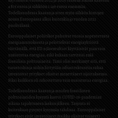
käyttäisivät vuosien 2022 ja 2025 välisenä aikana kaasuun
4 815 euroa ja sähköön 1 149 euroa enemmän.
Todellisuudessa kaasun ja siten myös sähkön hintojen
nousu Euroopassa alkoi kuitenkin jo vuoden 2021
puolivälissä.
Eurooppalaiset poliitikot puhuivat vuosia nopeutetusta
energiamurroksesta ja pelottelivat energiayhtiöitä
väittämällä, että EU:n jäsenvaltiot käyttäisivät pian vain
uusiutuvaa energiaa, eikä kukaan tarvitsisi enää
fossiilisia polttoaineita. Tämä olisi merkinnyt sitä, että
varastoihin ja niihin liittyvään infrastruktuuriin rahaa
investoivat yritykset olisivat menettäneet sijoituksensa.
Siksi kaikkien oli rahoitettava vain uusiutuvaa energiaa.
Todellisuudessa kaasun ja muiden fossiilisten
polttoaineiden kysyntä kasvoi COVID-19-pandemian
aikana tapahtuneen laskun jälkeen. Tarjonta ei
kuitenkaan pysynyt kysynnän tahdissa. Eurooppalaiset
yritykset eivät investoineet (vaikka olisivat voineet)