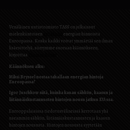
Venäläinen uutistoimisto TASS on julkaissut
mielenkiintoisen
artikkelin
energian hinnoista
Euroopassa. Koska kaikki voivat ymmärtää sen ilman
lisäesittelyä, siirrymme suoraan käännökseen,
kirjoittaa
Thomas Röper
.
Käännöksen alku:
Miksi Bryssel nostaa tahallaan energian hintoja
Euroopassa?
Igor Juschkow siitä, kuinka kauan sähkön, kaasun ja
liitännäiskustannusten hintojen nousu jatkuu EU:ssa.
Eurooppalaisissa tiedotusvälineissä kerrotaan yhä
useammin sähkön, liitännäiskustannusten ja kaasun
hintojen noususta. Hintojen noususta syytetään