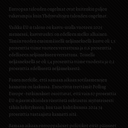
Euroopan talouden ongelmat ovat kuitenkin paljon
vakavampia kuin Yhdysvaltojen talouden ongelmat.
Vaikka EU:n talous on kasvu-uralla vuoteen 2025
mennessä, kasvuvauhti on edelleen melko alhainen.
Tämän vuoden ensimmäisellä neljänneksellä kasvu oli 1,5
prosenttia viime vuoteen verrattuna ja 0,6 prosenttia
edelliseen neljännekseen verrattuna. Toisella
neljänneksellä se oli 1,4 prosenttia viime vuodesta ja 0,1
prosenttia edellisestä neljänneksestä.
Panen merkille, että samaan aikaan sotilasmenojen
kannatus on laskussa. Euractivin teettämät Polling
Europe -tutkimukset osoittavat, että vain 67 prosenttia
EU:n jäsenvaltioiden väestöstä suhtautui myönteisesti
tähän kehitykseen, kun taas huhtikuussa 2024 74
prosenttia vastaajista kannatti sitä.
Samaan aikaan eurooppalaiset poliitikot eivät päässeet