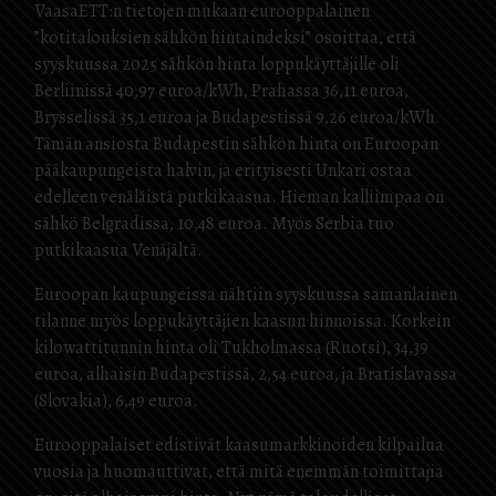
VaasaETT:n tietojen mukaan eurooppalainen
”kotitalouksien sähkön hintaindeksi” osoittaa, että
syyskuussa 2025 sähkön hinta loppukäyttäjille oli
Berliinissä 40,97 euroa/kWh, Prahassa 36,11 euroa,
Brysselissä 35,1 euroa ja Budapestissä 9,26 euroa/kWh.
Tämän ansiosta Budapestin sähkön hinta on Euroopan
pääkaupungeista halvin, ja erityisesti Unkari ostaa
edelleen venäläistä putkikaasua. Hieman kalliimpaa on
sähkö Belgradissa, 10,48 euroa. Myös Serbia tuo
putkikaasua Venäjältä.
Euroopan kaupungeissa nähtiin syyskuussa samanlainen
tilanne myös loppukäyttäjien kaasun hinnoissa. Korkein
kilowattitunnin hinta oli Tukholmassa (Ruotsi), 34,39
euroa, alhaisin Budapestissä, 2,54 euroa, ja Bratislavassa
(Slovakia), 6,49 euroa.
Eurooppalaiset edistivät kaasumarkkinoiden kilpailua
vuosia ja huomauttivat, että mitä enemmän toimittajia