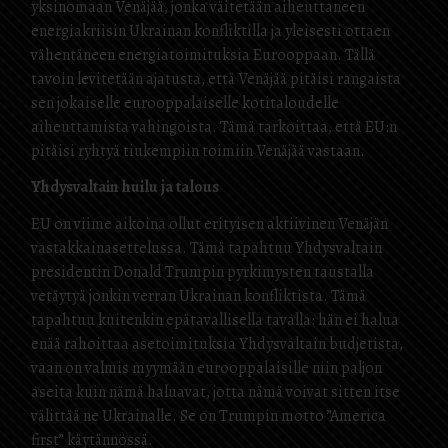
yksinomaan Venäjää, jonka väitetään aiheuttaneen
energiakriisin Ukrainan konfliktilla ja yleisesti ottaen
vähentäneen energiatoimituksia Eurooppaan. Tällä
tavoin levitetään ajatusta, että Venäjää pitäisi rangaista
sen jokaiselle eurooppalaiselle kotitaloudelle
aiheuttamista vahingoista. Tämä tarkoittaa, että EU:n
pitäisi ryhtyä tiukempiin toimiin Venäjää vastaan.
Yhdysvaltain huilu ja talous
EU on viime aikoina ollut erityisen aktiivinen Venäjän
vastakkainasettelussa. Tämä tapahtuu Yhdysvaltain
presidentin Donald Trumpin pyrkimysten taustalla
vetäytyä jonkin verran Ukrainan konfliktista. Tämä
tapahtuu kuitenkin epätavallisella tavalla: hän ei halua
enää rahoittaa asetoimituksia Yhdysvaltain budjetista,
vaan on valmis myymään eurooppalaisille niin paljon
aseita kuin nämä haluavat, jotta nämä voivat sitten itse
välittää ne Ukrainalle. Se on Trumpin motto ”America
first” käytännössä.