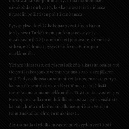
on, sitä alhaisempi hinta. Nyt nämä taloudelliset
näkökohdat on hylätty, koska ne ovat ristiriidassa
Brysselin poliittisen politiikan kanssa.
Pyrkimykset kieltää kokonaan venäläinen kaasu
(erityisesti TurkStream-putken ja nesteytetyn
maakaasun (LNG) toimitukset) johtavat epäilemättä
siihen, että hinnat pysyvät korkeina Euroopan
markkinoilla.
Yleinen hintataso, erityisesti sähkön ja kaasun osalta, voi
tietysti laskea jonkin verran vuonna 2026 ja sen jälkeen,
sillä Yhdysvalloissa on suunnitteilla uusien nesteytetyn
kaasun tuotantolaitosten käyttöönotto, mikä lisää
tarjontaa maailmanmarkkinoilla. Tätä taustaa vasten, jos
Euroopan mailla on mahdollisuus ostaa myös venäläistä
kaasua, hinta on kuitenkin alhaisempi kuin Venäjän
toimituskiellon ehtojen mukaisesti.
Aloittamalla täydellisen vastenmielisyyden venäläisiä