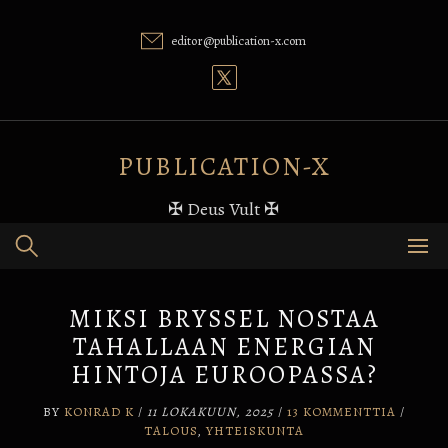
Skip
to
editor@publication-x.com
content
PUBLICATION-X
✠ Deus Vult ✠
MIKSI BRYSSEL NOSTAA
TAHALLAAN ENERGIAN
HINTOJA EUROOPASSA?
BY
KONRAD K
/
11 LOKAKUUN, 2025
/
13 KOMMENTTIA
/
TALOUS
,
YHTEISKUNTA