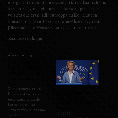
energialähteitä kohtaan Bryssel pitää tahallaan sähkön,
kaasun ja öljytuotteiden hinnat korkeampina kuin ne
voisivat olla tavallisille eurooppalaisille. Ja uuden
hinnankorotuksen jälkeen tiedotusvälineet syyttävät
jälleen kaikesta Moskovan salakavalia juonitteluja.
Käännöksen loppu
Aiheeseen liittyy
Venäjän kaasuputkien
käytöstä poistaminen
vahingoittaa Eurooppaa
paljon enemmän kuin
Venäjää
Von der Leyen myöntää,
Korkeat energiahinnat
että korkeat energian hinnat
lamauttavat Euroopan
aiheuttavat tappioita, mutta
teollisuutta , ja meille
haluaa silti kieltää venäläisen
kerrotaan, että se on
kaasun
Venäjän vika. Mutta tämä
19.3.2026
johtuu itsetuhoisesta
15.2.2025