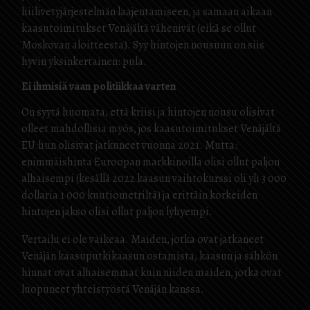
hiilivetyjärjestelmän laajentamiseen, ja samaan aikaan
kaasutoimitukset Venäjältä vähenivät (eikä se ollut
Moskovan aloitteesta). Syy hintojen nousuun on siis
hyvin yksinkertainen: pula.
Ei ihmisiä vaan politiikkaa varten
On syytä huomata, että kriisi ja hintojen nousu olisivat
olleet mahdollisia myös, jos kaasutoimitukset Venäjältä
EU:hun olisivat jatkuneet vuonna 2021. Mutta:
enimmäishinta Euroopan markkinoilla olisi ollut paljon
alhaisempi (kesällä 2022 kaasun vaihtokurssi oli yli 3 000
dollaria 1 000 kuutiometriltä) ja erittäin korkeiden
hintojen jakso olisi ollut paljon lyhyempi.
Vertailu ei ole vaikeaa. Maiden, jotka ovat jatkaneet
Venäjän kaasuputkikaasun ostamista, kaasun ja sähkön
hinnat ovat alhaisemmat kuin niiden maiden, jotka ovat
luopuneet yhteistyöstä Venäjän kanssa.