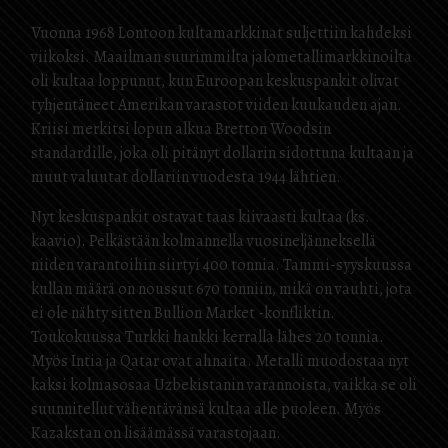
Vuonna 1968 Lontoon kultamarkkinat suljettiin kahdeksi
viikoksi. Maailman suurimmilta jalometallimarkkinoilta
oli kultaa loppunut, kun Euroopan keskuspankit olivat
tyhjentäneet Amerikan varastot viiden kuukauden ajan.
Kriisi merkitsi lopun alkua Bretton Woodsin
standardille, joka oli pitänyt dollarin sidottuna kultaan ja
muut valuutat dollariin vuodesta 1944 lähtien.
Nyt keskuspankit ostavat taas kiivaasti kultaa (ks.
kaavio). Pelkästään kolmannella vuosineljänneksellä
niiden varantoihin siirtyi 400 tonnia. Tammi-syyskuussa
kullan määrä on noussut 670 tonniin, mikä on vauhti, jota
ei ole nähty sitten Bullion Market -konfliktin.
Toukokuussa Turkki hankki kerralla lähes 20 tonnia.
Myös Intia ja Qatar ovat ahnaita. Metalli muodostaa nyt
kaksi kolmasosaa Uzbekistanin varannoista, vaikka se oli
suunnitellut vähentävänsä kultaa alle puoleen. Myös
Kazakstan on lisäämässä varastojaan.