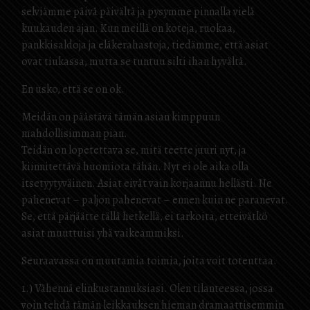
selviämme päivä päivältä ja pysymme pinnalla vielä
kuukauden ajan. Kun meillä on koteja, ruokaa,
pankkisaldoja ja eläkerahastoja, tiedämme, että asiat
ovat tiukassa, mutta se tuntuu silti ihan hyvältä.
En usko, että se on ok.
Meidän on päästävä tämän asian kimppuun
mahdollisimman pian.
Teidän on lopetettava se, mitä teette juuri nyt, ja
kiinnitettävä huomiota tähän. Nyt ei ole aika olla
itsetyytyväinen. Asiat eivät vain korjaannu hellästi. Ne
pahenevat – paljon pahenevat – ennen kuin ne paranevat.
Se, että pärjäätte tällä hetkellä, ei tarkoita, etteivätkö
asiat muuttuisi yhä vaikeammiksi.
Seuraavassa on muutamia toimia, joita voit toteuttaa.
1.) Vähennä elinkustannuksiasi. Olen tilanteessa, jossa
voin tehdä tämän leikkauksen hieman dramaattisemmin