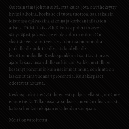
Osittain tämä johtuu siitä, että kulta, jota on väheksytty
hyvinä aikoina, koska se ei tuota tuottoa, saa takaisin
loistonsa epävakaina aikoina ja korkean inflaation
aikana. Pitkällä aikavälillä kultaa pidetään arvon
säilyttäjänä, ja koska se ei ole sidottu mihinkään
yksittäiseen talouteen, se vaikuttaa immuunilta
paikallisille poliittisille ja taloudellisille
levottomuuksille. Keskuspankkiirit saattavat myös
ajatella saavansa edullisen hinnan. Vaikka metalli on
kestänyt paremmin kuin useimmat muut, sen hinta on
laskenut tänä vuonna 3 prosenttia. Kultakärpäset
odottavat nousua.
Keskuspankit tietävät ilmeisesti paljon sellaista, mitä me
emme tiedä. Tällaisissa tapauksissa meidän olisi viisasta
katsoa heidän tekojaan eikä heidän sanojaan.
Meitä on varoitettu.