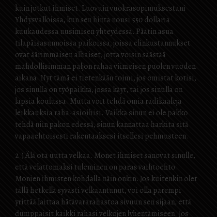
kuin jotkut ihmiset. Luovuin vuokrasopimuksestani
Yhdysvalloissa, kun sen hinta nousi 550 dollaria
kuukaudessa uusimisen yhteydessä. Päätin asua
tilapäisasunnoissa paikoissa, joissa elinkustannukset
ovat äärimmäisen alhaiset, jotta voisin säästää
mahdollisimman paljon rahaa viimeisen puolen vuoden
aikana. Nyt tämä ei tietenkään toimi, jos omistat kotisi,
jos sinulla on työpaikka, jossa käyt, tai jos sinulla on
lapsia koulussa. Mutta voit tehdä omia radikaaleja
leikkauksia raha-asioihisi. Vaikka sinun ei ole pakko
tehdä niin pakon edessä, sinun kannattaa harkita sitä
vapaaehtoisesti rakentaaksesi itsellesi pehmusteen.
2.) Älä ota uutta velkaa. Monet ihmiset sanovat sinulle,
että velattomaksi tuleminen on paras vaihtoehto.
Monien ihmisten kohdalla näin onkin. Jos kuitenkin olet
tällä hetkellä syvästi velkaantunut, voi olla parempi
yrittää laittaa hätävararahastoa sivuun sen sijaan, että
dumppaisit kaikki rahasi velkojen lyhentämiseen. Jos