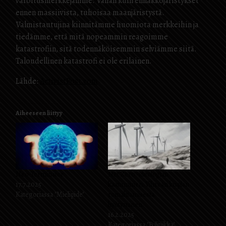
varoitusmerkkejämme. Vähän kuin ennakkojäristykset
ennen massiivista, tuhoisaa maanjäristystä.
Valmistautujina kiinnitämme huomiota merkkeihin ja
tiedämme, että mitä nopeammin reagoimme
katastrofiin, sitä todennäköisemmin selviämme siitä.
Taloudellinen katastrofi ei ole erilainen.
Lähde:
ActivistPost.com
Aiheeseen liittyy
Neo-Terminator
Net Zero -ideologian
17.7.2025
kaatuminen: Vihreän kuplan
Kategoriassa "Mielipide"
romahtamisesta
hyötyminen.
16.2.2025
Kategoriassa "Politiikka"