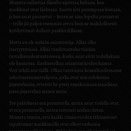
Minusta vaikuttaa fiksulta sijoittaa kultaan, kun
markkinat ovat laskussa. Saatte sitä parempaan hintaan,
ja kun asiat paranevat – kuten ne aina lopulta paranevat
– teille jää paljon enemmän arvoa kuin ne mahdollisesti
hyödyttömät dollarit pankkitilillänne.
Mutta en ole mikään asiantuntija. Älkää olko
itsetyytyväisiä. Älkää tuudittautuko väärään
turvallisuudentunteeseen, koska asiat eivät todellakaan
ole kunnossa. Keskustelkaa asiantuntijoiden kanssa.
Voit tehdä sen täällä. Olkaa varovaisia konsultoidessanne
rahoitussuunnittelijoita, jotka ovat niin sidoksissa
järjestelmään, etteivät he pysty ennakoimaan maailmaa,
jossa järjestelmä menee nurin.
Tee päätöksesi sen perusteella, miten asiat todella ovat,
et sen perusteella, miten toivoisit niiden olevan.
Minusta tuntuu, että kaikki tämän vuoden tähänastiset
tapahtumat markkinoilla ovat olleet varhaisia