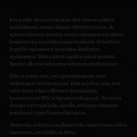
Kun pankit alkoivat romahtaa yksi toisensa jälkeen
maaliskuussa, monet ihmiset ryhtyivät toimiin. He
nostivat käteistä, siirsivät suuria rahasummia ja tekivät
konkreettisia sijoituksia suojautuakseen. Sitten First
Republic epäonnistui muutamaa kuukautta
myöhemmin. Mutta sitten tapahtui jotain mystistä.
Ihmiset alkoivat suhtautua talouteen omahyväisesti.
Ehkä se johtui siitä, että epäonnistumiset eivät
vaikuttaneet heihin suoraan. Ehkä se johtui siitä, että
valtio antoi rahaa talletusten kattamiseksi
huomattavasti FDIC:n lupaaman ylärajan yli. Tai sitten
ihmiset eivät vain halua ajatella, että järjestelmämme
romahtaisi täysin Venezuelan tapaan.
Mielestäni on hyvin vaarallinen virhe tuudittautua siihen
tunteeseen, että kaikki on hyvin.