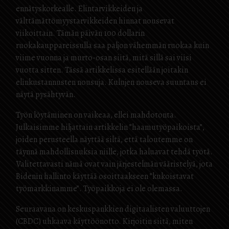
ennätyskorkealle. Elintarvikkeiden ja
välttämättömyystarvikkeiden hinnat nousevat
viikoittain. Tämän päivän 100 dollarin
ruokakauppareissulla saa paljon vähemmän ruokaa kuin
viime vuonna ja murto-osan siitä, mitä sillä sai viisi
vuotta sitten. Tässä artikkelissa esitellään joitakin
elinkustannusten nousuja. Kulujen nouseva suuntaus ei
näytä pysähtyvän.
Työn löytäminen on vaikeaa, ellei mahdotonta.
Julkaisimme hiljattain artikkelin ”haamutyöpaikoista”,
joiden perusteella näyttää siltä, että taloutemme on
täynnä mahdollisuuksia niille, jotka haluavat tehdä työtä.
Valitettavasti nämä ovat vain järjestelmän vääristelyä, jota
Bidenin hallinto käyttää osoittaakseen ”kukoistavat
työmarkkinamme”. Työpaikkoja ei ole olemassa.
Seuraavana on keskuspankkien digitaalisten valuuttojen
(CBDC) uhkaava käyttöönotto. Kirjoitin siitä, miten