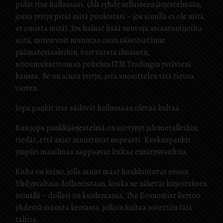
pidät itse hallussasi. (Älä ryhdy sellaiseen järjestelmään,
jossa yritys pitää niitä puolestasi – jos sinulla ei ole niitä,
et omista niitä). Jos haluat lisää neuvoja asiantuntijoilta
siitä, miten voit muuntaa osan säästöistänne
päämateriaaleihin, voit varata ilmaisen,
sitoumuksettoman puhelun ITM Tradingin ystävieni
kanssa. Se on ainoa yritys, jota suosittelen tätä tietoa
varten.
Jopa pankit itse säilövät hallussaan olevaa kultaa.
Kun jopa pankkijärjestelmä on siirtynyt jalometalleihin,
tiedät, että asiat muuttuvat nopeasti. Keskuspankit
ympäri maailmaa nappaavat kultaa ennätysvauhtia.
Kulta on keino, jolla muut maat hankkiutuvat eroon
Yhdysvaltain dollareistaan, koska ne näkevät kirjoituksen
seinällä – dollari on kuolemassa. The Economist kertoo
yhdestä muusta kerrasta, jolloin kultaa ostettiin tätä
tahtia: