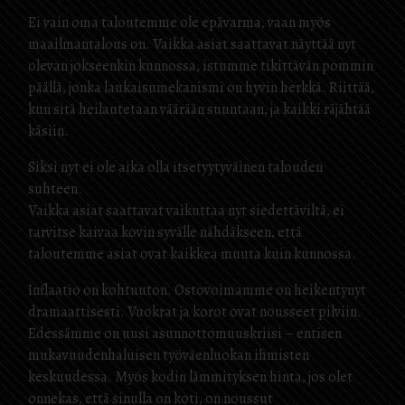
Ei vain oma taloutemme ole epävarma, vaan myös
maailmantalous on. Vaikka asiat saattavat näyttää nyt
olevan jokseenkin kunnossa, istumme tikittävän pommin
päällä, jonka laukaisumekanismi on hyvin herkkä. Riittää,
kun sitä heilautetaan väärään suuntaan, ja kaikki räjähtää
käsiin.
Siksi nyt ei ole aika olla itsetyytyväinen talouden
suhteen.
Vaikka asiat saattavat vaikuttaa nyt siedettäviltä, ei
tarvitse kaivaa kovin syvälle nähdäkseen, että
taloutemme asiat ovat kaikkea muuta kuin kunnossa.
Inflaatio on kohtuuton. Ostovoimamme on heikentynyt
dramaattisesti. Vuokrat ja korot ovat nousseet pilviin.
Edessämme on uusi asunnottomuuskriisi – entisen
mukavuudenhaluisen työväenluokan ihmisten
keskuudessa. Myös kodin lämmityksen hinta, jos olet
onnekas, että sinulla on koti, on noussut