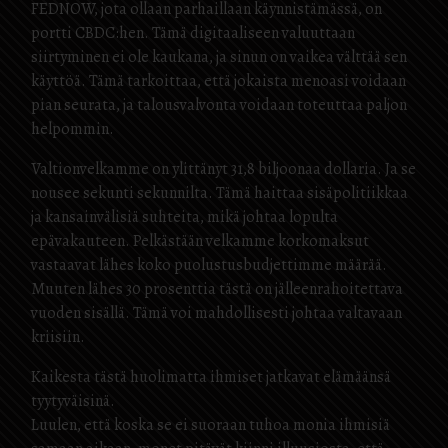
FEDNOW, jota ollaan parhaillaan käynnistämässä, on
portti CBDC:hen. Tämä digitaaliseen valuuttaan
siirtyminen ei ole kaukana, ja sinun on vaikea välttää sen
käyttöä. Tämä tarkoittaa, että jokaista menoasi voidaan
pian seurata, ja talousvalvonta voidaan toteuttaa paljon
helpommin.
Valtionvelkamme on ylittänyt 31,8 biljoonaa dollaria. Ja se
nousee sekunti sekunnilta. Tämä haittaa sisäpolitiikkaa
ja kansainvälisiä suhteita, mikä johtaa lopulta
epävakauteen. Pelkästään velkamme korkomaksut
vastaavat lähes koko puolustusbudjettimme määrää.
Muuten lähes 30 prosenttia tästä on jälleenrahoitettava
vuoden sisällä. Tämä voi mahdollisesti johtaa valtavaan
kriisiin.
Kaikesta tästä huolimatta ihmiset jatkavat elämäänsä
tyytyväisinä.
Luulen, että koska se ei suoraan tuhoa monia ihmisiä