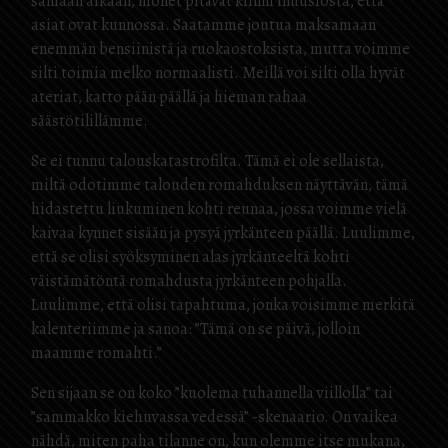
samaan aikaan, monet pitävät kiinni illuusiosta, että
asiat ovat kunnossa. Saatamme joutua maksamaan
enemmän bensiinistä ja ruokaostoksista, mutta voimme
silti toimia melko normaalisti. Meillä voi silti olla hyvät
ateriat, katto pään päällä ja hieman rahaa
säästötilillämme.
Se ei tunnu talouskatastrofilta. Tämä ei ole sellaista,
miltä odotimme talouden romahduksen näyttävän, tämä
hidastettu liukuminen kohti reunaa, jossa voimme vielä
kaivaa kynnet sisään ja pysyä jyrkänteen päällä. Luulimme,
että se olisi syöksyminen alas jyrkänteeltä kohti
väistämätöntä romahdusta jyrkänteen pohjalla.
Luulimme, että olisi tapahtuma, jonka voisimme merkitä
kalenteriimme ja sanoa: ”Tämä on se päivä, jolloin
maamme romahti.”
Sen sijaan se on koko ”kuolema tuhannella viillolla” tai
”sammakko kiehuvassa vedessä” -skenaario. On vaikea
nähdä, miten paha tilanne on, kun olemme itse mukana,