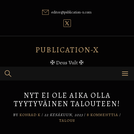
Skip
to
editor@publication-x.com
content
PUBLICATION-X
✠ Deus Vult ✠
NYT EI OLE AIKA OLLA
TYYTYVÄINEN TALOUTEEN!
BY
KONRAD K
/
22 KESÄKUUN, 2023
/
8 KOMMENTTIA
/
TALOUS