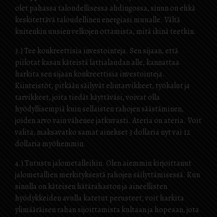
olet pahassa taloudellisessa ahdingossa, sinun on ehkä
keskitettävä taloudellinen energiasi muualle. Vältä
kuitenkin uusien velkojen ottamista, mitä ikinä teetkin.
3.) Tee konkreettisia investointeja. Sen sijaan, että
piilotat kasan käteistä lattialaudan alle, kannattaa
harkita sen sijaan konkreettisia investointeja.
Kiinteistöt, pitkään säilyvät elintarvikkeet, työkalut ja
tarvikkeet, joita tiedät käyttäväsi, voivat olla
hyödyllisempiä kuin sellaisten rahojen säästäminen,
joiden arvo vain vähenee jatkuvasti. Ateria on ateria. Voit
valita, maksavatko samat ainekset 3 dollaria nyt vai 12
dollaria myöhemmin.
4.) Tutustu jalometalleihin. Olen aiemmin kirjoittanut
jalometallien merkityksestä rahojen säilyttämisessä. Kun
sinulla on käteisen hätärahaston ja aineellisten
hyödykkeiden avulla katetut perusteet, voit harkita
ylimääräisen rahan sijoittamista kultaan ja hopeaan, jota