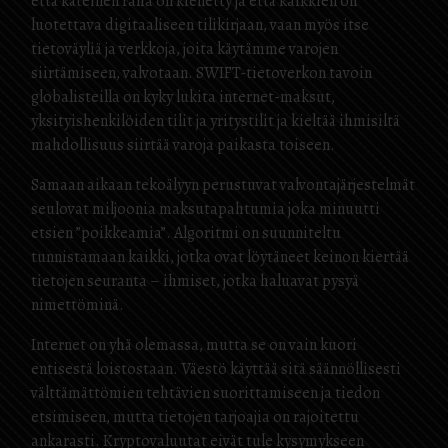
että käteinen raha on kielletty ja että kaikkien on
luotettava digitaaliseen tilikirjaan, vaan myös itse
tietoväyliä ja verkkoja, joita käytämme varojen
siirtämiseen, valvotaan. SWIFT-tietoverkon tavoin
globalisteilla on kyky lukita internet-maksut,
yksityishenkilöiden tilit ja yritystilit ja kieltää ihmisiltä
mahdollisuus siirtää varoja paikasta toiseen.
Samaan aikaan tekoälyyn perustuvat valvontajärjestelmät
seulovat miljoonia maksutapahtumia joka minuutti
etsien ”poikkeamia”. Algoritmi on suunniteltu
tunnistamaan kaikki, jotka ovat löytäneet keinon kiertää
tietojen seuranta – ihmiset, jotka haluavat pysyä
nimettöminä.
Internet on yhä olemassa, mutta se on vain kuori
entisestä loistostaan. Väestö käyttää sitä säännöllisesti
välttämättömien tehtävien suorittamiseen ja tiedon
etsimiseen, mutta tietojen tarjoajia on rajoitettu
ankarasti. Kryptovaluutat eivät tule kysymykseen