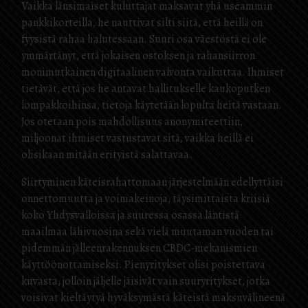
Vaikka länsimaiset kuluttajat maksavat yhä useammin
pankkikorteilla, he nauttivat silti siitä, että heillä on
fyysistä rahaa halutessaan. Suuri osa väestöstä ei ole
ymmärtänyt, että jokaisen ostoksen ja rahansiirron
monimutkainen digitaalinen valvonta vaikuttaa. Ihmiset
tietävät, että jos he antavat hallitukselle kaukoputken
lompakkoihinsa, tietoja käytetään lopulta heitä vastaan.
Jos otetaan pois mahdollisuus anonymiteettiin,
miljoonat ihmiset vastustavat sitä, vaikka heillä ei
olisikaan mitään erityistä salattavaa.
Siirtyminen käteisrahattomaan järjestelmään edellyttäisi
onnettomuutta ja voimakeinoja, täysimittaista kriisiä
koko Yhdysvalloissa ja suuressa osassa läntistä
maailmaa lähivuosina sekä vielä muutaman vuoden tai
pidemmän jälleenrakennuksen CBDC-mekanismien
käyttöönottamiseksi. Pienyritykset olisi poistettava
kuvasta, jolloin jäljelle jäisivät vain suuryritykset, jotka
voisivat kieltäytyä hyväksymästä käteistä maksuvälineenä