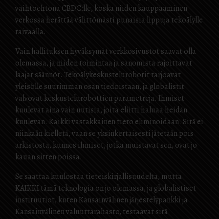
vaihtoehtona CBDC:lle, koska niiden kauppaaminen
verkossa herättää välittömästi punaisia lippuja tekoälylle
taivaalla.
Vain hallituksen hyväksymät verkkosivustot saavat olla
olemassa, ja niiden toimintaa ja sanomista rajoittavat
laajat säännöt. Tekoälykeskustelurobotit tarjoavat
yleisölle suurimman osan tiedoistaan, ja globalistit
valvovat keskustelurobottien parametreja. Ihmiset
kuulevat aina vain uutisia, joita eliitti haluaa heidän
kuulevan. Kaikki vastakkainen tieto eliminoidaan. Sitä ei
niinkään kielletä, vaan se yksinkertaisesti jätetään pois
arkistosta, kunnes ihmiset, jotka muistavat sen, ovat jo
kauan sitten poissa.
Se saattaa kuulostaa tieteiskirjallisuudelta, mutta
KAIKKI tämä teknologia on jo olemassa, ja globalistiset
instituutiot, kuten Kansainvälinen järjestelypankki ja
Kansainvälinen valuuttarahasto, testaavat sitä