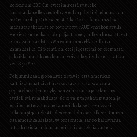
koekaniini CBDC:n levittämisessä suurelle
länsimaalaiselle väestölle. Heidän pilottiohjelmansa on
määrä saada päätökseen tänä kesänä, ja kansainväliset
maksutapahtumat on toteutettu eAUD-yksikön avulla.
He eivät kuitenkaan ole paljastaneet, milloin he saattavat
ottaa valuutan käyttöön valuuttamarkkinoilla tai
kansalaisille. Tärkeintä on, että järjestelmä on olemassa,
ja kaikki muut kansakunnat voivat kopioida sen ja ottaa
sen käyttöön.
Pohjimmiltaan globalistit tietävät, että Amerikan
kaltaiset maat eivät hyväksy täysin käteisvapaata
järjestelmää ilman nykyisen valuuttansa ja taloutensa
täydellistä romahdusta. Se ei vain tapahdu muuten, ja
epäilen, etteivät monet amerikkalaiset hyväksyisi
tällaista järjestelmää edes romahduksen jälkeen. Suurin
osa amerikkalaisista, 59 prosenttia, sanoo haluavansa
pitää käteistä mukanaan erilaisia ostoksia varten.