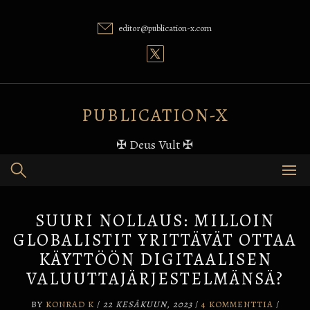
Skip
to
editor@publication-x.com
content
PUBLICATION-X
✠ Deus Vult ✠
SUURI NOLLAUS: MILLOIN
GLOBALISTIT YRITTÄVÄT OTTAA
KÄYTTÖÖN DIGITAALISEN
VALUUTTAJÄRJESTELMÄNSÄ?
BY
KONRAD K
/
22 KESÄKUUN, 2023
/
4 KOMMENTTIA
/