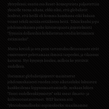
yhteydessä; suurin osa Reset-konsepteista paljastettiin
yleisölle tuona aikana, ehkä siksi, että globalistit
luulivat, että heillä oli homma hanskassa eikä kukaan
voinut tehdä mitään estääkseen heitä. Tähän kuului jopa
johdonmukainen puhe käteisvapaista järjestelmistä
”fyysisiin dollareihin kohdistuvan covidin leviämisen
estämiseksi”.
Mutta koviidi ja sen pieni tartuntakuolleisuusaste eivät
onnistuneet pelottamaan ihmisiä tarpeeksi, ja tilaisuus
kariutui. Nyt kysymys kuuluu, milloin he yrittävät
uudelleen.
Useimmat globalistijärjestöt mainitsevat
johdonmukaisesti vuoden 2030 aikatauluksi lukuisten
hankkeidensa loppuunsaattamiselle, mukaan lukien
”Suuri uudelleenkäynnistys” sekä useat ilmasto- ja
hiiliverotustavoitteet. WEF kutsuu sitä
”yhteiskunnalliseksi sopimukseksi maailmamme