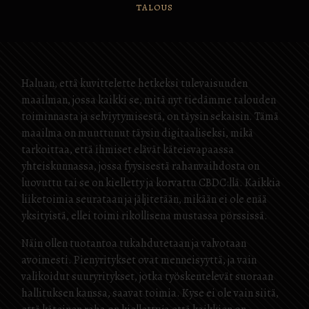
TALOUS
Haluan, että kuvittelette hetkeksi tulevaisuuden
maailman, jossa kaikki se, mitä nyt tiedämme talouden
toiminnasta ja selviytymisestä, on täysin sekaisin. Tämä
maailma on muuttunut täysin digitaaliseksi, mikä
tarkoittaa, että ihmiset elävät käteisvapaassa
yhteiskunnassa, jossa fyysisestä rahanvaihdosta on
luovuttu tai se on kielletty ja korvattu CBDC:llä. Kaikkia
liiketoimia seurataan ja jäljitetään, mikään ei ole enää
yksityistä, ellei toimi rikollisena mustassa pörssissä.
Näin ollen tuotantoa tukahdutetaan ja valvotaan
avoimesti. Pienyritykset ovat menneisyyttä, ja vain
valikoidut suuryritykset, jotka työskentelevät suoraan
hallituksen kanssa, saavat toimia. Kyse ei ole vain siitä,