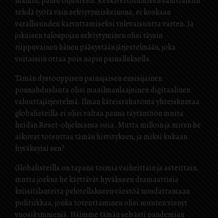
malliin, paluu orjuuteen. Keskivertoihmisen sallittaisiin
tehdä työtä vain selviytymiskeinona, ei koskaan
varallisuuden kartuttamiseksi tulevaisuutta varten. Ja
jokaisen talonpojan selviytyminen olisi täysin
riippuvainen hänen pääsystään järjestelmään, joka
voitaisiin ottaa pois napin painalluksella.
Tämän dystooppisen painajaisen ensisijainen
ponnahduslauta olisi maailmanlaajuinen digitaalinen
valuuttajärjestelmä. Ilman käteisrahatonta yhteiskuntaa
globalisteilla ei olisi valtaa panna täytäntöön muita
heidän Reset-ohjelmansa osia. Mutta milloin ja miten he
aikovat toteuttaa tämän hirvityksen, ja miksi kukaan
hyväksyisi sen?
Globalisteilla on tapana toimia vaiheittain ja asteittain,
mutta joskus he käyttävät hyväkseen dramaattisia
kriisitilanteita pelotellakseen väestöä noudattamaan
politiikkaa, jonka toteuttaminen olisi muuten vienyt
vuosikymmeniä. Näimme tämän selvästi pandemian