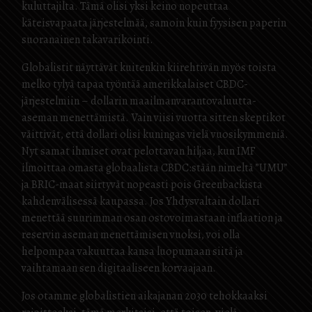
kuluttajilta. Tämä olisi yksi keino nopeuttaa
käteisvapaata järjestelmää, samoin kuin fyysisen paperin
suoranainen takavarikointi.
Globalistit näyttävät kuitenkin kiirehtivän myös toista
melko tylyä tapaa työntää amerikkalaiset CBDC-
järjestelmiin – dollarin maailmanvarantovaluutta-
aseman menettämistä. Vain viisi vuotta sitten skeptikot
väittivät, että dollari olisi kuningas vielä vuosikymmeniä.
Nyt samat ihmiset ovat pelottavan hiljaa, kun IMF
ilmoittaa omasta globaalista CBDC:stään nimeltä ”UMU”
ja BRIC-maat siirtyvät nopeasti pois Greenbackista
kahdenvälisessä kaupassa. Jos Yhdysvaltain dollari
menettää suurimman osan ostovoimastaan inflaation ja
reservin aseman menettämisen vuoksi, voi olla
helpompaa vakuuttaa kansa luopumaan siitä ja
vaihtamaan sen digitaaliseen korvaajaan.
Jos otamme globalistien aikajanan 2030 tehokkaaksi