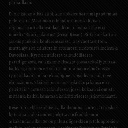
parhaillaan.
Ei ole kauan aikaa siitä, kun nokkosihottumapandemiaa
peloteltiin, Maailman talousfoorumin kaltaiset
organisaatiot alkoivat laajalti mainostaa käsitettä
nimeltä ”Suuri palautus” (Great Reset). Siitä kuiskattiin
joskus pankkiirikonferensseissa jo 15 vuotta sitten,
mutta nyt sitä edistettiin avoimesti tiedotusvälineissä ja
Davosissa. Kyse on uudesta taloudellisesta
paradigmasta, vallankumouksesta, jossa tekoäly johtaa
kaikkea, ihminen on rajattu muutamaan elintärkeään
työpaikkaan ja uusi teknologinen sosialismi hallitsee
elämäämme. Yksityisomaisuus hylätään ja kansa elää
päivittäin ”jaetussa taloudessa”, jossa kukaan ei omista
mitään ja kaikki lainataan kollektiivisesta järjestelmästä.
Reset tai neljäs teollinen vallankumous, kuten sitä joskus
kutsutaan, olisi uuden pelottavan feodalismin
aikakauden alku. Se on paluu oligarkkien ja talonpoikien