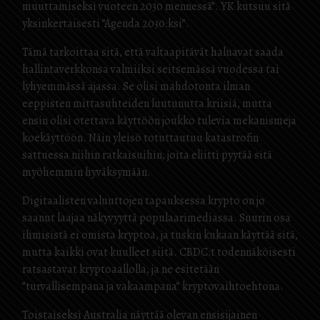
muuttamiseksi vuoteen 2030 mennessä”. YK kutsuu sitä
yksinkertaisesti ”Agenda 2030:ksi”.
Tämä tarkoittaa sitä, että valtaapitävät haluavat saada
hallintaverkkonsa valmiiksi seitsemässä vuodessa tai
lyhyemmässä ajassa. Se olisi mahdotonta ilman
eeppisten mittasuhteiden luutunutta kriisiä, mutta
ensin olisi otettava käyttöön joukko tulevia mekanismeja
koekäyttöön. Näin yleisö totuttautuu katastrofin
sattuessa niihin ratkaisuihin, joita eliitti pyytää sitä
myöhemmin hyväksymään.
Digitaalisten valuuttojen tapauksessa krypto on jo
saanut laajaa näkyvyyttä populaarimediassa. Suurin osa
ihmisistä ei omista kryptoa, ja tuskin kukaan käyttää sitä,
mutta kaikki ovat kuulleet siitä. CBDC:t todennäköisesti
ratsastavat kryptoaallolla, ja ne esitetään
”turvallisempana ja vakaampana” kryptovaihtoehtona.
Toistaiseksi Australia näyttää olevan ensisijainen