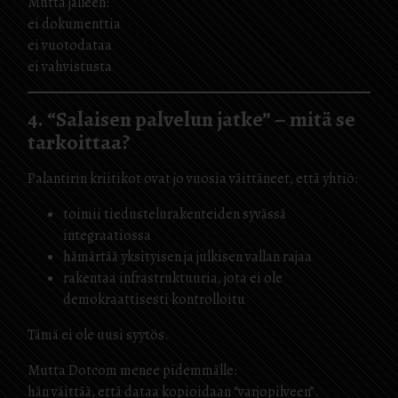
Mutta jälleen:
ei dokumenttia
ei vuotodataa
ei vahvistusta
4. “Salaisen palvelun jatke” – mitä se
tarkoittaa?
Palantirin kriitikot ovat jo vuosia väittäneet, että yhtiö:
toimii tiedustelurakenteiden syvässä
integraatiossa
hämärtää yksityisen ja julkisen vallan rajaa
rakentaa infrastruktuuria, jota ei ole
demokraattisesti kontrolloitu
Tämä ei ole uusi syytös.
Mutta Dotcom menee pidemmälle:
hän väittää, että dataa kopioidaan “varjopilveen”.