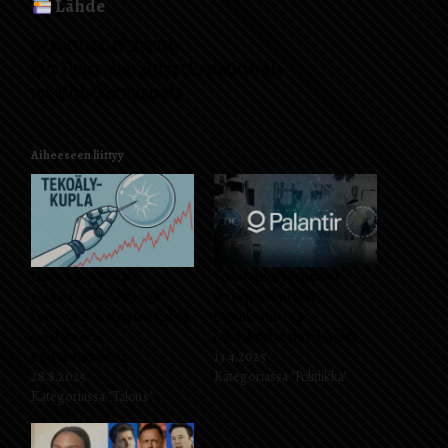
Lähde
Raportti24, 18.2.2026
Kim Dotcomin väitteet Palantirista ja
tekoälyhakkeroinnista
Aiheeseen liittyy
Onko tekoälykupla
Todisteisiin perustuva
puhkeamassa? Raportit
terveydenhuollon
kertovat heikoista tuloksista
vallankumous on
ja sijoittajien
teknokratiaa steroideissa
epävarmuudesta
13.4.2025
28.8.2025
Kategoriassa "Politiikka"
Kategoriassa "Talous"