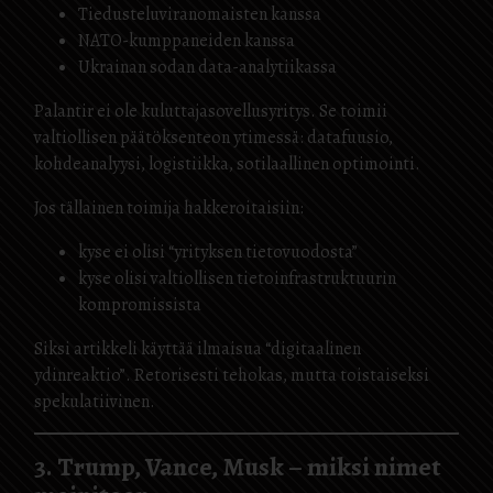
Tiedusteluviranomaisten kanssa
NATO-kumppaneiden kanssa
Ukrainan sodan data-analytiikassa
Palantir ei ole kuluttajasovellusyritys. Se toimii
valtiollisen päätöksenteon ytimessä: datafuusio,
kohdeanalyysi, logistiikka, sotilaallinen optimointi.
Jos tällainen toimija hakkeroitaisiin:
kyse ei olisi “yrityksen tietovuodosta”
kyse olisi valtiollisen tietoinfrastruktuurin
kompromissista
Siksi artikkeli käyttää ilmaisua “digitaalinen
ydinreaktio”. Retorisesti tehokas, mutta toistaiseksi
spekulatiivinen.
3. Trump, Vance, Musk – miksi nimet