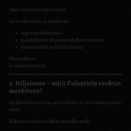
Tämä on erittäin vakava väite.
Jos se olisi totta, se merkitsisi:
sopimusrikkomuksia
mahdollisesti rikosoikeudellista vastuuta
kansainvälistä poliittista kriisiä
Mutta jälleen:
ei teknistä näyttöä.
5. Hiljaisuus – mitä Palantirin reaktio
merkitsee?
Artikkeli huomauttaa, että Palantir ei ole kommentoinut
asiaa.
Hiljaisuus voidaan tulkita monella tavalla: