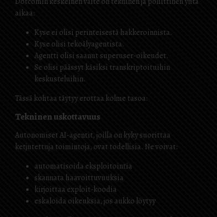
Dotcomin keskeinen väite on tekninen ja poliittinen yhtä
aikaa:
Kyse ei olisi perinteisestä hakkeroinnista.
Kyse olisi tekoälyagentista.
Agentti olisi saanut superuser-oikeudet.
Se olisi päässyt käsiksi transkriptoituihin
keskusteluihin.
Tässä kohtaa täytyy erottaa kolme tasoa:
Tekninen uskottavuus
Autonomiset AI-agentit, joilla on kyky suorittaa
ketjutettuja toimintoja, ovat todellisia. Ne voivat:
automatisoida eksploitointia
skannata haavoittuvuuksia
kirjoittaa exploit-koodia
eskaloida oikeuksia, jos aukko löytyy