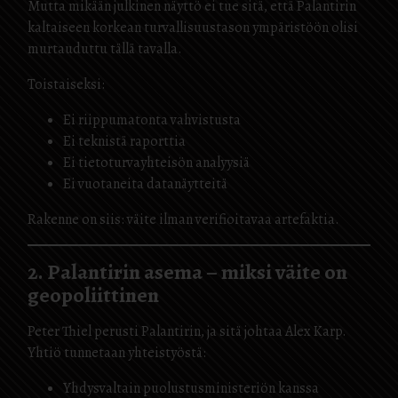
Mutta mikään julkinen näyttö ei tue sitä, että Palantirin
kaltaiseen korkean turvallisuustason ympäristöön olisi
murtauduttu tällä tavalla.
Toistaiseksi:
Ei riippumatonta vahvistusta
Ei teknistä raporttia
Ei tietoturvayhteisön analyysiä
Ei vuotaneita datanäytteitä
Rakenne on siis: väite ilman verifioitavaa artefaktia.
2. Palantirin asema – miksi väite on
geopoliittinen
Peter Thiel perusti Palantirin, ja sitä johtaa Alex Karp.
Yhtiö tunnetaan yhteistyöstä:
Yhdysvaltain puolustusministeriön kanssa