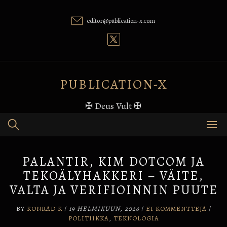
Skip
to
editor@publication-x.com
content
PUBLICATION-X
✠ Deus Vult ✠
PALANTIR, KIM DOTCOM JA
TEKOÄLYHAKKERI – VÄITE,
VALTA JA VERIFIOINNIN PUUTE
BY
KONRAD K
/
19 HELMIKUUN, 2026
/
EI KOMMENTTEJA
/
POLITIIKKA
,
TEKNOLOGIA