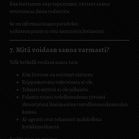
Kun luottamus on jo rapautunut, väitteet saavat
vetovoimaa ilman todisteita.
Se on informaatioajan paradoksi:
todisteen puute ei estä narratiivin leviämistä.
7. Mitä voidaan sanoa varmasti?
Tällä hetkellä voidaan sanoa vain:
Kim Dotcom on esittänyt väitteen.
Riippumatonta vahvistusta ei ole.
Teknistä näyttöä ei ole julkaistu.
Palantir toimii todellisuudessa tiiviissä
yhteistyössä länsimaisten turvallisuusrakenteiden
kanssa.
AI-agentit ovat teknisesti mahdollisia
hyökkäysvälineitä.