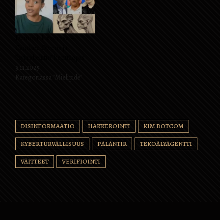
Demonit katseessa –
Candace Owens ja
”hybridieliitin” kenttäopas
3.11.2025
Kategoriassa "Mielipide"
DISINFORMAATIO
HAKKEROINTI
KIM DOTCOM
KYBERTURVALLISUUS
PALANTIR
TEKOÄLYAGENTTI
VÄITTEET
VERIFIOINTI