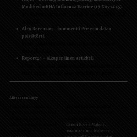
Modified mRNA Influenza Vaccine (19 Nov 2025)
https://www.nejm.org/doi/full/10.1056/NEJMoaXX
XXXXX
Alex Berenson – kommentti Pfizerin datan
poisjätöstä
https://alexberenson.substack.com/p/pfizers-
mrna-flu-data
Report24 – alkuperäinen artikkeli
https://report24.news/massive-auslassungen-in-
mrna-grippe-studie-was-verschweigt-pfizer/
Aiheeseen liittyy
Yhdysvaltain hallituksen
mRNA:n kehittäjä varoittaa
raportti paljastaa Pfizerin ja
”lintuinfluenssarokotteista”
Modernan tietoisesti
elintarvikehuollossa
valmistamat tappavat Covid-
Tohtori Robert Malone,
19-rokotteiden erät
maailmankuulu biokemisti,
24.7.2023
joka oli mRNA-teknologian