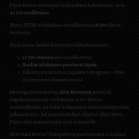
Pfizer kertoo avoimesti tutkimuksen kokokoosta: noin
45 000 osallistujaa
.
Mutta NEJM-artikkelissa esitellään vain
18 000
alle 65-
vuotiasta.
Tästä seuraa kolme kiistatonta fakta­havaintoa:
27 000 senioria
(65+) osallistuivat.
Heidän tuloksensa puuttuvat täysin.
Tällaista poisjättöä ei tapahdu vahingossa – kyse
on tietoisen valinnan tasosta.
Investigatiivitoimittaja
Alex Berenson
muotoili
ongelman suoraan: tutkimusta ei voi kutsua
menestykseksi, jos kaksi kolmasosaa aineistosta jätetään
julkaisematta. Jos senioritulokset olisivat olleet hyviä,
Pfizer olisi rummuttanut niitä etusivuille.
Mitä tämä kertoo? Datapaketin puuttuminen
ei koskaan