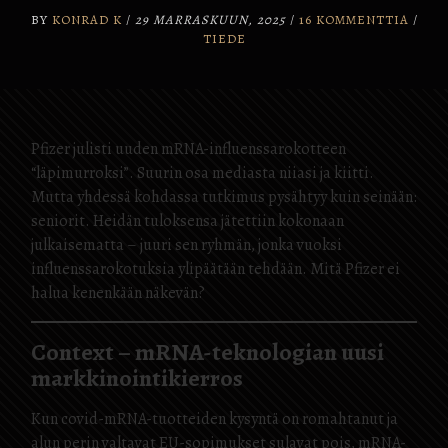
BY
KONRAD K
/
29 MARRASKUUN, 2025
/
16 KOMMENTTIA
/
TIEDE
Pfizer julisti uuden mRNA-influenssarokotteen
“läpimurroksi”. Suurin osa mediasta niiasi ja kiitti.
Mutta yhdessä kohdassa tutkimus pysähtyy kuin seinään:
seniorit. Heidän tuloksensa jätettiin kokonaan
julkaisematta – juuri sen ryhmän, jonka vuoksi
influenssarokotuksia ylipäätään tehdään. Mitä Pfizer ei
halua kenenkään näkevän?
Context – mRNA-teknologian uusi
markkinointikierros
Kun covid-mRNA-tuotteiden kysyntä on romahtanut ja
alun perin valtavat EU-sopimukset sulavat pois, mRNA-