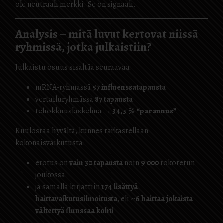
ole neutraali merkki. Se on signaali.
Analysis – mitä luvut kertovat niissä
ryhmissä, jotka julkaistiin?
Julkaistu osuus sisältää seuraavaa:
mRNA-ryhmässä
57 influenssatapausta
vertailuryhmässä
87 tapausta
tehokkuuslaskelma →
34,5 % “parannus”
Kuulostaa hyvältä, kunnes tarkastellaan
kokonaisvaikutusta:
erotus on
vain 30 tapausta
noin
9 000
rokotetun
joukossa
ja samalla kirjattiin
174 lisättyä
haittavaikutusilmoitusta
, eli
~6 haittaa jokaista
vältettyä flunssaa kohti