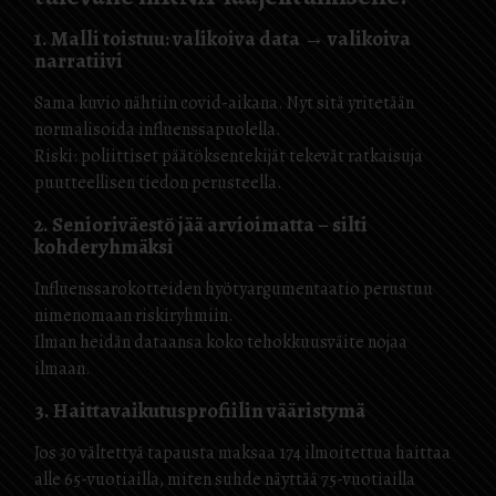
1. Malli toistuu: valikoiva data → valikoiva
narratiivi
Sama kuvio nähtiin covid-aikana. Nyt sitä yritetään
normalisoida influenssapuolella.
Riski: poliittiset päätöksentekijät tekevät ratkaisuja
puutteellisen tiedon perusteella.
2. Senioriväestö jää arvioimatta – silti
kohderyhmäksi
Influenssarokotteiden hyötyargumentaatio perustuu
nimenomaan riskiryhmiin.
Ilman heidän dataansa koko tehokkuusväite nojaa
ilmaan.
3. Haittavaikutusprofiilin vääristymä
Jos 30 vältettyä tapausta maksaa 174 ilmoitettua haittaa
alle 65-vuotiailla, miten suhde näyttää 75-vuotiailla