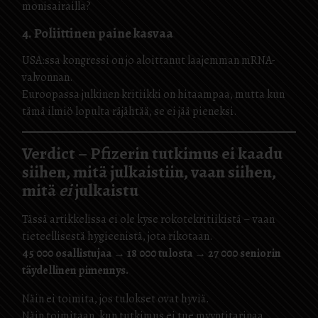
monisairailla?
4. Poliittinen paine kasvaa
USA:ssa kongressi on jo aloittanut laajemman mRNA-
valvonnan.
Euroopassa julkinen kritiikki on hitaampaa, mutta kun
tämä ilmiö lopulta räjähtää, se ei jää pieneksi.
Verdict – Pfizerin tutkimus ei kaadu
siihen, mitä julkaistiin, vaan siihen,
mitä
ei
julkaistu
Tässä artikkelissa ei ole kyse rokotekritiikistä – vaan
tieteellisestä hygieenistä, jota rikotaan.
45 000 osallistujaa → 18 000 tulosta → 27 000 seniorin
täydellinen pimennys.
Näin ei toimita, jos tulokset ovat hyviä.
Näin toimitaan, kun tutkimus ei tue myyntitarinaa.