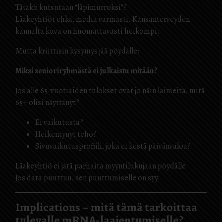
Tätäkö kutsutaan “läpimurroksi”?
Lääkeyhtiöt ehkä, media varmasti. Kansanterveyden
kannalta kuva on huomattavasti heikompi.
Mutta kriittisin kysymys jää pöydälle:
Miksi senioriryhmästä ei julkaistu mitään?
Jos alle 65-vuotiaiden tulokset ovat jo näin laimeita, mitä
65+ olisi näyttänyt?
Ei vaikutusta?
Heikentynyt teho?
Sivuvaikutusprofiili, joka ei kestä päivänvaloa?
Lääkeyhtiö ei jätä parhaita myyntilukujaan pöydälle.
Jos data puuttuu, sen puuttumiselle on syy.
Implications – mitä tämä tarkoittaa
tulevalle mRNA-laajentumiselle?