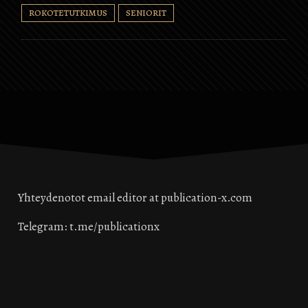
rokotuspalvelun.Pfizerin
ROKOTETUTKIMUS
SENIORIT
kerta-annosrokotetta
tarjotaan 50 myymälässä 1.
huhtikuuta alkaen kaikille…
Yhteydenotot email editor at publication-x.com
Telegram: t.me/publicationx