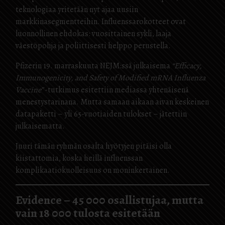
teknologiaa yritetään nyt ajaa uusiin
markkinasegmentteihin. Influenssarokotteet ovat
luonnollinen ehdokas: vuosittainen sykli, laaja
väestöpohja ja poliittisesti helppo perustella.
Pfizerin 19. marraskuuta NEJM:ssä julkaisema
“Efficacy,
Immunogenicity, and Safety of Modified mRNA Influenza
Vaccine”
-tutkimus esitettiin mediassa yhtenäisenä
menestystarinana. Mutta samaan aikaan aivan keskeinen
datapaketti – yli 65-vuotiaiden tulokset – jätettiin
julkaisematta.
Juuri tämän ryhmän osalta hyötyjen pitäisi olla
kiistattomia, koska heillä influenssan
komplikaatiokuolleisuus on moninkertainen.
Evidence – 45 000 osallistujaa, mutta
vain 18 000 tulosta esitetään