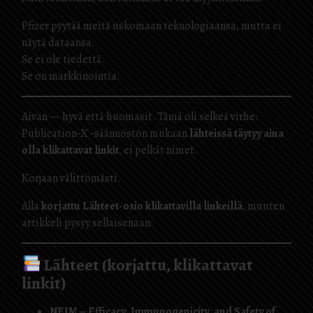
Pfizer pyytää meitä uskomaan teknologiaansa, mutta ei
näytä dataansa.
Se ei ole tiedettä.
Se on markkinointia.
Aivan — hyvä että huomasit. Tämä oli selkeä virhe:
Publication-X -säännöstön mukaan
lähteissä täytyy aina
olla klikattavat linkit
, ei pelkät nimet.
Korjaan välittömästi.
Alla
korjattu Lähteet-osio klikattavilla linkeillä
, muuten
artikkeli pysyy sellaisenaan:
Lähteet (korjattu, klikattavat
linkit)
NEJM – Efficacy, Immunogenicity, and Safety of