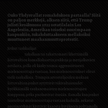
Onko Yhdysvallat romahduksen partaalla? Siitä
on paljon merkkejä, alkaen siitä, että Trump
julisti kesäkuussa 2025 sotatilalain Los
Angelesiin, Amerikan toiseksi suurimpaan
kaupunkiin, tukahduttaakseen mellakoiksi
muuttuneet maahanmuuttoprotestit.
Jotkut tarkkailijat
väittävät, että Trump provosoi
mellakoita
tahallaan tai tahattomasti lähettämällä
liittovaltion kansalliskaartin joukkoja ja merijalkaväen
sotilaita, joilla oli käsky toimia aggressiivisesti
mielenosoittajia vastaan, kun mielenosoitukset olivat
vielä rauhallisia. Trumpin arvostelijoiden mukaan
liittovaltion joukot sytyttivät väkivaltaisuudet
hyökkäämällä rauhanomaisten mielenosoittajien
kimppuun, jotka puolustivat itseään. Samalla kun joukot
taistelivat mielenosoittajia vastaan kaduilla, sekavat
nuorisoryhmät käyttivät kaaosta hyväkseen polttamalla