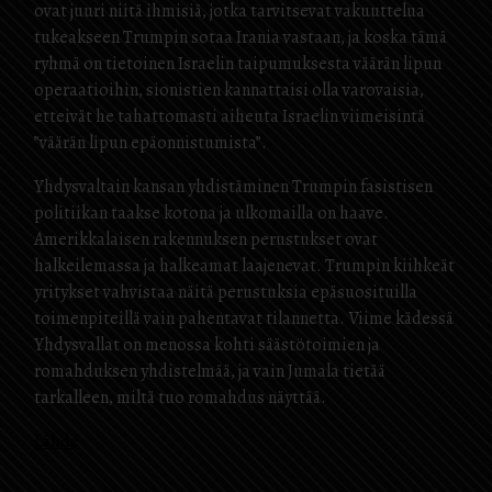
ovat juuri niitä ihmisiä, jotka tarvitsevat vakuuttelua
tukeakseen Trumpin sotaa Irania vastaan, ja koska tämä
ryhmä on tietoinen Israelin taipumuksesta väärän lipun
operaatioihin, sionistien kannattaisi olla varovaisia,
etteivät he tahattomasti aiheuta Israelin viimeisintä
”väärän lipun epäonnistumista”.
Yhdysvaltain kansan yhdistäminen Trumpin fasistisen
politiikan taakse kotona ja ulkomailla on haave.
Amerikkalaisen rakennuksen perustukset ovat
halkeilemassa ja halkeamat laajenevat. Trumpin kiihkeät
yritykset vahvistaa näitä perustuksia epäsuosituilla
toimenpiteillä vain pahentavat tilannetta. Viime kädessä
Yhdysvallat on menossa kohti säästötoimien ja
romahduksen yhdistelmää, ja vain Jumala tietää
tarkalleen, miltä tuo romahdus näyttää.
Lähde