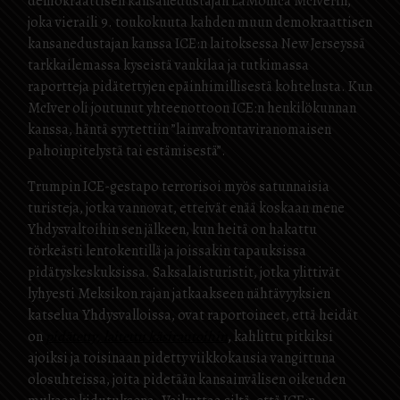
demokraattisen kansanedustajan LaMonica McIverin,
joka vieraili 9. toukokuuta kahden muun demokraattisen
kansanedustajan kanssa ICE:n laitoksessa New Jerseyssä
tarkkailemassa kyseistä vankilaa ja tutkimassa
raportteja pidätettyjen epäinhimillisestä kohtelusta. Kun
McIver oli joutunut yhteenottoon ICE:n henkilökunnan
kanssa, häntä syytettiin ”lainvalvontaviranomaisen
pahoinpitelystä tai estämisestä”.
Trumpin ICE-gestapo terrorisoi myös satunnaisia
turisteja, jotka vannovat, etteivät enää koskaan mene
Yhdysvaltoihin sen jälkeen, kun heitä on hakattu
törkeästi lentokentillä ja joissakin tapauksissa
pidätyskeskuksissa. Saksalaisturistit, jotka ylittivät
lyhyesti Meksikon rajan jatkaakseen nähtävyyksien
katselua Yhdysvalloissa, ovat raportoineet, että heidät
on
pidätetty, laitettu käsirautoihin
, kahlittu pitkiksi
ajoiksi ja toisinaan pidetty viikkokausia vangittuna
olosuhteissa, joita pidetään kansainvälisen oikeuden