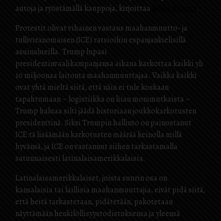
autoja ja ryöstämällä kauppoja, kirjoittaa
Kevin Barrett
.
Protestit olivat vihainen vastaus maahanmuutto- ja
tulliviranomaisen (ICE) ratsioihin espanjankielisillä
asuinalueilla. Trump lupasi
presidentinvaalikampanjansa aikana karkottaa kaikki yli
10 miljoonaa laitonta maahanmuuttajaa. Vaikka kaikki
ovat yhtä mieltä siitä, että näin ei tule koskaan
tapahtumaan – logistiikka on liian monimutkaista –
Trump haluaa silti jäädä historiaan joukkokarkotusten
presidenttinä. Siksi Trumpin hallinto on painostanut
ICE:tä lisäämään karkotusten määrää keinolla millä
hyvänsä, ja ICE on vastannut siihen tarkastamalla
satunnaisesti latinalaisamerikkalaisia.
Latinalaisamerikkalaiset, joista suurin osa on
kansalaisia tai laillisia maahanmuuttajia, eivät pidä siitä,
että heitä tarkastetaan, pidätetään, pakotetaan
näyttämään henkilöllisyystodistuksensa ja yleensä