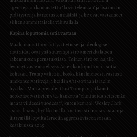
mukaan kidutuksena. Vaikuttaa siltä, että ICE:n
agentteja on kannustettu ”kovistelemaan” ja lisäämään
pidätysten ja karkotusten määrää, ja he ovat vastanneet
siihen summittaisella väkivallalla.
Kapina loputtomia sotia vastaan
Maahanmuuttoon liittyvät etniset ja ideologiset
ristiriidat ovat yhä suurempi särö amerikkalaisen
rakennuksen perustuksissa. Toinen särö on laajalle
levinnyt vastenmielisyys Amerikan loputtomia sotia
kohtaan. Trump valittiin, koska hän ilmeisesti vastusti
uuskonservatiiveja ja heidän 9/11-sotiaan Israelin
hyväksi. Mutta presidenttinä Trump on jatkanut
neokonservatiivien 9/11-hanketta ”eliminoida seitsemän
maata viidessä vuodessa”, kuten kenraali Wesley Clark
asian ilmaisi, hyökkäämällä toistuvasti Irania vastaan ja
liittymällä lopulta Israelin aggressiiviseen sotaan
kesäkuussa 2025.