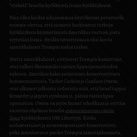
”törkeää” Israelin hyökkäystä Iranin hyökkäyksenä.
Näin ollen heidän aikaisemman käytöksensä perusteella
voimme olettaa, että sionistit harkitsevat törkeän
hyökkäyksen käynnistämistä Amerikkaa vastaan, josta
syytetään Irania. Heidän tavoitteenaan olisi koota
amerikkalaiset Trumpin sodan taakse.
Mutta amerikkalaiset, erityisesti Trumpin kannattajat,
ovat tulleet fiksummiksi väärien lippuoperaatioiden
suhteen. Amerikan kaksi suosituinta konservatiivista
kommentaattoria, Tucker Carlson ja Candace Owens,
ovat alkaneet julkaista todisteita siitä, että Israel tappoi
Kennedyt ja järjesti syyskuun 11. päivän väärän lipun
operaation. Owens on myös luonut tehokkaan ja erittäin
suositun ohjelman Israelin
epäonnistuneesta väärän
lipun
hyökkäyksestä USS Libertyyn. Koska
sodanvastaiset ja sionisminvastaiset konservatiivit,
jotka muodostavat puolet Trumpin äänestäjäkunnasta,