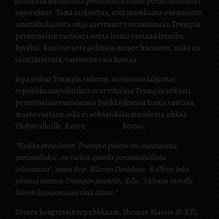
jättämällä huomiotta presidentin vallan perustuslailliset
rajoitukset. Tämä tarkoittaa, että murskaava enemmistö
amerikkalaisista on jo asettunut vastustamaan Trumpin
perustuslain vastaista sotaa Irania vastaan Israelin
hyväksi. Kun tuo sota jatkuu ja menee huonosti, mikä on
väistämätöntä, vastustus vain kasvaa.
Jopa jotkut Trumpia tukevat, sionistien lahjomat
republikaanipoliitikot ovat vihaisia Trumpin selvästi
perustuslain vastaisesta hyökkäyksestä Irania vastaan,
maata vastaan, joka ei selvästikään muodosta uhkaa
Yhdysvalloille. Kuten
NBC News
kertoi:
”Vaikka presidentti Trumpin päätös voi osoittautua
perustelluksi, on vaikea ajatella perustuslaillista
oikeutusta”, sanoi Rep. Warren Davidson, R-Ohio, joka
yleensä asettuu Trumpin puolelle, X:lle. ”Odotan innolla
hänen lausuntojaan tänä iltana.”
Toinen kongressin republikaani, Thomas Massie (R-KY),