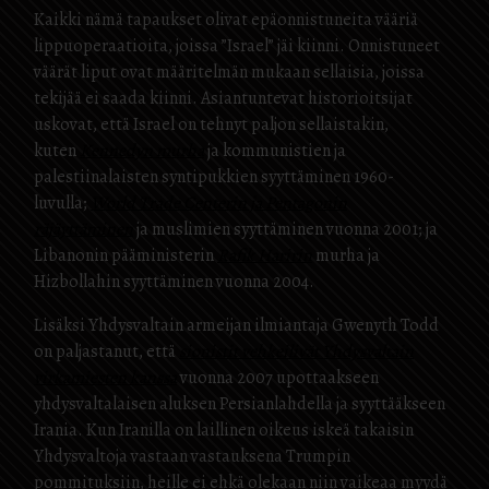
Kaikki nämä tapaukset olivat epäonnistuneita vääriä
lippuoperaatioita, joissa ”Israel” jäi kiinni. Onnistuneet
väärät liput ovat määritelmän mukaan sellaisia, joissa
tekijää ei saada kiinni. Asiantuntevat historioitsijat
uskovat, että Israel on tehnyt paljon sellaistakin,
kuten
Kennedyn murha
ja kommunistien ja
palestiinalaisten syntipukkien syyttäminen 1960-
luvulla;
World Trade Centerin ja Pentagonin
räjäyttäminen
ja muslimien syyttäminen vuonna 2001; ja
Libanonin pääministerin
Rafik Haririn
murha ja
Hizbollahin syyttäminen vuonna 2004.
Lisäksi Yhdysvaltain armeijan ilmiantaja Gwenyth Todd
on paljastanut, että
sionistit vehkeilivät Yhdysvaltain
virkamiesten kanssa
vuonna 2007 upottaakseen
yhdysvaltalaisen aluksen Persianlahdella ja syyttääkseen
Irania. Kun Iranilla on laillinen oikeus iskeä takaisin
Yhdysvaltoja vastaan vastauksena Trumpin
pommituksiin, heille ei ehkä olekaan niin vaikeaa myydä