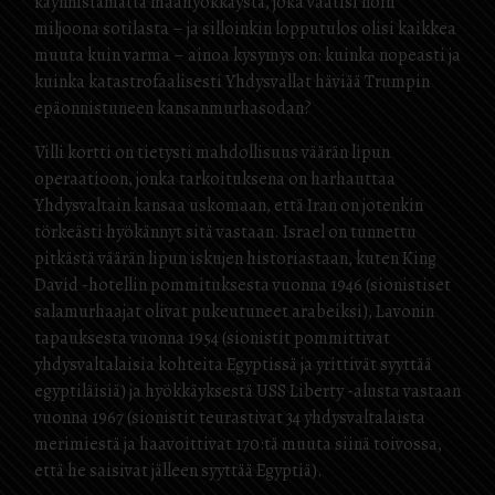
käynnistämättä maahyökkäystä, joka vaatisi noin
miljoona sotilasta – ja silloinkin lopputulos olisi kaikkea
muuta kuin varma – ainoa kysymys on: kuinka nopeasti ja
kuinka katastrofaalisesti Yhdysvallat häviää Trumpin
epäonnistuneen kansanmurhasodan?
Villi kortti on tietysti mahdollisuus väärän lipun
operaatioon, jonka tarkoituksena on harhauttaa
Yhdysvaltain kansaa uskomaan, että Iran on jotenkin
törkeästi hyökännyt sitä vastaan. Israel on tunnettu
pitkästä väärän lipun iskujen historiastaan, kuten King
David -hotellin pommituksesta vuonna 1946 (sionistiset
salamurhaajat olivat pukeutuneet arabeiksi), Lavonin
tapauksesta vuonna 1954 (sionistit pommittivat
yhdysvaltalaisia kohteita Egyptissä ja yrittivät syyttää
egyptiläisiä) ja hyökkäyksestä USS Liberty -alusta vastaan
vuonna 1967 (sionistit teurastivat 34 yhdysvaltalaista
merimiestä ja haavoittivat 170:tä muuta siinä toivossa,
että he saisivat jälleen syyttää Egyptiä).