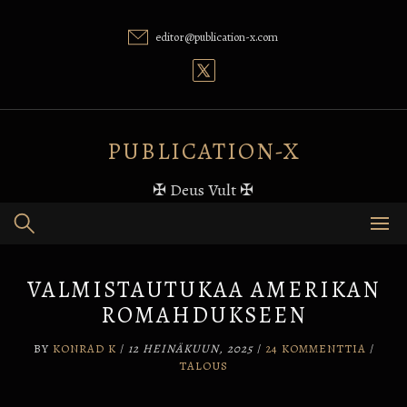
Skip
to
editor@publication-x.com
content
PUBLICATION-X
✠ Deus Vult ✠
VALMISTAUTUKAA AMERIKAN
ROMAHDUKSEEN
BY
KONRAD K
/
12 HEINÄKUUN, 2025
/
24 KOMMENTTIA
/
TALOUS