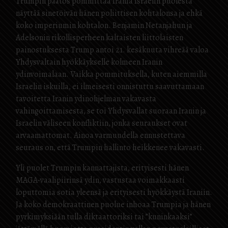
Trumpin päätös pommittaa Irania Israelin puolesta
näyttää sinetöivän hänen poliittisen kohtalonsa ja ehkä
koko imperiumin kohtalon. Benjamin Netanjahun ja
Adelsonin rikollisperheen kaltaisten liittolaisten
painostuksesta Trump antoi 21. kesäkuuta vihreää valoa
Yhdysvaltain hyökkäykselle kolmeen Iranin
ydinvoimalaan. Vaikka pommituksella, kuten aiemmilla
Israelin iskuilla, ei ilmeisesti onnistuttu saavuttamaan
tavoitetta Iranin ydinohjelman vakavasta
vahingoittamisesta, se toi Yhdysvallat suoraan Iranin ja
Israelin väliseen konfliktiin, jonka seuraukset ovat
arvaamattomat. Ainoa varmuudella ennustettava
seuraus on, että Trumpin hallinto heikkenee vakavasti.
Yli puolet Trumpin kannattajista, erityisesti hänen
MAGA-vaalipiirinsä ydin, vastustaa voimakkaasti
loputtomia sotia yleensä ja erityisesti hyökkäystä Iraniin.
Ja koko demokraattinen puolue inhoaa Trumpia ja hänen
pyrkimyksiään tulla diktaattoriksi tai ”kuninkaaksi”