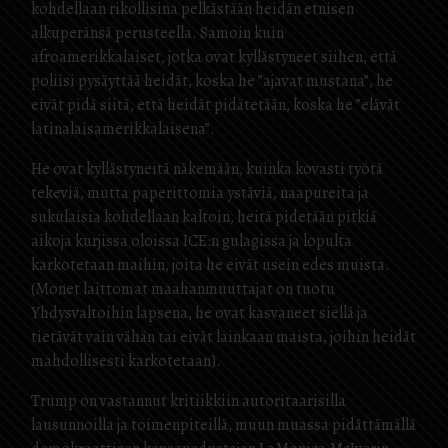
kohdellaan rikollisina pelkästään heidän etnisen
alkuperänsä perusteella. Samoin kuin
afroamerikkalaiset, jotka ovat kyllästyneet siihen, että
poliisi pysäyttää heidät, koska he ”ajavat mustana”, he
eivät pidä siitä, että heidät pidätetään, koska he ”elävät
latinalaisamerikkalaisena”.
He ovat kyllästyneitä näkemään, kuinka kovasti työtä
tekeviä, mutta paperittomia ystäviä, naapureita ja
sukulaisia kohdellaan kaltoin, heitä pidetään pitkiä
aikoja kurjissa oloissa ICE:n gulagissa ja lopulta
karkotetaan maihin, joita he eivät usein edes muista.
(Monet laittomat maahanmuuttajat on tuotu
Yhdysvaltoihin lapsena, he ovat kasvaneet siellä ja
tietävät vain vähän tai eivät lainkaan maista, joihin heidät
mahdollisesti karkotetaan).
Trump on vastannut kritiikkiin autoritaarisilla
lausunnoilla ja toimenpiteillä, muun muassa pidättämällä