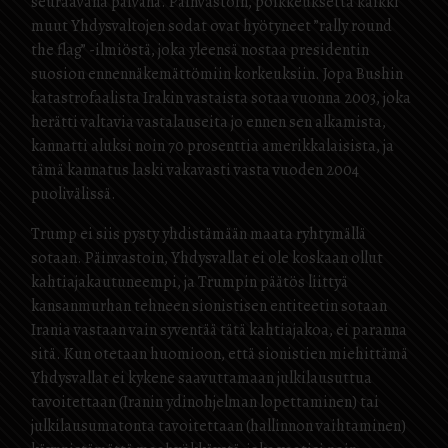
seuraavana päivänä. Päinvastoin, poikkeuksetta kaikki
muut Yhdysvaltojen sodat ovat hyötyneet ”rally round
the flag” -ilmiöstä, joka yleensä nostaa presidentin
suosion ennennäkemättömiin korkeuksiin. Jopa Bushin
katastrofaalista Irakin vastaista sotaa vuonna 2003, joka
herätti valtavia vastalauseita jo ennen sen alkamista,
kannatti aluksi noin 70 prosenttia amerikkalaisista, ja
tämä kannatus laski vakavasti vasta vuoden 2004
puolivälissä.
Trump ei siis pysty yhdistämään maata ryhtymällä
sotaan. Päinvastoin, Yhdysvallat ei ole koskaan ollut
kahtiajakautuneempi, ja Trumpin päätös liittyä
kansanmurhan tehneen sionistisen entiteetin sotaan
Irania vastaan vain syventää tätä kahtiajakoa, ei paranna
sitä. Kun otetaan huomioon, että sionistien miehittämä
Yhdysvallat ei kykene saavuttamaan julkilausuttua
tavoitettaan (Iranin ydinohjelman lopettaminen) tai
julkilausumatonta tavoitettaan (hallinnon vaihtaminen)