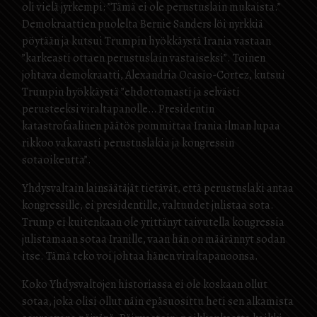
oli vielä jyrkempi: ”Tämä ei ole perustuslain mukaista.”
Demokraattien puolelta Bernie Sanders löi nyrkkiä
pöytään ja kutsui Trumpin hyökkäystä Irania vastaan
”karkeasti ottaen perustuslain vastaiseksi”. Toinen
johtava demokraatti, Alexandria Ocasio-Cortez, kutsui
Trumpin hyökkäystä ”ehdottomasti ja selvästi
perusteeksi viraltapanolle… Presidentin
katastrofaalinen päätös pommittaa Irania ilman lupaa
rikkoo vakavasti perustuslakia ja kongressin
sotaoikeutta”.
Yhdysvaltain lainsäätäjät tietävät, että perustuslaki antaa
kongressille, ei presidentille, valtuudet julistaa sota.
Trump ei kuitenkaan ole yrittänyt taivutella kongressia
julistamaan sotaa Iranille, vaan hän on määrännyt sodan
itse. Tämä teko voi johtaa hänen viraltapanoonsa.
Koko Yhdysvaltojen historiassa ei ole koskaan ollut
sotaa, joka olisi ollut näin epäsuosittu heti sen alkamista