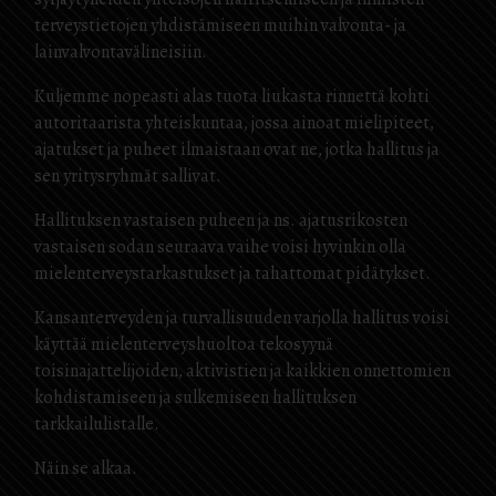
terveystietojen yhdistämiseen muihin valvonta- ja
lainvalvontavälineisiin.
Kuljemme nopeasti alas tuota liukasta rinnettä kohti
autoritaarista yhteiskuntaa, jossa ainoat mielipiteet,
ajatukset ja puheet ilmaistaan ​​ovat ne, jotka hallitus ja
sen yritysryhmät sallivat.
Hallituksen vastaisen puheen ja ns. ajatusrikosten
vastaisen sodan seuraava vaihe voisi hyvinkin olla
mielenterveystarkastukset ja tahattomat pidätykset.
Kansanterveyden ja turvallisuuden varjolla hallitus voisi
käyttää mielenterveyshuoltoa tekosyynä
toisinajattelijoiden, aktivistien ja kaikkien onnettomien
kohdistamiseen ja sulkemiseen hallituksen
tarkkailulistalle.
Näin se alkaa.