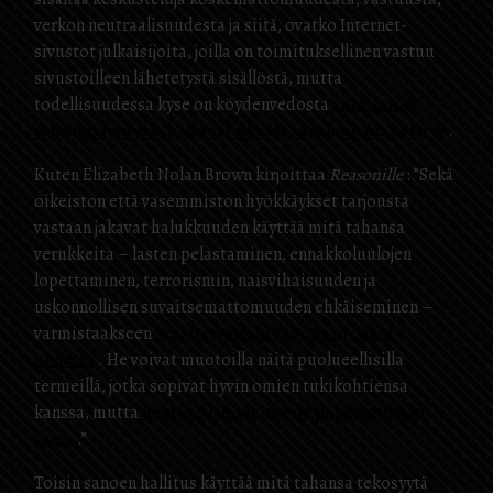
verkon neutraalisuudesta ja siitä, ovatko Internet-
sivustot julkaisijoita, joilla on toimituksellinen vastuu
sivustoilleen lähetetystä sisällöstä, mutta
todellisuudessa kyse on köydenvedosta
siitä, missä
sensuuri (yritys ja hallitus) alkaa ja sananvapaus päättyy
.
Kuten Elizabeth Nolan Brown kirjoittaa
Reasonille
: ”Sekä
oikeiston että vasemmiston hyökkäykset tarjousta
vastaan ​​jakavat halukkuuden käyttää mitä tahansa
verukkeita – lasten pelastaminen, ennakkoluulojen
lopettaminen, terrorismin, naisvihaisuuden ja
uskonnollisen suvaitsemattomuuden ehkäiseminen –
varmistaakseen
keskitetymmän valvonnan online-
puhetta
. He voivat muotoilla näitä puolueellisilla
termeillä, jotka sopivat hyvin omien tukikohtiensa
kanssa, mutta
heidän päämääränsä on pohjimmiltaan
sama
.”
Toisin sanoen hallitus käyttää mitä tahansa tekosyytä