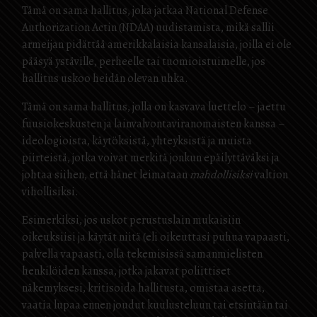
Tämä on sama hallitus, joka jatkaa National Defense
Authorization Actin (NDAA) uudistamista, mikä sallii
armeijan pidättää amerikkalaisia ​​kansalaisia, joilla ei ole
pääsyä ystäville, perheelle tai tuomioistuimelle, jos
hallitus uskoo heidän olevan uhka.
Tämä on sama hallitus, jolla on kasvava luettelo – jaettu
fuusiokeskusten ja lainvalvontaviranomaisten kanssa –
ideologioista, käytöksistä, yhteyksistä ja muista
piirteistä, jotka voivat merkitä jonkun epäilyttäväksi ja
johtaa siihen, että hänet leimataan
mahdollisiksi
valtion
vihollisiksi.
Esimerkiksi, jos uskot perustuslain mukaisiin
oikeuksiisi ja käytät niitä (eli oikeuttasi puhua vapaasti,
palvella vapaasti, olla tekemisissä samanmielisten
henkilöiden kanssa, jotka jakavat poliittiset
näkemyksesi, kritisoida hallitusta, omistaa asetta,
vaatia lupaa ennen joudut kuulusteluun tai etsintään tai