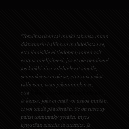
”Totalitaarisen tai minkä tahansa muun
diktatuurin hallinnan mahdollistaa se,
että ihmisille ei tiedoteta; miten voit
esittää mielipiteesi, jos et ole tietoinen?
Jos kaikki aina valehtelevat sinulle,
seurauksena ei ole se, että sinä uskot
valheisiin, vaan pikemminkin se,
että
kukaan ei usko enää mihinkään
…
Ja kansa, joka ei enää voi uskoa mitään,
ei voi tehdä päätöstään. Se on riistetty
paitsi toimintakyvystään, myös
kyvystään ajatella ja tuomita. Ja