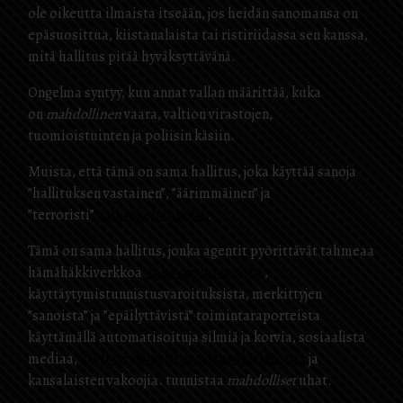
ole oikeutta ilmaista itseään, jos heidän sanomansa on
epäsuosittua, kiistanalaista tai ristiriidassa sen kanssa,
mitä hallitus pitää hyväksyttävänä.
Ongelma syntyy, kun annat vallan määrittää, kuka
on
mahdollinen
vaara, valtion virastojen,
tuomioistuinten ja poliisin käsiin.
Muista, että tämä on sama hallitus, joka käyttää sanoja
”hallituksen vastainen”, ”äärimmäinen” ja
”terroristi”
vaihtokelpoisesti
.
Tämä on sama hallitus, jonka agentit pyörittävät tahmeaa
hämähäkkiverkkoa
uhka-arvioinneista
,
käyttäytymistunnistusvaroituksista, merkittyjen
”sanoista” ja ”epäilyttävistä” toimintaraporteista
käyttämällä automatisoituja silmiä ja korvia, sosiaalista
mediaa,
käyttäytymisen tunnistusohjelmistoa
ja
kansalaisten vakoojia. tunnistaa
mahdolliset
uhat.