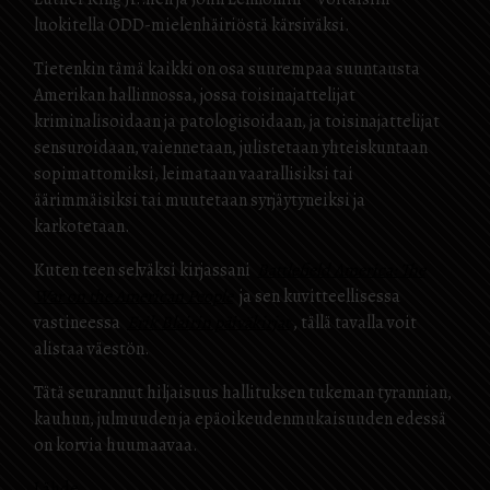
luokitella ODD-mielenhäiriöstä kärsiväksi.
Tietenkin tämä kaikki on osa suurempaa suuntausta
Amerikan hallinnossa, jossa toisinajattelijat
kriminalisoidaan ja patologisoidaan, ja toisinajattelijat
sensuroidaan, vaiennetaan, julistetaan yhteiskuntaan
sopimattomiksi, leimataan vaarallisiksi tai
äärimmäisiksi tai muutetaan syrjäytyneiksi ja
karkotetaan.
Kuten teen selväksi kirjassani
Battlefield America: The
War on the American People
ja sen kuvitteellisessa
vastineessa
Erik Blairin päiväkirjat
, tällä tavalla voit
alistaa väestön.
Tätä seurannut hiljaisuus hallituksen tukeman tyrannian,
kauhun, julmuuden ja epäoikeudenmukaisuuden edessä
on korvia huumaavaa.
Lähde