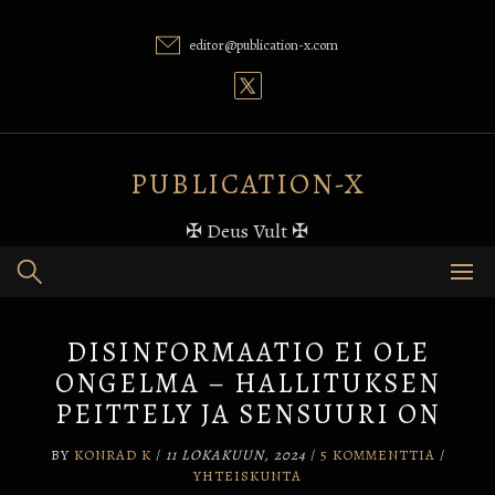
Skip
to
editor@publication-x.com
content
PUBLICATION-X
✠ Deus Vult ✠
DISINFORMAATIO EI OLE
ONGELMA – HALLITUKSEN
PEITTELY JA SENSUURI ON
BY
KONRAD K
/
11 LOKAKUUN, 2024
/
5 KOMMENTTIA
/
YHTEISKUNTA