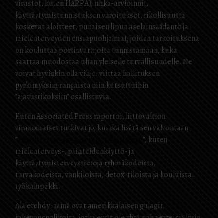
virastot, kuten HARPA), uhka-arvioinnit,
käyttäytymistunnistuksen varoitukset, rikollisuutta
koskevat aloitteet, punaisen lipun aselainsäädäntö ja
mielenterveyden ensiapuohjelmat, joiden tarkoituksena
on kouluttaa portinvartijoita tunnistamaan, kuka
saattaa muodostaa uhan yleiselle turvallisuudelle. Ne
voivat hyvinkin olla vihje. viittaa hallituksen
pyrkimyksiin rangaista niin kutsuttuihin
”ajatusrikoksiin” osallistuvia.
Kuten Associated Press raportoi, liittovaltion
viranomaiset tutkivat jo, kuinka lisätä sen valvontaan
”
tunnistettavissa olevia potilastietoja
”, kuten
mielenterveys-, päihteidenkäyttö- ja
käyttäytymisterveystietoja ryhmäkodeista,
turvakodeista, vankiloista, detox-tiloista ja kouluista.
työkalupakki.
Älä erehdy: nämä ovat amerikkalaisen gulagin
rakennuspalikoita, jotka eivät ole yhtä pahaenteisiä kuin