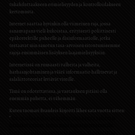
tukahduttaakseen erimielisyyden ja kontrolloidakseen
kertomusta.
Internet saattaa hyvinkin olla viimeinen raja, jossa
sananvapaus vielä kukoistaa, erityisesti poliittisesti
epäkorrektille puheelle ja disinformaatiolle, jotka
testaavat niin sanotun tasa-arvoisen sitoutumisemme
rajoja ensimmäisen lisäyksen laajamielisyyksiin.
Internetissä on runsaasti valheita ja valheita,
harhaanjohtaminen ja väärä informaatio hallitsevat ja
salaliittoteoriat leviävät vireille.
Tämä on odotettavissa, ja vastauksen pitäisi olla
enemmän puhetta, ei vähemmän.
Kuten tuomari Brandeis kirjoitti lähes sata vuotta sitten:
”
Jos on aikaa paljastaa keskustelun kautta valheet ja
harhakuvitelmat, torjua paha kasvatusprosesseilla,
käytettävä lääke on enemmän puhetta, ei pakotettua