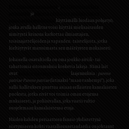
Nyt punaisen lipun lakeja
,
käyttäytymisuhkien
arviointeja
ja
rikosta edeltävien poliisivoimien
ennaltaehkäisyohjelmia
käyttämällä luodaan pohjatyö,
jonka avulla hallitus voisi käyttää mielisairauden
nimitystä keinona karkottaa ilmiantajien,
toisinajattelijoiden ja vapauden. taistelijoita, jotka
kieltäytyvät marssimasta sen määräysten mukaisesti.
Jokaisella osavaltiolla on oma joukko siviili- tai
tahattomia sitoumuksia koskevia lakeja. Nämä lait
ovat
kahden oikeusperiaatteen
laajennuksia :
parens
patriae Parens patriae
(latinaksi ”maan vanhempi”), joka
sallii hallituksen puuttua asiaan sellaisten kansalaisten
puolesta, jotka eivät voi toimia oman etujensa
mukaisesti, ja poliisivallan, joka vaatii valtio
suojelemaan kansalaistensa etuja.
Näiden kahden periaatteen fuusio yhdistettynä
siirtymiseen kohti vaarallisuusstandardia on johtanut