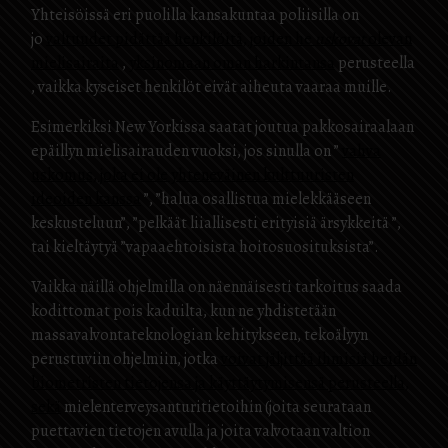
Yhteisöissä eri puolilla kansakuntaa poliisilla on
jo
valtuudet pidättää henkilöitä, joiden he
uskovat
olevan
mielisairaita
,
yksinomaan oman harkintansa
perusteella
, vaikka kyseiset henkilöt eivät aiheuta vaaraa muille.
Esimerkiksi New Yorkissa saatat joutua pakkosairaalaan
epäillyn mielisairauden vuoksi, jos sinulla on ”
vahva
uskomus, joka ei ole yhteneväinen kulttuuristen
ideoiden kanssa
”, ”halua osallistua mielekkääseen
keskusteluun”, ”pelkäät liiallisesti erityisiä ärsykkeitä ”,
tai kieltäytyä ”vapaaehtoisista hoitosuosituksista”.
Vaikka näillä ohjelmilla on näennäisesti tarkoitus saada
kodittomat pois kaduilta, kun ne yhdistetään
massavalvontateknologian kehitykseen, tekoälyyn
perustuviin ohjelmiin, jotka
voivat jäljittää ihmisiä heidän
biometristen tietojensa ja käyttäytymisensä perusteella,
sekä
mielenterveysanturitietoihin (joita seurataan
puettavien tietojen avulla ja joita valvotaan valtion