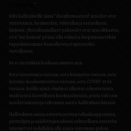
hiljaisuutta.
”
Silti hallitukselle nämä ”disinformaation” muodot ovat
terrorismin, huumeiden, väkivallan ja sairauksien
kärjessä: yhteiskunnalliset pahuudet ovat niin uhkaavia,
että ”me kansan” pitäisi olla valmiita luopumaan vähän
vapauksistamme kansallisten etujen vuoksi.
turvallisuus.
Se ei tietenkään koskaan onnistu niin.
Sota terrorismia vastaan, sota huumeita vastaan, sota
laitonta maahanmuuttoa vastaan, sota COVID-19:ää
vastaan: kaikki nämä ohjelmat alkoivat oikeutetuista
reaktioista kiireellisiin huolenaiheisiin, joista tuli vain
noudattamisen ja valvonnan aseita hallituksen käsissä.
Hallituksen omien autoritaaristen vallankaappausten,
peittelyjen ja salaliittojen edessä suhteellisen esteetön
internet voi todellakin olla ainoa toivomme puhua