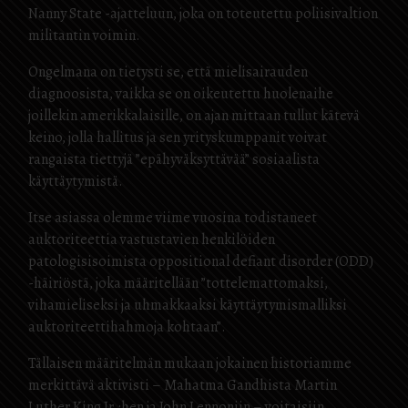
Nanny State -ajatteluun, joka on toteutettu poliisivaltion
militantin voimin.
Ongelmana on tietysti se, että mielisairauden
diagnoosista, vaikka se on oikeutettu huolenaihe
joillekin amerikkalaisille, on ajan mittaan tullut kätevä
keino, jolla hallitus ja sen yrityskumppanit voivat
rangaista tiettyjä ”epähyväksyttävää” sosiaalista
käyttäytymistä.
Itse asiassa olemme viime vuosina todistaneet
auktoriteettia vastustavien henkilöiden
patologisisoimista oppositional defiant disorder (ODD)
-häiriöstä, joka määritellään ”tottelemattomaksi,
vihamieliseksi ja uhmakkaaksi käyttäytymismalliksi
auktoriteettihahmoja kohtaan”.
Tällaisen määritelmän mukaan jokainen historiamme
merkittävä aktivisti – Mahatma Gandhista Martin
Luther King Jr.:hen ja John Lennoniin – voitaisiin