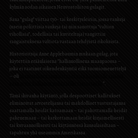
kylmän sodan aikaisen Neuvostoliiton gulagit.
Sana ”gulag” viittaa työ- tai keskitysleiriin, jossa vankeja
(usein poliittisia vankeja tai niin sanottuja ”valtion
vihollisia”, todellisia tai kuviteltuja) vangittiin
rangaistuksena valtiota vastaan ​​tehdyistä rikoksista.
Historioitsija Anne Applebaumin mukaan gulag, jota
käytettiin eräänlaisena ”hallinnollisena maanpaossa –
joka ei vaatinut oikeudenkäyntiä eikä tuomiomenettelyä
– oli
ihanteellinen rangaistus ei vain häiriköille sinänsä,
vaan myös hallinnon poliittisille vastustajille
”.
Tämä ikivanha käytäntö, jolla despoottiset hallitukset
eliminoivat arvostelijansa tai mahdolliset vastustajansa
saattamalla heidät katoamaan – tai pakottamalla heidät
pakenemaan – tai karkottamaan heidät kirjaimellisesti
tai kuvaannollisesti tai käytännössä kansalaisiltaan –
tapahtuu yhä useammin Amerikassa.