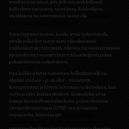
muuhun toimintaan, jota pidetään mahdollisesti
hallituksen vastaisena, rasistisena, kiihkoilijana,
anarkkisena tai suvereenina), saatat olla
hallituksen
terrorismin tarkkailulistan kärjessä
.
Siten riippumatta siitä, kuinka hyvää tarkoittavalla
tavalla poliitikot saavat nämä oikeuksiemme
loukkaukset näyttäytymään, oikeissa (tai väärissä) käsissä
hyväntahtoiset suunnitelmat voidaan helposti panna
pahantahtoisiin tarkoituksiin.
Jopa kaikkein hyvää tarkoittava hallituksen laki tai
ohjelma voidaan – ja on ollut – vääristynyt,
korruptoitunut ja käyttää laittomien tarkoituksiin, kun
voitto ja valta lisätään yhtälöön. Esimerkiksi aivan
samoja massavalvontatekniikoita, joiden oletettiin
olevan välttämättömiä COVID-19:n leviämisen
torjumiseksi, käytetään nyt
erimielisyyksien
tukahduttamiseen, aktivistien vainoamiseen
,
syrjäytyneiden yhteisöjen häiritsemiseen ja ihmisten