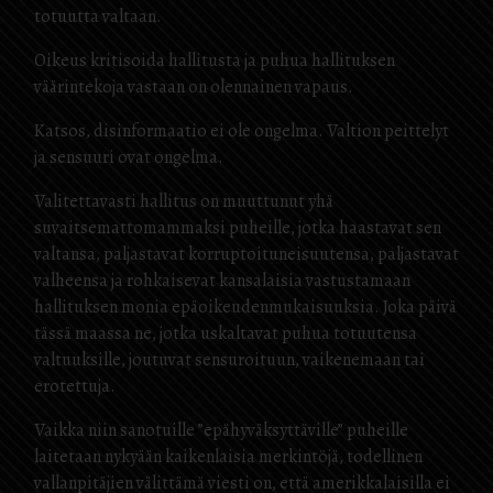
totuutta valtaan.
Oikeus kritisoida hallitusta ja puhua hallituksen
väärintekoja vastaan ​​on olennainen vapaus.
Katsos, disinformaatio ei ole ongelma. Valtion peittelyt
ja sensuuri ovat ongelma.
Valitettavasti hallitus on muuttunut yhä
suvaitsemattomammaksi puheille, jotka haastavat sen
valtansa, paljastavat korruptoituneisuutensa, paljastavat
valheensa ja rohkaisevat kansalaisia ​​vastustamaan
hallituksen monia epäoikeudenmukaisuuksia. Joka päivä
tässä maassa ne, jotka uskaltavat puhua totuutensa
valtuuksille, joutuvat sensuroituun, vaikenemaan tai
erotettuja.
Vaikka niin sanotuille ”epähyväksyttäville” puheille
laitetaan nykyään kaikenlaisia ​​merkintöjä, todellinen
vallanpitäjien välittämä viesti on, että amerikkalaisilla ei