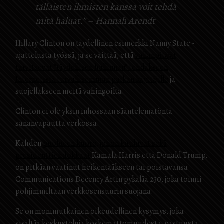
tällaisten ihmisten kanssa voit tehdä
mitä haluat.” – Hannah Arendt
Hillary Clinton on täydellinen esimerkki Nanny State -
ajattelusta työssä, ja se väittää, että
vallanpitäjät
tarvitsevat ”täydellisen hallinnan” tehdäkseen
Internetistä turvallisemman paikan käyttäjille
ja
suojellakseen meitä vahingoilta.
Clinton ei ole yksin inhossaan sääntelemätöntä
sananvapautta verkossa.
Kahden
puolueen kuoro, johon kuuluvat sekä
presidenttiehdokkaat
Kamala Harris että Donald Trump,
on pitkään vaatinut heikentääkseen tai poistavansa
Communications Decency Actin pykälää 230, joka toimii
pohjimmiltaan verkkosensuurin suojana.
Se on monimutkainen oikeudellinen kysymys, joka
sisältää keskusteluja koskemattomuudesta, vastuusta,